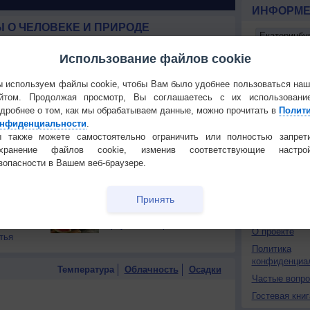
ИНФОРМЕ
 О ЧЕЛОВЕКЕ И ПРИРОДЕ
й загар
Букет сирени вреден для
Использование файлов cookie
тся от
здоровья
 используем файлы cookie, чтобы Вам было удобнее пользоваться на
т помочь
Чем полезна тыква?
Установите
йтом. Продолжая просмотр, Вы соглашаетесь с их использовани
дробнее о том, как мы обрабатываем данные, можно прочитать в
Полит
нфиденциальности
.
ПОНРАВИ
реди нас
Как не простыть в офисе
 также можете самостоятельно ограничить или полностью запрет
под кондиционером?
Сделать стар
охранение файлов cookie, изменив соответствующие настрой
зопасности в Вашем веб-браузере.
Добавить в И
одеться в
Лесная терапия полезна
Экпорт погод
ду?
для сердца и нервной
системы
Принять
КОНТАКТ
ного
Как купить правильный
шает
арбуз без нитратов?
О проекте
тья
Политика
конфиденциа
Температура
Облачность
Осадки
Частые вопр
Гостевая книг