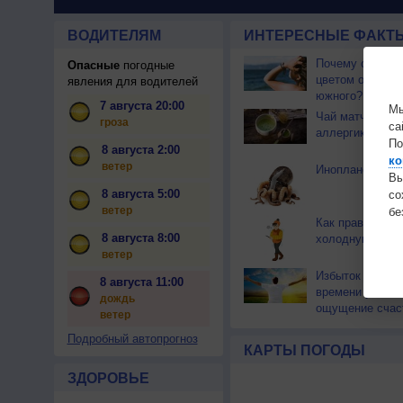
ВОДИТЕЛЯМ
ИНТЕРЕСНЫЕ ФАКТЫ
Почему северны
Опасные
погодные
цветом отличае
явления для водителей
южного?
7 августа 20:00
Мы
Чай матча може
гроза
са
аллергикам
По
8 августа 2:00
ко
ветер
Инопланетяне с
Вы
8 августа 5:00
с
ветер
бе
Как правильно 
8 августа 8:00
холодную пого
ветер
Избыток свобод
8 августа 11:00
времени умень
дождь
ощущение счас
ветер
Подробный автопрогноз
КАРТЫ ПОГОДЫ
ЗДОРОВЬЕ