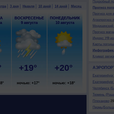
Подробный пр
менная облачность, небольшой дождь, возможна
втра
3 дня
Неделя
10 дней
14 дней
Месяц
Прогноз пог
 +19..21°, ветер северо-западный, умеренный.
Прогноз для 
ТА
ВОСКРЕСЕНЬЕ
ПОНЕДЕЛЬНИК
Агропрогноз 
та
9 августа
10 августа
Медицинский 
Прогноз магн
Индекс УФ-из
Карты погоды
Инфографик
Климат регио
°
+19°
+20°
АЭРОПОР
Екатеринбург 
Екатеринбург 
8°
ночью: +17°
ночью: +18°
Челябинск (Б
Тюмень (Рощ
Плеханово
29
Пермь(Большо