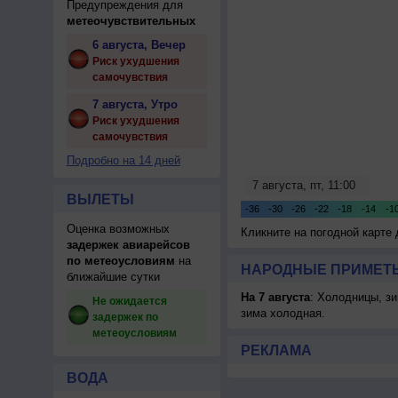
Предупреждения для
метеочувствительных
6 августа, Вечер
Риск ухудшения
самочувствия
7 августа, Утро
Риск ухудшения
самочувствия
Подробно на 14 дней
ВЫЛЕТЫ
Оценка возможных
Кликните на погодной карте
задержек авиарейсов
по метеоусловиям
на
НАРОДНЫЕ ПРИМЕТЫ
ближайшие сутки
На 7 августа
: Холодницы, зи
Не ожидается
зима холодная.
задержек по
метеоусловиям
РЕКЛАМА
ВОДА