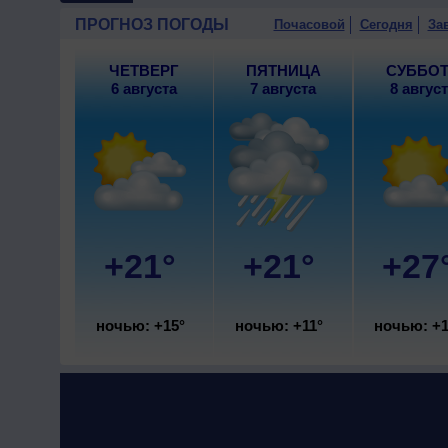
10 августа
, ожидается пере
ПРОГНОЗ ПОГОДЫ
Почасовой
Сегодня
За
гроза; ночью +17..19°, днем
ЧЕТВЕРГ
ПЯТНИЦА
СУББО
6 августа
7 августа
8 авгус
+21°
+21°
+27
ночью: +15°
ночью: +11°
ночью: +1