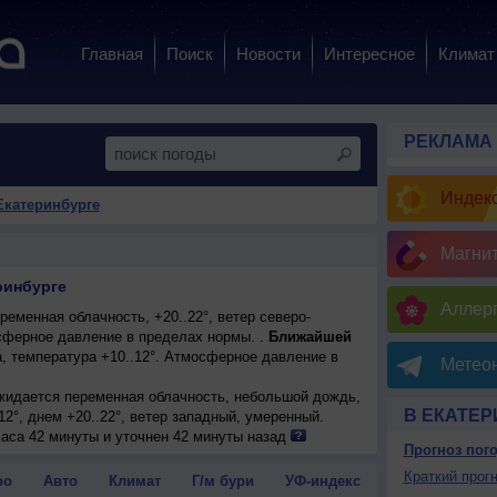
Главная
Поиск
Новости
Интересное
Климат
РЕКЛАМА
Индекс
Екатеринбурге
Магни
ринбурге
Аллерг
еменная облачность, +20..22°, ветер северо-
ферное давление в пределах нормы. .
Ближайшей
, температура +10..12°. Атмосферное давление в
Метеон
ожидается переменная облачность, небольшой дождь,
В ЕКАТЕР
12°, днем +20..22°, ветер западный, умеренный.
нная облачность, небольшой дождь; ночью +17..19°,
часа 42 минуты и уточнен 42 минуты назад
Прогноз пог
падный, умеренный.
ожидается переменная облачность, небольшой дождь,
Краткий прогн
ро
Авто
Климат
Г/м бури
УФ-индекс
ка; ночью +16..18°, днем +18..20°, ветер слабый.