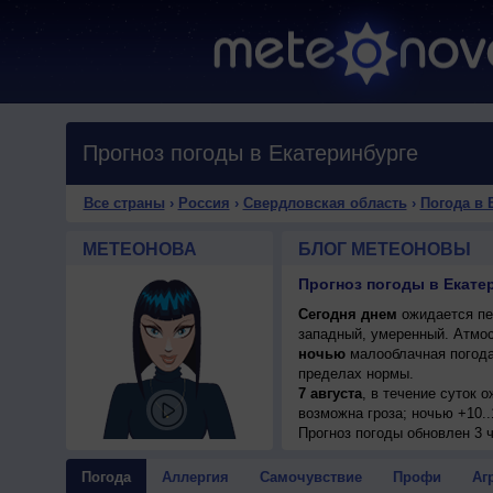
Прогноз погоды в Екатеринбурге
Все страны
›
Россия
›
Свердловская область
›
Погода в 
МЕТЕОНОВА
БЛОГ МЕТЕОНОВЫ
Прогноз погоды в Екате
Сегодня днем
ожидается пер
западный, умеренный. Атмос
ночью
малооблачная погода
пределах нормы.
7 августа
, в течение суток 
возможна гроза; ночью +10..
8 августа
Прогноз погоды
, ожидается переме
обновлен 3 
днем +26..28°, ветер юго-за
9 августа
, в течение суток 
Погода
Аллергия
Самочувствие
Профи
Аг
возможна гроза, местами дым