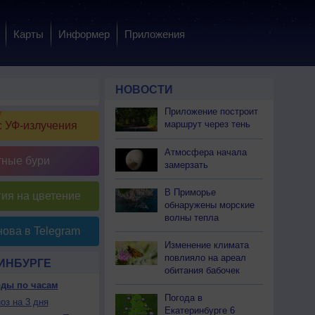
Карты
Информер
Приложения
НОВОСТИ
Приложение построит
маршрут через тень
 УФ-излучения
Атмосфера начала
тные бури
замерзать
В Приморье
ия на цветение
обнаружены морские
волны тепла
ова в Telegram
Изменение климата
повлияло на ареал
ИНБУРГЕ
обитания бабочек
оды по часам
Погода в
оз на 3 дня
Екатеринбурге 6