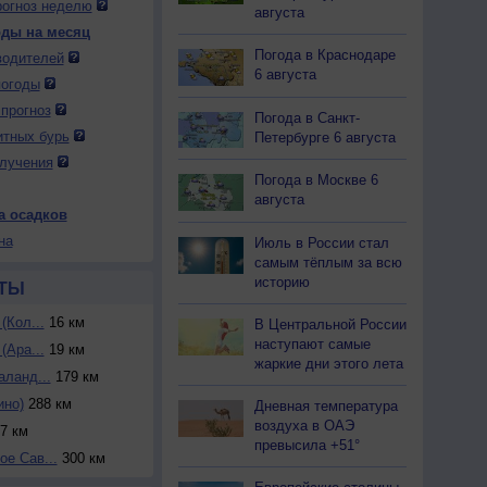
огноз неделю
августа
оды на месяц
Погода в Краснодаре
водителей
6 августа
погоды
прогноз
Погода в Санкт-
итных бурь
Петербурге 6 августа
лучения
Погода в Москве 6
августа
а осадков
на
Июль в России стал
самым тёплым за всю
историю
ТЫ
(Кол...
16 км
В Центральной России
наступают самые
(Ара...
19 км
жаркие дни этого лета
аланд...
179 км
ино)
288 км
Дневная температура
воздуха в ОАЭ
7 км
превысила +51°
е Сав...
300 км