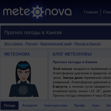
Главная
Пои
Прогноз погоды в Канске
Все страны
›
Россия
›
Красноярский край
›
Погода в Канске
МЕТЕОНОВА
БЛОГ МЕТЕОНОВЫ
Прогноз погоды в Канске
Этой ночью
ожидается переменная об
Атмосферное давление в пределах но
гроза.
Завтра днем
переменная облачн
умеренный. Атмосферное давление в 
8 августа
, в течение суток ожидаетс
возможна гроза; ночью +14..16°, днем
9 августа
Прогноз погоды
, в течение суток ожидается
обновлен 4 часа 43 м
днем +20..22°, ветер юго-западный, у
10 августа
, ожидается переменная об
Погода
Аллергия
Самочувствие
Профи
Агро
Ав
+15..17°, днем +20..22°, ветер западн