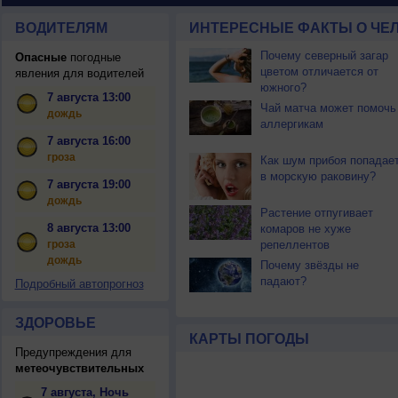
ВОДИТЕЛЯМ
ИНТЕРЕСНЫЕ ФАКТЫ О ЧЕЛ
Почему северный загар
Опасные
погодные
цветом отличается от
явления для водителей
южного?
7 августа 13:00
Чай матча может помочь
дождь
аллергикам
7 августа 16:00
гроза
Как шум прибоя попадае
в морскую раковину?
7 августа 19:00
дождь
Растение отпугивает
8 августа 13:00
комаров не хуже
гроза
репеллентов
дождь
Почему звёзды не
падают?
Подробный автопрогноз
ЗДОРОВЬЕ
КАРТЫ ПОГОДЫ
Предупреждения для
метеочувствительных
7 августа, Ночь