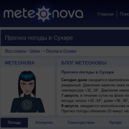
Главная
Пои
Прогноз погоды в Сухаре
Все страны
›
Оман
›
›
Погода в Сухаре
МЕТЕОНОВА
БЛОГ МЕТЕОНОВЫ
Прогноз погоды в Сухаре
Сегодня днем
ожидается малооблачная
умеренный. Давление заметно ниже н
температура +32..34°. Давление немн
7 августа
, в течение суток на фоне 
погода; ночью +32..34°, днем +36..38
8 августа
, ожидается малооблачная по
восточный, умеренный.
Прогноз погоды
обновлен 20 минут на
9 августа
, в течение суток на фоне 
погода; ночью +31..33°, днем +36..38
Погода
Аллергия
Самочувствие
Профи
10 августа
, ожидается ясная погода; н