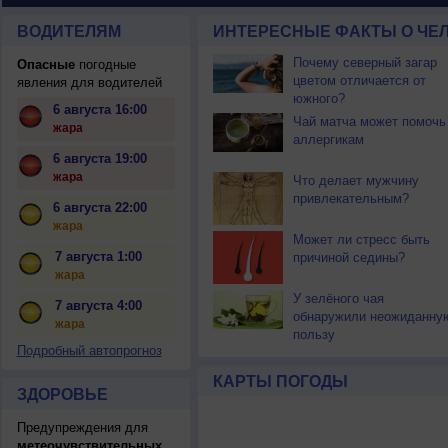
ВОДИТЕЛЯМ
ИНТЕРЕСНЫЕ ФАКТЫ О ЧЕЛ
Почему северный загар
Опасные
погодные
цветом отличается от
явления для водителей
южного?
6 августа 16:00
Чай матча может помочь
жара
аллергикам
6 августа 19:00
жара
Что делает мужчину
привлекательным?
6 августа 22:00
жара
Может ли стресс быть
7 августа 1:00
причиной седины?
жара
У зелёного чая
7 августа 4:00
обнаружили неожиданну
жара
пользу
Подробный автопрогноз
КАРТЫ ПОГОДЫ
ЗДОРОВЬЕ
Предупреждения для
метеочувствительных