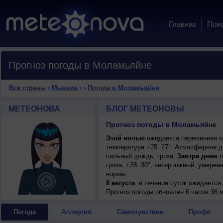
Главная
Пои
Прогноз погоды в Моламьяйне
Все страны
›
Мьянма
›
›
Погода в Моламьяйне
МЕТЕОНОВА
БЛОГ МЕТЕОНОВЫ
Прогноз погоды в Моламьяйне
Этой ночью
ожидается переменная об
температура +25..27°. Атмосферное д
сильный дождь, гроза.
Завтра днем
п
гроза, +28..30°, ветер южный, умере
нормы. .
8 августа
, в течение суток ожидаетс
возможна гроза; ночью +25..27°, днем
Прогноз погоды
обновлен 6 часов 36 м
9 августа
, в течение суток ожидаетс
возможна гроза; ночью +24..26°, днем
Погода
Аллергия
Самочувствие
Профи
10 августа
, ожидается переменная об