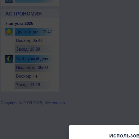
АСТРОНОМИЯ
7 августа 2026
Долгота дня: 12:47
Восход: 05:42
Заход: 18:29
24-й лунный день
Посл.четв. 06/08
Восход: Не
восходит
Заход: 13:16
Copyright © 2009-2026, Метеонова
Использов