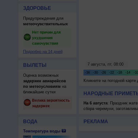
ЗДОРОВЬЕ
Предупреждения для
метеочувствительных
Нет причин для
ухудшения
самочувствия
Подробно на 14 дней
ВЫЛЕТЫ
Оценка возможных
Кликните на погодной карте
задержек авиарейсов
по метеоусловиям
на
ближайшие сутки
НАРОДНЫЕ ПРИМЕТЫ
Велика вероятность
На 6 августа
: Праздник жатв
задержек
сбора черемухи, заготавлив
ВОДА
РЕКЛАМА
Температура воды