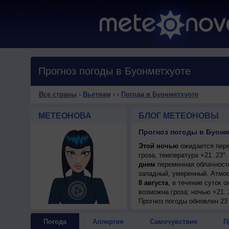
Прогноз погоды в Буонметхуоте
Все страны
›
Вьетнам
›
›
Погода в Буонметхуоте
МЕТЕОНОВА
БЛОГ МЕТЕОНОВЫ
Прогноз погоды в Буонм
Этой ночью
ожидается пере
гроза, температура +21..23
днем
переменная облачность,
западный, умеренный. Атмос
8 августа
, в течение суток 
возможна гроза; ночью +21..
9 августа
Прогноз погоды
, в течение суток 
обновлен 23 
возможна гроза; ночью +21..
10 августа
, ожидается пере
Погода
Аллергия
Самочувствие
П
+21..23°, днем +26..28°, ве