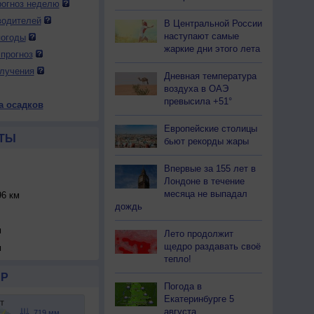
огноз неделю
водителей
В Центральной России
наступают самые
погоды
жаркие дни этого лета
прогноз
лучения
Дневная температура
воздуха в ОАЭ
превысила +51°
а осадков
Европейские столицы
ТЫ
бьют рекорды жары
Впервые за 155 лет в
Лондоне в течение
месяца не выпадал
6 км
дождь
м
Лето продолжит
щедро раздавать своё
м
тепло!
Р
Погода в
Екатеринбурге 5
августа