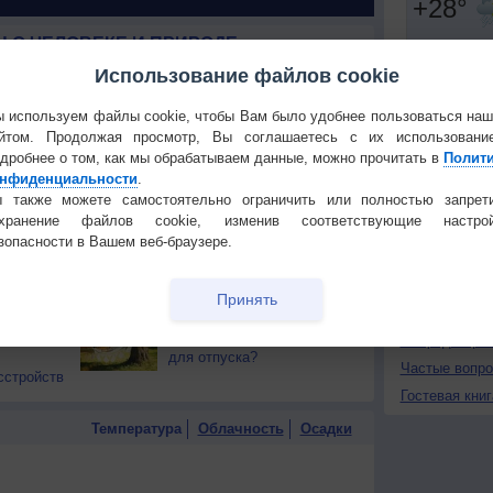
 О ЧЕЛОВЕКЕ И ПРИРОДЕ
Использование файлов cookie
й загар
Букет сирени вреден для
Установите
тся от
здоровья
 используем файлы cookie, чтобы Вам было удобнее пользоваться на
ПОНРАВИ
йтом. Продолжая просмотр, Вы соглашаетесь с их использовани
т помочь
Наличие цели в жизни
дробнее о том, как мы обрабатываем данные, можно прочитать в
Сделать стар
Полит
продлевает её
нфиденциальности
.
Добавить в И
 также можете самостоятельно ограничить или полностью запрет
тия —
Тёмный шоколад
Экпорт погод
охранение файлов cookie, изменив соответствующие настрой
замедляет старение
зопасности в Вашем веб-браузере.
привычки
КОНТАКТ
вести
Научный факт: бабушки
еверным
важны и полезны для
О проекте
Принять
семьи
Политика
ью
Какие месяцы выбирать
конфиденциа
для отпуска?
Частые вопр
сстройств
Гостевая книг
Температура
Облачность
Осадки