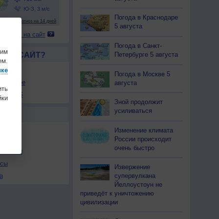
Погода в Краснодаре
5 августа
 погоду на сайт
Погода в Санкт-
шим
Петербурге 5 августа
ЛСЯ САЙТ?
ем.
товой
ике
Погода в Москве 5
збранное
августа
ить
ы в RSS
ки
Зной продолжит
усиливаться
Ы
Изменение климата
России происходит
очень быстро
льности
осы
Извержение
супервулкана
а
Йеллоустоун не
приведёт к уничтожению
цивилизации