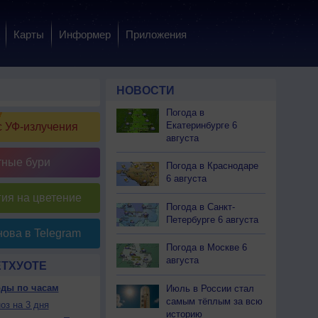
Карты
Информер
Приложения
НОВОСТИ
Погода в
Екатеринбурге 6
 УФ-излучения
августа
тные бури
Погода в Краснодаре
6 августа
ия на цветение
Погода в Санкт-
Петербурге 6 августа
ова в Telegram
Погода в Москве 6
августа
ЕТХУОТЕ
оды по часам
Июль в России стал
самым тёплым за всю
оз на 3 дня
историю