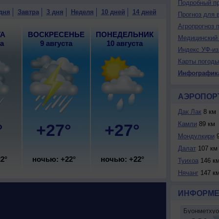
Подробный пр
дня
Завтра
3 дня
Неделя
10 дней
14 дней
Прогноз для 
Агропрогноз 
ТА
ВОСКРЕСЕНЬЕ
ПОНЕДЕЛЬНИК
Медицинский 
та
9 августа
10 августа
Индекс УФ-из
Карты погоды
Инфографик
АЭРОПОР
Дак Лак
8 км
Камли
89 км
°
+27°
+27°
Мондулкири
9
Далат
107 км
2°
ночью: +22°
ночью: +22°
Туихоа
146 к
Нячанг
147 к
ИНФОРМЕ