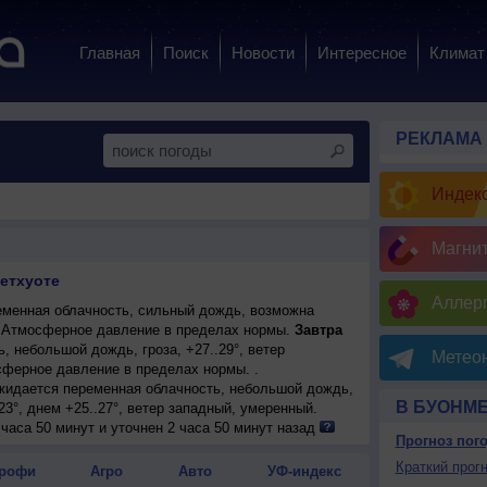
Главная
Поиск
Новости
Интересное
Климат
РЕКЛАМА
Индекс
Магни
етхуоте
Аллерг
менная облачность, сильный дождь, возможна
°. Атмосферное давление в пределах нормы.
Завтра
 небольшой дождь, гроза, +27..29°, ветер
Метеон
ферное давление в пределах нормы. .
ожидается переменная облачность, небольшой дождь,
В БУОНМ
23°, днем +25..27°, ветер западный, умеренный.
ожидается переменная облачность, сильный дождь,
часа 50 минут и уточнен 2 часа 50 минут назад
Прогноз пог
23°, днем +26..28°, ветер западный, умеренный.
менная облачность, небольшой дождь; ночью
Краткий прогн
рофи
Агро
Авто
УФ-индекс
тер северо-западный, умеренный.