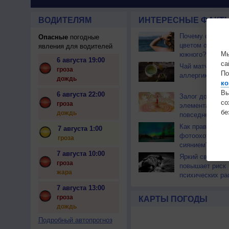
ВОДИТЕЛЯМ
ИНТЕРЕСНЫЕ ФАКТЫ
Почему северны
Опасные
погодные
цветом отличае
явления для водителей
Мы
южного?
6 августа 19:00
са
Чай матча може
гроза
По
аллергикам
дождь
ко
Вы
6 августа 22:00
Залог долголе
с
гроза
элементарные
бе
дождь
повседневные 
Как правильно 
7 августа 1:00
фотоохоту за с
гроза
сиянием?
7 августа 10:00
Яркий свет ноч
гроза
повышает риск
жара
психических ра
7 августа 13:00
гроза
КАРТЫ ПОГОДЫ
дождь
Подробный автопрогноз