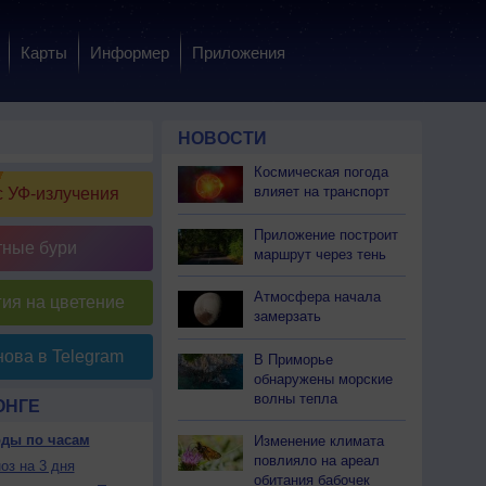
Карты
Информер
Приложения
НОВОСТИ
Космическая погода
влияет на транспорт
 УФ-излучения
Приложение построит
тные бури
маршрут через тень
Атмосфера начала
ия на цветение
замерзать
ова в Telegram
В Приморье
обнаружены морские
волны тепла
ОНГЕ
оды по часам
Изменение климата
повлияло на ареал
оз на 3 дня
обитания бабочек