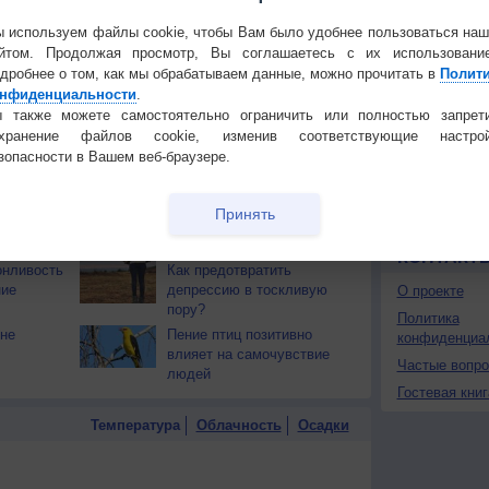
 используем файлы cookie, чтобы Вам было удобнее пользоваться на
 О ЧЕЛОВЕКЕ И ПРИРОДЕ
йтом. Продолжая просмотр, Вы соглашаетесь с их использовани
дробнее о том, как мы обрабатываем данные, можно прочитать в
Полит
й загар
Букет сирени вреден для
Установите
нфиденциальности
.
тся от
здоровья
 также можете самостоятельно ограничить или полностью запрет
ПОНРАВИ
охранение файлов cookie, изменив соответствующие настрой
т помочь
Откуда берётся соль в
зопасности в Вашем веб-браузере.
Сделать стар
океанах?
Добавить в И
ть
Растение отпугивает
Экпорт погод
Принять
комаров не хуже
репеллентов
КОНТАКТ
онливость
Как предотвратить
ние
депрессию в тоскливую
О проекте
пору?
Политика
не
Пение птиц позитивно
конфиденциа
влияет на самочувствие
Частые вопр
людей
Гостевая книг
Температура
Облачность
Осадки