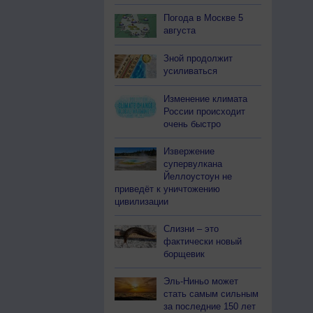
Погода в Москве 5
августа
Зной продолжит
усиливаться
Изменение климата
России происходит
очень быстро
Извержение
супервулкана
Йеллоустоун не
приведёт к уничтожению
цивилизации
Слизни – это
фактически новый
борщевик
Эль-Ниньо может
стать самым сильным
за последние 150 лет