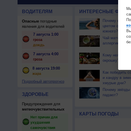
Мы
ВОДИТЕЛЯМ
ИНТЕРЕСНЫЕ ФАКТЫ
са
По
Почему северны
Опасные
погодные
ко
цветом отличае
явления для водителей
Вы
южного?
7 августа 1:00
с
Чай матча може
гроза
бе
аллергикам
дождь
7 августа 4:00
Кому нельзя ес
гроза
окрошку?
8 августа 19:00
Как победить с
жара
и хандру в зим
Подробный автопрогноз
хмурые дни?
Почему звёзды 
ЗДОРОВЬЕ
падают?
Предупреждения для
метеочувствительных
КАРТЫ ПОГОДЫ
Нет причин для
ухудшения
самочувствия