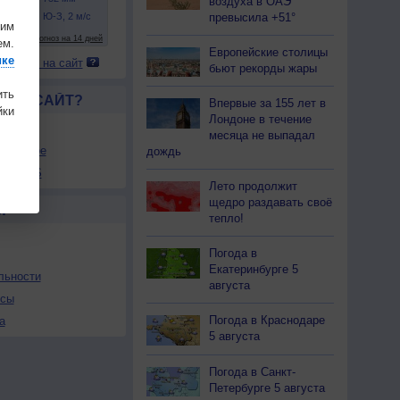
воздуха в ОАЭ
превысила +51°
шим
ем.
Европейские столицы
ике
 погоду на сайт
бьют рекорды жары
ить
ЛСЯ САЙТ?
Впервые за 155 лет в
ки
Лондоне в течение
товой
месяца не выпадал
збранное
дождь
ы в RSS
Лето продолжит
щедро раздавать своё
Ы
тепло!
Погода в
Екатеринбурге 5
льности
августа
осы
Погода в Краснодаре
а
5 августа
Погода в Санкт-
Петербурге 5 августа