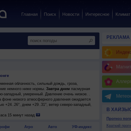
Главная
Поиск
Новости
Интересное
Климат
РЕКЛАМА
Индекс
Магни
онге
Аллерг
менная облачность, сильный дождь, гроза,
ение немного ниже нормы.
Завтра днем
пасмурная
еро-западный, умеренный. Давление очень низкое. .
Метеон
на фоне низкого атмосферного давления ожидается
ю +24..26°, днем +29..31°, ветер северо-западный,
В ХАЙЗЫ
на фоне низкого атмосферного давления ожидается
часа 15 минут назад
Прогноз пог
нем +29..31°, ветер северо-западный, умеренный.
ная погода; ночью и днем +29..31°, ветер северо-
Краткий прогн
рофи
Агро
Авто
УФ-индекс