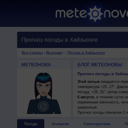
Прогноз погоды в Хайзыонге
Все страны
›
Вьетнам
›
›
Погода в Хайзыонге
МЕТЕОНОВА
БЛОГ МЕТЕОНОВЫ
Прогноз погоды в Хайзы
Этой ночью
ожидается пере
температура +25..27°. Давл
погода, +29..31°, ветер сев
6 августа
, в течение суток 
переменная облачность; ночь
умеренный.
6 августа
Прогноз погоды
, в течение суток 
обновлен 2 
пасмурная погода; ночью и д
6 августа
, ожидается пасмур
Погода
Аллергия
Самочувствие
П
западный, умеренный.