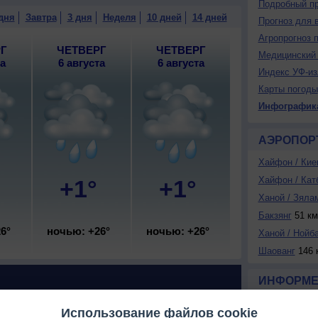
Подробный пр
дня
Завтра
3 дня
Неделя
10 дней
14 дней
Прогноз для 
Агропрогноз 
Г
ЧЕТВЕРГ
ЧЕТВЕРГ
Медицинский 
та
6 августа
6 августа
Индекс УФ-из
Карты погоды
Инфографик
АЭРОПОР
Хайфон / Кие
Хайфон / Кат
+1°
+1°
Ханой / Зяла
Бакзянг
51 км
6°
ночью: +26°
ночью: +26°
Ханой / Нойб
Шаованг
146 
ИНФОРМЕ
Использование файлов cookie