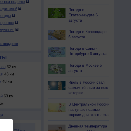
огноз неделю
водителей
Погода в
Екатеринбурге 6
погоды
августа
прогноз
лучения
Погода в Краснодаре
6 августа
а осадков
Погода в Санкт-
Петербурге 6 августа
ТЫ
Погода в Москве 6
нан
32 км
августа
би
43 км
м
48 км
Июль в России стал
самым тёплым за всю
историю
ай
63 км
км
В Центральной России
наступают самые
жаркие дни этого лета
Р
Дневная температура