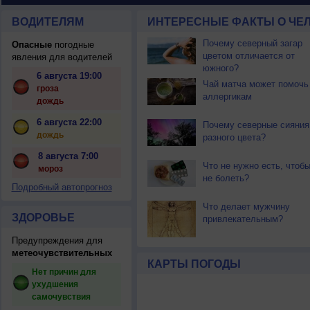
ВОДИТЕЛЯМ
ИНТЕРЕСНЫЕ ФАКТЫ О ЧЕЛ
Почему северный загар
Опасные
погодные
цветом отличается от
явления для водителей
южного?
6 августа 19:00
Чай матча может помочь
гроза
аллергикам
дождь
6 августа 22:00
Почему северные сияния
дождь
разного цвета?
8 августа 7:00
Что не нужно есть, чтоб
мороз
не болеть?
Подробный автопрогноз
Что делает мужчину
ЗДОРОВЬЕ
привлекательным?
Предупреждения для
метеочувствительных
КАРТЫ ПОГОДЫ
Нет причин для
ухудшения
самочувствия