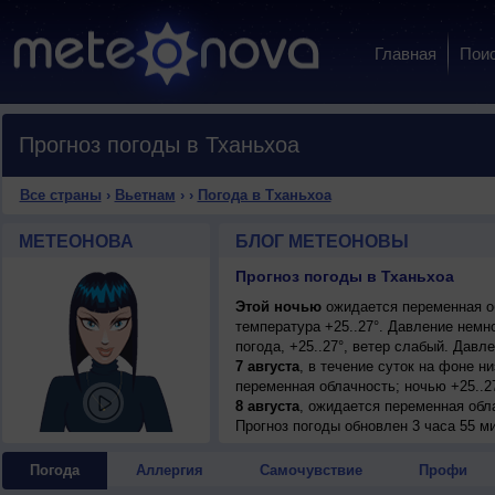
Главная
Пои
Прогноз погоды в Тханьхоа
Все страны
›
Вьетнам
›
›
Погода в Тханьхоа
МЕТЕОНОВА
БЛОГ МЕТЕОНОВЫ
Прогноз погоды в Тханьхоа
Этой ночью
ожидается переменная об
температура +25..27°. Давление немн
погода, +25..27°, ветер слабый. Давле
7 августа
, в течение суток на фоне 
переменная облачность; ночью +25..27
8 августа
, ожидается переменная обл
гроза; ночью +25..27°, днем +34..36°,
Прогноз погоды
обновлен 3 часа 55 ми
9 августа
, в течение суток на фоне 
переменная облачность; ночью +26..28
Погода
Аллергия
Самочувствие
Профи
10 августа
, ожидается малооблачная п