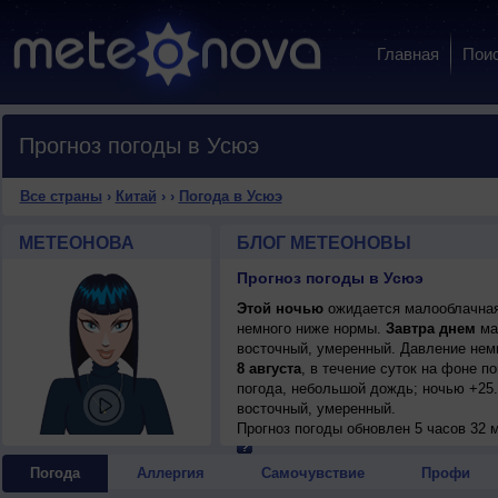
Главная
Пои
Прогноз погоды в Усюэ
Все страны
›
Китай
›
›
Погода в Усюэ
МЕТЕОНОВА
БЛОГ МЕТЕОНОВЫ
Прогноз погоды в Усюэ
Этой ночью
ожидается малооблачная 
немного ниже нормы.
Завтра днем
мал
восточный, умеренный. Давление немн
8 августа
, в течение суток на фоне 
погода, небольшой дождь; ночью +25..
восточный, умеренный.
9 августа
Прогноз погоды
, в течение суток на фоне 
обновлен 5 часов 32 
малооблачная погода, небольшой дожд
+30..32°, ветер северный, умеренный.
Погода
Аллергия
Самочувствие
Профи
10 августа
, ожидается переменная об