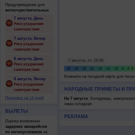
Предупреждения для
метеочувствительных
7 августа, День
Риск ухудшения
самочувствия
7 августа, Вечер
Риск ухудшения
самочувствия
8 августа, День
Риск ухудшения
самочувствия
Кликните на погодной карте для пол
8 августа, Вечер
Риск ухудшения
НАРОДНЫЕ ПРИМЕТЫ И ПР
самочувствия
Подробно на 14 дней
На 7 августа
: Холодницы, зимоуказат
зима холодная.
ВЫЛЕТЫ
РЕКЛАМА
Оценка возможных
задержек авиарейсов
по метеоусловиям
на