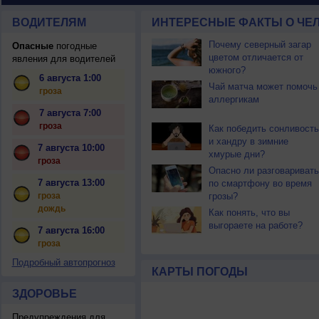
ВОДИТЕЛЯМ
ИНТЕРЕСНЫЕ ФАКТЫ О ЧЕЛ
Почему северный загар
Опасные
погодные
цветом отличается от
явления для водителей
южного?
6 августа 1:00
Чай матча может помочь
гроза
аллергикам
7 августа 7:00
гроза
Как победить сонливость
и хандру в зимние
7 августа 10:00
хмурые дни?
гроза
Опасно ли разговаривать
7 августа 13:00
по смартфону во время
гроза
грозы?
дождь
Как понять, что вы
выгораете на работе?
7 августа 16:00
гроза
Подробный автопрогноз
КАРТЫ ПОГОДЫ
ЗДОРОВЬЕ
Предупреждения для