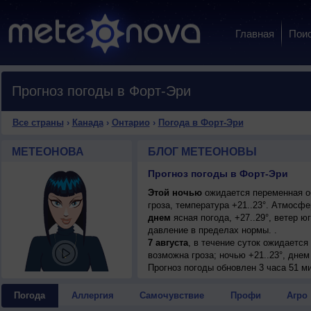
Главная
Пои
Прогноз погоды в Форт-Эри
Все страны
›
Канада
›
Онтарио
›
Погода в Форт-Эри
МЕТЕОНОВА
БЛОГ МЕТЕОНОВЫ
Прогноз погоды в Форт-Эри
Этой ночью
ожидается переменная о
гроза, температура +21..23°. Атмосф
днем
ясная погода, +27..29°, ветер 
давление в пределах нормы. .
7 августа
, в течение суток ожидаетс
возможна гроза; ночью +21..23°, днем 
8 августа
Прогноз погоды
, в течение суток ожидаетс
обновлен 3 часа 51 м
ночью +21..23°, днем +26..28°, ветер
9 августа
, ожидается переменная обл
Погода
Аллергия
Самочувствие
Профи
Агро
днем +25..27°, ветер западный, умере