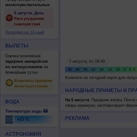
метеочувствительных
6 августа, День
Риск ухудшения
самочувствия
Подробно на 14 дней
ВЫЛЕТЫ
Оценка возможных
задержек авиарейсов
по метеоусловиям
на
ближайшие сутки
Кликните на погодной карте для пол
Возможны задержки
по метеоустовиям
НАРОДНЫЕ ПРИМЕТЫ И ПР
На 6 августа
: Праздник жатвы. Почти
ВОДА
сбора черемухи, заготавливают берез
Температура воды
РЕКЛАМА
+23 °C
АСТРОНОМИЯ