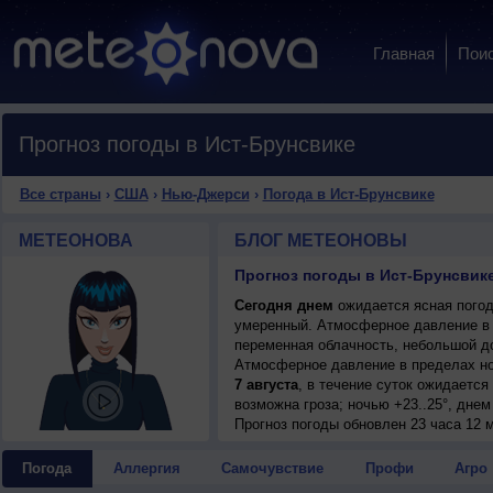
Главная
Пои
Прогноз погоды в Ист-Брунсвике
Все страны
›
США
›
Нью-Джерси
›
Погода в Ист-Брунсвике
МЕТЕОНОВА
БЛОГ МЕТЕОНОВЫ
Прогноз погоды в Ист-Брунсвик
Сегодня днем
ожидается ясная погода
умеренный. Атмосферное давление в 
переменная облачность, небольшой до
Атмосферное давление в пределах н
7 августа
, в течение суток ожидаетс
возможна гроза; ночью +23..25°, днем
8 августа
Прогноз погоды
, ожидается малооблачная п
обновлен 23 часа 12 м
ночью +21..23°, днем +31..33°, ветер
9 августа
, в течение суток ожидаетс
Погода
Аллергия
Самочувствие
Профи
Агро
возможна гроза; ночью +22..24°, днем