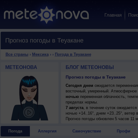
Главная
Пои
Прогноз погоды в Теуакане
Все страны
›
Мексика
›
›
Погода в Теуакане
МЕТЕОНОВА
БЛОГ МЕТЕОНОВЫ
Прогноз погоды в Теуакане
Сегодня днем
ожидается переменная о
восточный, умеренный. Атмосферное 
ночью
переменная облачность, темпе
пределах нормы.
7 августа
, в течение суток ожидается
ночью +14..16°, днем +23..25°, ветер
7 августа
Прогноз погоды
, ожидается малооблачная по
обновлен 5 часов 11 м
днем +23..25°, ветер восточный, умер
8 августа
, в течение суток ожидается
Погода
Аллергия
Самочувствие
Профи
днем +23..25°, ветер восточный, умер