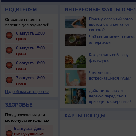
ВОДИТЕЛЯМ
ИНТЕРЕСНЫЕ ФАКТЫ О ЧЕЛ
Почему северный загар
Опасные
погодные
цветом отличается от
явления для водителей
южного?
6 августа 12:00
Чай матча может помочь
гроза
аллергикам
6 августа 15:00
гроза
Как устоять соблазну
фастфуда
6 августа 18:00
гроза
Чем лечить
7 августа 18:00
потрескавшиеся губы?
гроза
Действительно ли
Подробный автопрогноз
перекус перед сном
приводит к ожирению?
ЗДОРОВЬЕ
Предупреждения для
КАРТЫ ПОГОДЫ
метеочувствительных
6 августа, День
Риск ухудшения