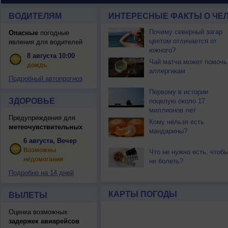
ВОДИТЕЛЯМ
ИНТЕРЕСНЫЕ ФАКТЫ О ЧЕЛ
Почему северный загар
Опасные
погодные
цветом отличается от
явления для водителей
южного?
8 августа 10:00
Чай матча может помочь
дождь
аллергикам
Подробный автопрогноз
Первому в истории
ЗДОРОВЬЕ
поцелую около 17
миллионов лет
Предупреждения для
Кому нельзя есть
метеочувствительных
мандарины?
6 августа, Вечер
Возможны
Что не нужно есть, чтоб
недомогания
не болеть?
Подробно на 14 дней
КАРТЫ ПОГОДЫ
ВЫЛЕТЫ
Оценка возможных
задержек авиарейсов