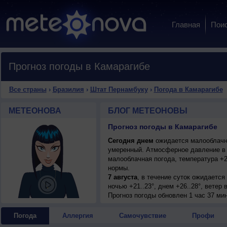
Главная
Пои
Прогноз погоды в Камарагибе
Все страны
›
Бразилия
›
Штат Пернамбуку
›
Погода в Камарагибе
МЕТЕОНОВА
БЛОГ МЕТЕОНОВЫ
Прогноз погоды в Камарагибе
Сегодня днем
ожидается малооблачная
умеренный. Атмосферное давление в 
малооблачная погода, температура +2
нормы.
7 августа
, в течение суток ожидаетс
ночью +21..23°, днем +26..28°, ветер
8 августа
Прогноз погоды
, ожидается малооблачная п
обновлен 1 час 37 ми
днем +26..28°, ветер восточный, умер
9 августа
, в течение суток ожидаетс
Погода
Аллергия
Самочувствие
Профи
ночью +21..23°, днем +26..28°, ветер