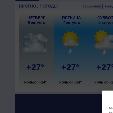
10 августа
, ожидается малоо
ПРОГНОЗ ПОГОДЫ
Почасовой
Сего
днем +25..27°, ветер юго-во
ЧЕТВЕРГ
ПЯТНИЦА
СУББО
6 августа
7 августа
8 авгус
+27°
+27°
+27
ночью: +24°
ночью: +24°
ночью: +2
Мы
са