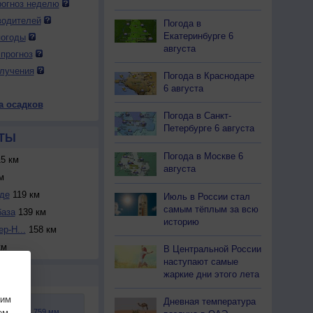
огноз неделю
водителей
Погода в
Екатеринбурге 6
погоды
августа
прогноз
лучения
Погода в Краснодаре
6 августа
а осадков
Погода в Санкт-
Петербурге 6 августа
ТЫ
Погода в Москве 6
5 км
августа
м
де
119 км
Июль в России стал
самым тёплым за всю
база
139 км
историю
ер-Н...
158 км
км
В Центральной России
наступают самые
жаркие дни этого лета
Р
шим
Дневная температура
ем.