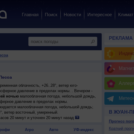
Главная
Поиск
Новости
Интересное
Климат
РЕКЛАМА
Индекс
есоа
Магни
Песоа
Аллерг
еменная облачность, +26..28°, ветер юго-
сферное давление в пределах нормы. . Вечером -
ей ночью
малооблачная погода, небольшой дождь,
Метеон
сферное давление в пределах нормы.
ожидается малооблачная погода, небольшой дождь;
В ЖУАН-
8°, ветер восточный, умеренный.
лачная погода, небольшой дождь; ночью +24..26°,
асов 20 минут и уточнен 20 минут назад
Прогноз пог
ный, умеренный.
ожидается малооблачная погода, небольшой дождь;
Краткий прогн
рофи
Агро
Авто
УФ-индекс
8°, ветер восточный, умеренный.