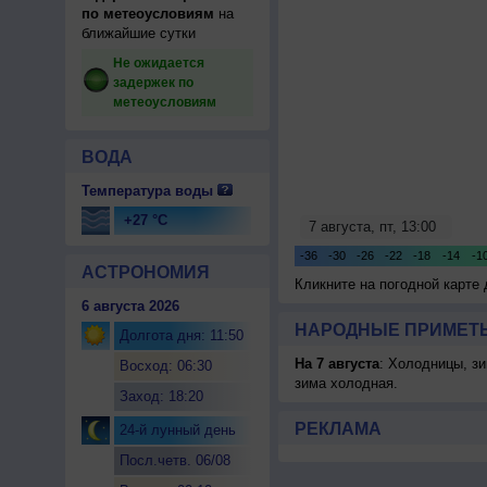
по метеоусловиям
на
ближайшие сутки
Не ожидается
задержек по
метеоусловиям
ВОДА
Температура воды
+27 °C
АСТРОНОМИЯ
Кликните на погодной карте
6 августа 2026
НАРОДНЫЕ ПРИМЕТЫ
Долгота дня: 11:50
На 7 августа
: Холодницы, зи
Восход: 06:30
зима холодная.
Заход: 18:20
РЕКЛАМА
24-й лунный день
Посл.четв. 06/08