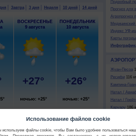
Подробный пр
блачная погода, сильный дождь; ночью +24..26°,
дня
Завтра
3 дня
Неделя
10 дней
14 дней
Прогноз для 
сточный, умеренный.
Агропрогноз 
ТА
ВОСКРЕСЕНЬЕ
ПОНЕДЕЛЬНИК
Медицинский 
та
9 августа
10 августа
Индекс УФ-из
Карты погоды
Инфографик
АЭРОПОР
Жуан-Песоа
1
Ресифи
116 к
°
+27°
+26°
Кампина-Гран
Натал / Авиа
5°
ночью: +25°
ночью: +25°
Натал / Грейт
Каруару
186 
Использование файлов cookie
ИНФОРМЕ
 используем файлы cookie, чтобы Вам было удобнее пользоваться на
йтом. Продолжая просмотр, Вы соглашаетесь с их использовани