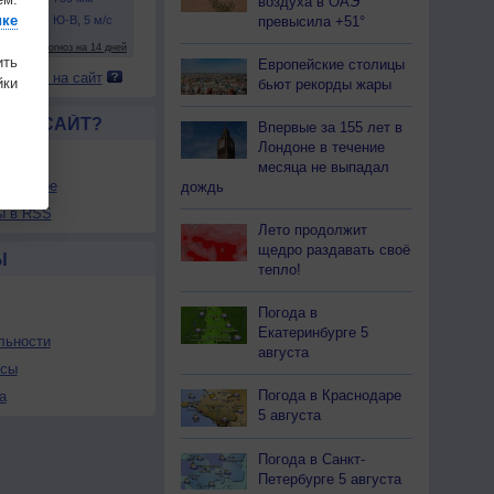
воздуха в ОАЭ
ике
превысила +51°
ить
Европейские столицы
 погоду на сайт
ки
бьют рекорды жары
ЛСЯ САЙТ?
Впервые за 155 лет в
Лондоне в течение
товой
месяца не выпадал
збранное
дождь
ы в RSS
Лето продолжит
щедро раздавать своё
Ы
тепло!
Погода в
Екатеринбурге 5
льности
августа
осы
Погода в Краснодаре
а
5 августа
Погода в Санкт-
Петербурге 5 августа