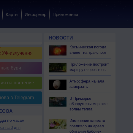
Карты
Информер
Приложения
НОВОСТИ
Космическая погода
влияет на транспорт
 УФ-излучения
Приложение построит
тные бури
маршрут через тень
Атмосфера начала
ия на цветение
замерзать
ова в Telegram
В Приморье
обнаружены морские
волны тепла
ПЕСОА
оды по часам
Изменение климата
повлияло на ареал
оз на 3 дня
обитания бабочек