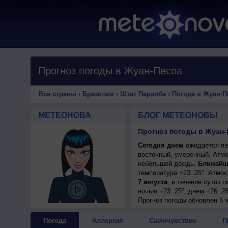
Прогноз погоды в Жуан-Песоа
Все страны
›
Бразилия
›
Штат Параиба
›
Погода в Жуан-П
МЕТЕОНОВА
БЛОГ МЕТЕОНОВЫ
Прогноз погоды в Жуан-
Сегодня днем
ожидается пер
восточный, умеренный. Атмо
небольшой дождь.
Ближайш
температура +23..25°. Атмо
7 августа
, в течение суток 
ночью +23..25°, днем +26..2
8 августа
Прогноз погоды
, ожидается малооб
обновлен 6 ч
днем +26..28°, ветер восточ
9 августа
, в течение суток 
Погода
Аллергия
Самочувствие
П
ночью +24..26°, днем +26..2