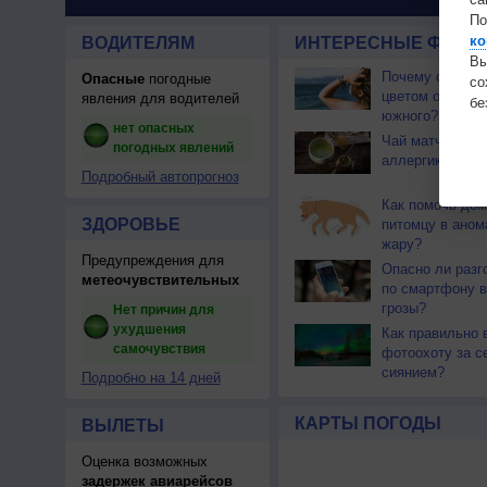
По
ко
ВОДИТЕЛЯМ
ИНТЕРЕСНЫЕ ФАКТЫ
Вы
Почему северны
Опасные
погодные
с
цветом отличае
явления для водителей
бе
южного?
нет опасных
Чай матча може
погодных явлений
аллергикам
Подробный автопрогноз
Как помочь до
ЗДОРОВЬЕ
питомцу в ано
жару?
Предупреждения для
Опасно ли разг
метеочувствительных
по смартфону в
грозы?
Нет причин для
ухудшения
Как правильно 
самочувствия
фотоохоту за с
сиянием?
Подробно на 14 дней
КАРТЫ ПОГОДЫ
ВЫЛЕТЫ
Оценка возможных
задержек авиарейсов