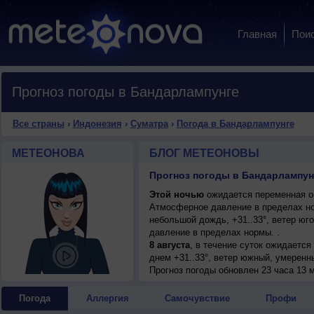
Главная
Пои
Прогноз погоды в Бандарлампунге
Все страны
›
Индонезия
›
Суматра
›
Погода в Бандарлампунге
МЕТЕОНОВА
БЛОГ МЕТЕОНОВЫ
Прогноз погоды в Бандарлампун
Этой ночью
ожидается переменная об
Атмосферное давление в пределах н
небольшой дождь, +31..33°, ветер юг
давление в пределах нормы. .
8 августа
, в течение суток ожидается
днем +31..33°, ветер южный, умеренн
9 августа
Прогноз погоды
, в течение суток ожидается
обновлен 23 часа 13 м
днем +32..34°, ветер слабый.
10 августа
, ожидается переменная обл
Погода
Аллергия
Самочувствие
Профи
ветер юго-восточный, умеренный.