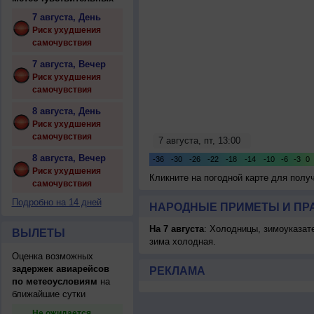
7 августа, День
Риск ухудшения
самочувствия
7 августа, Вечер
Риск ухудшения
самочувствия
8 августа, День
Риск ухудшения
самочувствия
8 августа, Вечер
Риск ухудшения
Кликните на погодной карте для пол
самочувствия
Подробно на 14 дней
НАРОДНЫЕ ПРИМЕТЫ И ПР
На 7 августа
: Холодницы, зимоуказат
ВЫЛЕТЫ
зима холодная.
Оценка возможных
задержек авиарейсов
РЕКЛАМА
по метеоусловиям
на
ближайшие сутки
Не ожидается