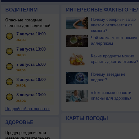
ВОДИТЕЛЯМ
ИНТЕРЕСНЫЕ ФАКТЫ О ЧЕЛ
Почему северный загар
Опасные
погодные
цветом отличается от
явления для водителей
южного?
7 августа 10:00
Чай матча может помочь
жара
аллергикам
7 августа 13:00
жара
Какие продукты можно
хранить десятилетиями?
7 августа 16:00
жара
Почему звёзды не
8 августа 10:00
падают?
жара
«Токсичные» новости
8 августа 13:00
опасны для здоровья
жара
Подробный автопрогноз
КАРТЫ ПОГОДЫ
ЗДОРОВЬЕ
Предупреждения для
метеочувствительных