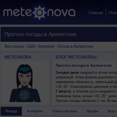
Главная
Пои
Прогноз погоды в Арлингтоне
Все страны
›
США
›
Виргиния
›
Погода в Арлингтоне
МЕТЕОНОВА
БЛОГ МЕТЕОНОВЫ
Прогноз погоды в Арлингтоне
Сегодня днем
ожидается ясная погода
умеренный. Атмосферное давление в 
переменная облачность, небольшой д
+23..25°. Атмосферное давление в п
7 августа
, в течение суток ожидаетс
возможна гроза; ночью +23..25°, днем
8 августа
Прогноз погоды
, ожидается малооблачная п
обновлен 1 час 45 ми
ночью +21..23°, днем +33..35°, ветер
9 августа
, в течение суток ожидаетс
Погода
Аллергия
Самочувствие
Профи
Агро
возможна гроза; ночью +22..24°, днем