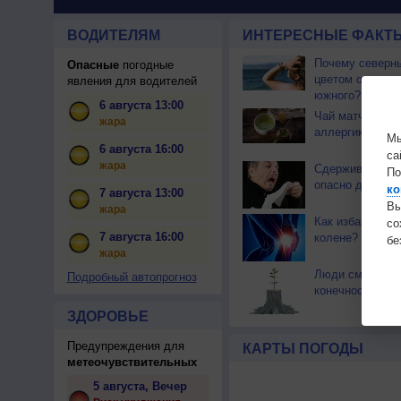
ВОДИТЕЛЯМ
ИНТЕРЕСНЫЕ ФАКТЫ
Почему северны
Опасные
погодные
цветом отличае
явления для водителей
южного?
6 августа 13:00
Чай матча може
жара
аллергикам
Мы
6 августа 16:00
са
жара
Сдерживать чи
По
опасно для здо
ко
7 августа 13:00
Вы
жара
Как избавиться 
с
7 августа 16:00
колене?
бе
жара
Люди смогут о
Подробный автопрогноз
конечности
ЗДОРОВЬЕ
Предупреждения для
КАРТЫ ПОГОДЫ
метеочувствительных
5 августа, Вечер