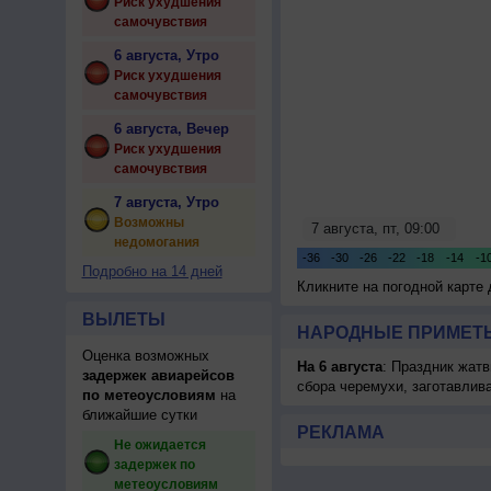
Риск ухудшения
самочувствия
6 августа, Утро
Риск ухудшения
самочувствия
6 августа, Вечер
Риск ухудшения
самочувствия
7 августа, Утро
Возможны
недомогания
Подробно на 14 дней
Кликните на погодной карте
ВЫЛЕТЫ
НАРОДНЫЕ ПРИМЕТЫ
Оценка возможных
На 6 августа
: Праздник жатв
задержек авиарейсов
сбора черемухи, заготавлив
по метеоусловиям
на
ближайшие сутки
РЕКЛАМА
Не ожидается
задержек по
метеоусловиям