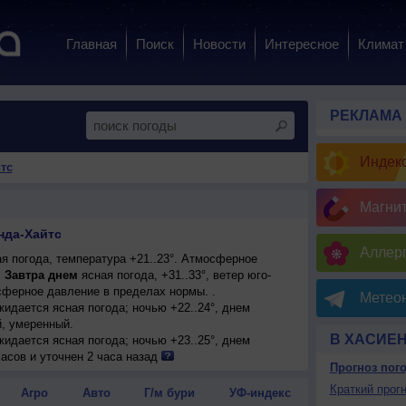
Главная
Поиск
Новости
Интересное
Климат
РЕКЛАМА
Индекс
тс
Магни
нда-Хайтс
Аллерг
я погода, температура +21..23°. Атмосферное
.
Завтра днем
ясная погода, +31..33°, ветер юго-
ферное давление в пределах нормы. .
Метеон
ожидается ясная погода; ночью +22..24°, днем
й, умеренный.
В ХАСИЕ
ожидается ясная погода; ночью +23..25°, днем
й, умеренный.
асов и уточнен 2 часа назад
Прогноз пог
лачная погода; ночью +24..26°, днем +33..35°, ветер
Краткий прогн
Агро
Авто
Г/м бури
УФ-индекс