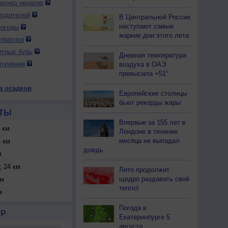
огноз неделю
водителей
В Центральной России
наступают самые
погоды
жаркие дни этого лета
прогноз
итных бурь
Дневная температура
лучения
воздуха в ОАЭ
превысила +51°
а осадков
Европейские столицы
бьют рекорды жары
ТЫ
Впервые за 155 лет в
 км
Лондоне в течение
месяца не выпадал
 км
дождь
м
с
24 км
Лето продолжит
щедро раздавать своё
км
тепло!
м
Погода в
Р
Екатеринбурге 5
августа