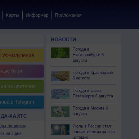
Карты
Информер
Приложения
НОВОСТИ
Погода в
Екатеринбурге 6
 УФ-излучения
августа
тные бури
Погода в Краснодаре
6 августа
ия на цветение
Погода в Санкт-
Петербурге 6 августа
ова в Telegram
Погода в Москве 6
августа
НДА-ХАЙТС
оды по часам
Июль в России стал
самым тёплым за всю
оз на 3 дня
историю