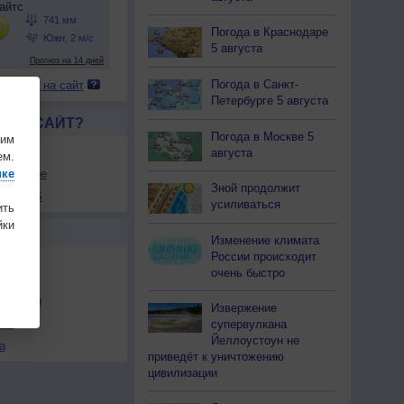
Погода в Краснодаре
5 августа
Погода в Санкт-
 погоду на сайт
Петербурге 5 августа
ЛСЯ САЙТ?
Погода в Москве 5
шим
товой
августа
ем.
збранное
ике
Зной продолжит
ы в RSS
усиливаться
ить
ки
Ы
Изменение климата
России происходит
очень быстро
льности
Извержение
осы
супервулкана
Йеллоустоун не
а
приведёт к уничтожению
цивилизации