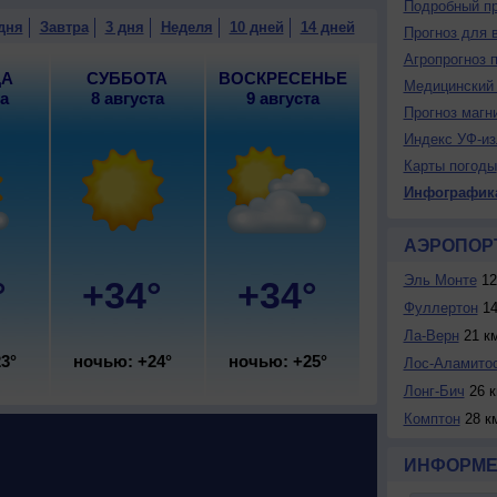
Подробный пр
дня
Завтра
3 дня
Неделя
10 дней
14 дней
Прогноз для 
Агропрогноз 
ЦА
СУББОТА
ВОСКРЕСЕНЬЕ
Медицинский 
та
8 августа
9 августа
Прогноз магн
Индекс УФ-из
Карты погоды
Инфографик
АЭРОПОР
Эль Монте
12
°
+34°
+34°
Фуллертон
14
Ла-Верн
21 к
3°
ночью: +24°
ночью: +25°
Лос-Аламито
Лонг-Бич
26 
Комптон
28 к
ИНФОРМЕ