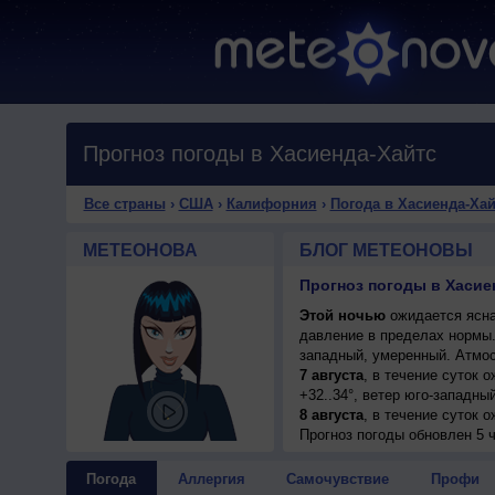
Прогноз погоды в Хасиенда-Хайтс
Все страны
›
США
›
Калифорния
›
Погода в Хасиенда-Хай
МЕТЕОНОВА
БЛОГ МЕТЕОНОВЫ
Прогноз погоды в Хасие
Этой ночью
ожидается ясна
давление в пределах нормы
западный, умеренный. Атмос
7 августа
, в течение суток 
+32..34°, ветер юго-западны
8 августа
, в течение суток 
+33..35°, ветер юго-западны
Прогноз погоды
обновлен 5 ч
9 августа
, ожидается малооб
юго-западный, умеренный.
Погода
Аллергия
Самочувствие
Профи