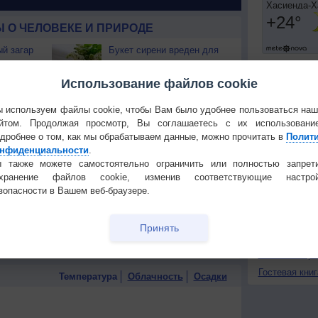
 О ЧЕЛОВЕКЕ И ПРИРОДЕ
й загар
Букет сирени вреден для
тся от
здоровья
Установите
Использование файлов cookie
т помочь
Какое время лучшее для
ПОНРАВИ
сна?
 используем файлы cookie, чтобы Вам было удобнее пользоваться на
Сделать стар
йтом. Продолжая просмотр, Вы соглашаетесь с их использовани
хание
Как шум прибоя попадает
дробнее о том, как мы обрабатываем данные, можно прочитать в
Добавить в И
Полит
ровья
в морскую раковину?
нфиденциальности
.
Экпорт погод
 также можете самостоятельно ограничить или полностью запрет
от боли в
Еда для здоровья
охранение файлов cookie, изменив соответствующие настрой
КОНТАКТ
сердца. Часть 2
зопасности в Вашем веб-браузере.
О проекте
тращивать
9 продуктов для здоровья
Политика
Принять
кожи
конфиденциа
Частые вопр
Гостевая книг
Температура
Облачность
Осадки