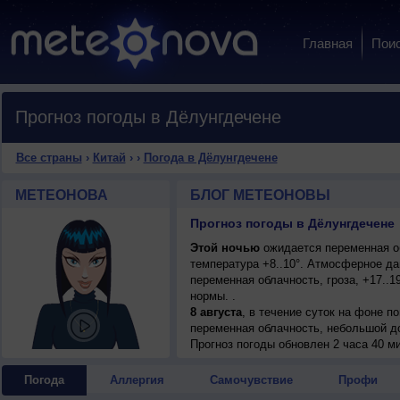
Главная
Пои
Прогноз погоды в Дёлунгдечене
Все страны
›
Китай
›
›
Погода в Дёлунгдечене
МЕТЕОНОВА
БЛОГ МЕТЕОНОВЫ
Прогноз погоды в Дёлунгдечене
Этой ночью
ожидается переменная об
температура +8..10°. Атмосферное д
переменная облачность, гроза, +17..1
нормы. .
8 августа
, в течение суток на фоне 
переменная облачность, небольшой до
+17..19°, ветер слабый.
Прогноз погоды
обновлен 2 часа 40 м
9 августа
, в течение суток на фоне 
переменная облачность, небольшой до
Погода
Аллергия
Самочувствие
Профи
+17..19°, ветер слабый.