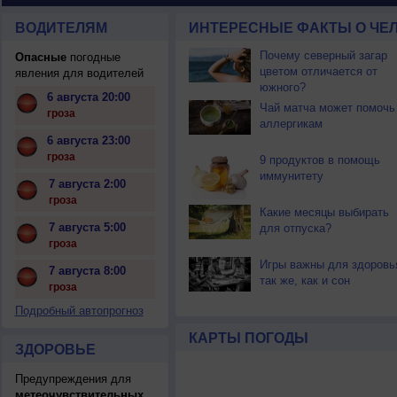
ВОДИТЕЛЯМ
ИНТЕРЕСНЫЕ ФАКТЫ О ЧЕЛ
Почему северный загар
Опасные
погодные
цветом отличается от
явления для водителей
южного?
6 августа 20:00
Чай матча может помочь
гроза
аллергикам
6 августа 23:00
гроза
9 продуктов в помощь
иммунитету
7 августа 2:00
гроза
Какие месяцы выбирать
7 августа 5:00
для отпуска?
гроза
Игры важны для здоровь
7 августа 8:00
так же, как и сон
гроза
Подробный автопрогноз
КАРТЫ ПОГОДЫ
ЗДОРОВЬЕ
Предупреждения для
метеочувствительных