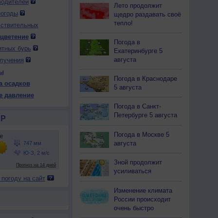
водителей
Лето продолжит
погоды
щедро раздавать своё
тепло!
вствительных
 цветение
Погода в
итных бурь
Екатеринбурге 5
 вс
9 вс
9 вс
10 пн
10 пн
10 пн
10 пн
11 вт
11 вт
августа
лучения
тро
День
Вечер
Ночь
Утро
День
Вечер
Ночь
Утро
ы
Погода в Краснодаре
а осадков
5 августа
е давление
Погода в Санкт-
51
750
751
751
750
748
747
747
748
Петербурге 5 августа
Р
16
+22
+17
+13
+18
+25
+19
+14
+16
Погода в Москве 5
августа
Зной продолжит
72
39
67
94
64
39
65
97
79
усиливаться
З
З
Ю-З
Ю-З
Ю-З
Ю-З
Ю-З
С-З
С-З
 погоду на сайт
-6
3-6
3-6
3-6
3-6
5-9
3-6
2-5
2-5
Изменение климата
16
+25
+17
+13
+18
+26
+19
+14
+16
России происходит
очень быстро