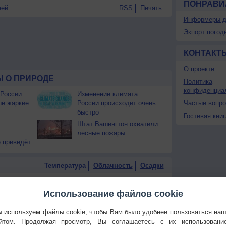
ПОНРАВИ
ней
RSS
Печать
Информеры д
Экпорт погод
КОНТАКТ
О проекте
 О ПРИРОДЕ
Политика
конфиденциа
 России
Изменение климата
ые жаркие
России происходит очень
Частые вопр
быстро
Гостевая книг
Штат Вашингтон охватили
лесные пожары
 приведёт
Температура
Облачность
Осадки
Использование файлов cookie
 используем файлы cookie, чтобы Вам было удобнее пользоваться на
йтом. Продолжая просмотр, Вы соглашаетесь с их использовани