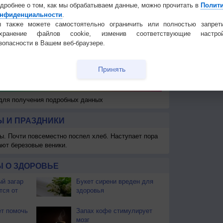
дробнее о том, как мы обрабатываем данные, можно прочитать в
Полит
нфиденциальности
.
 также можете самостоятельно ограничить или полностью запрет
охранение файлов cookie, изменив соответствующие настрой
зопасности в Вашем веб-браузере.
Принять
 для получения подробных данных
 И ПРАЗДНИКИ
ы. Почти повсеместно поспел хлеб. Наступает пора
ают березовые веники.
 О ЗДОРОВЬЕ
й загар
Букет сирени вреден для
тся от
здоровья
т помочь
Запах кофе стимулирует
мозг