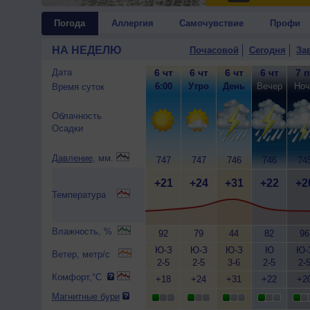
Погода
Аллергия
Самочувствие
Профи
НА НЕДЕЛЮ
Почасовой
Сегодня
За
Дата
6 чт
6 чт
6 чт
6 чт
7 п
6:00
Утро
День
Вечер
Ноч
Время суток
Облачность
Осадки
Давление
, мм.
747
747
746
746
74
+21
+24
+31
+22
+2
Температура
Влажность, %
92
79
44
82
96
Ю-З
Ю-З
Ю-З
Ю
Ю-
Ветер, метр/с
2-5
2-5
3-6
2-5
2-
Комфорт,°C
+18
+24
+31
+22
+2
Магнитные бури