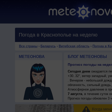
Погода в Краснополье на неделю
Все страны
›
Беларусь
›
Витебская область
›
Погода в К
МЕТЕОНОВА
БЛОГ МЕТЕОНОВЫ
Сегодня днем
ожидается пе
+30..32°, ветер западный, 
. Вечером - небольшой дождь
облачность, сильный дождь, 
Атмосферное давление в пр
7 августа
, в течение суток 
возможна гроза; ночью +19..
Прогноз погоды
обновлен 3 ч
Когда мен