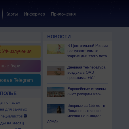
Карты
Информер
Приложения
НОВОСТИ
В Центральной России
наступают самые
 УФ-излучения
жаркие дни этого лета
тные бури
Дневная температура
воздуха в ОАЭ
превысила +51°
ова в Telegram
Европейские столицы
ОПОЛЬЕ
бьют рекорды жары
ды по часам
Впервые за 155 лет в
дня для занятых
Лондоне в течение
месяца не выпадал
специалистов
дождь
оды на месяц