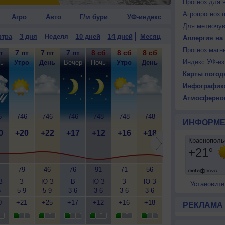
Прогноз для 
Агропрогноз 
Агро
Авто
Г/м бури
УФ-индекс
Для метеочу
втра
3 дня
Неделя
10 дней
14 дней
Месяц
Аллергия на
Прогноз магн
т
7 пт
7 пт
7 пт
8 сб
8 сб
8 сб
8 сб
9 вс
9
Индекс УФ-из
ь
Утро
День
Вечер
Ночь
Утро
День
Вечер
Ночь
У
Карты погод
Инфографик
Атмосферно
5
746
746
746
748
748
748
749
749
7
ИНФОРМЕ
0
+20
+22
+17
+12
+16
+18
+14
+11
+
79
46
76
91
71
56
79
95
З
З
Ю-З
В
Ю-З
З
Ю-З
Ю-З
З
Установите
5
5-9
5-9
3-6
3-6
3-6
3-6
2-5
2-5
3
0
+21
+25
+17
+12
+16
+18
+14
+11
+
РЕКЛАМА