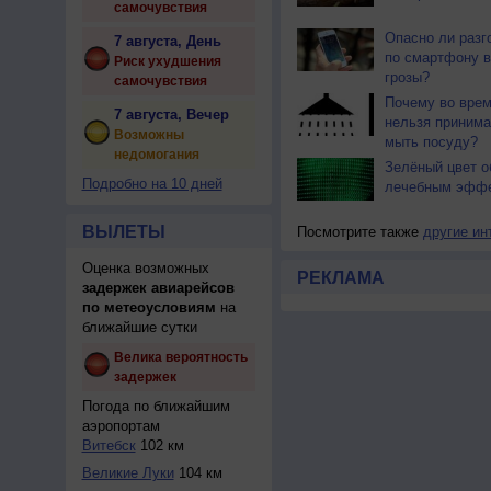
самочувствия
Опасно ли разг
7 августа, День
по смартфону в
Риск ухудшения
грозы?
самочувствия
Почему во врем
7 августа, Вечер
нельзя принима
Возможны
мыть посуду?
недомогания
Зелёный цвет о
Подробно на 10 дней
лечебным эфф
ВЫЛЕТЫ
Посмотрите также
другие ин
Оценка возможных
РЕКЛАМА
задержек авиарейсов
по метеоусловиям
на
ближайшие сутки
Велика вероятность
задержек
Погода по ближайшим
аэропортам
Витебск
102 км
Великие Луки
104 км