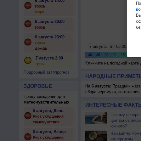
6 августа 14:00
По
гроза
ко
жара
Вы
с
6 августа 20:00
бе
гроза
6 августа 23:00
гроза
дождь
7 августа 2:00
Кликните на погодной карте
гроза
Подробный автопрогноз
НАРОДНЫЕ ПРИМЕТЫ
ЗДОРОВЬЕ
На 6 августа
: Праздник жатв
сбора черемухи, заготавлив
Предупреждения для
метеочувствительных
ИНТЕРЕСНЫЕ ФАКТЫ
6 августа, День
Почему северны
Риск ухудшения
цветом отличае
самочувствия
южного?
6 августа, Вечер
Чай матча може
Риск ухудшения
аллергикам