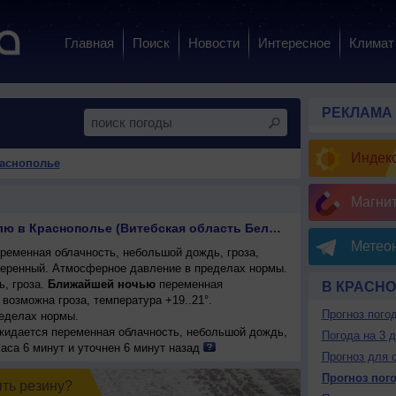
Главная
Поиск
Новости
Интересное
Климат
РЕКЛАМА
Индекс
раснополье
Магни
Прогноз погоды на неделю в Краснополье (Витебская область Беларусь)
Метеон
ременная облачность, небольшой дождь, гроза,
умеренный. Атмосферное давление в пределах нормы.
, гроза.
Ближайшей ночью
переменная
В КРАСН
возможна гроза, температура +19..21°.
Прогноз пого
еделах нормы.
ожидается переменная облачность, небольшой дождь,
Погода на 3 
21°, днем +21..23°, ветер западный, умеренный.
аса 6 минут и уточнен 6 минут назад
Прогноз для 
Прогноз пог
ять резинy?