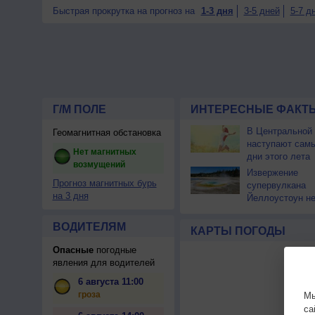
Быстрая прокрутка на прогноз на
1-3 дня
3-5 дней
5-7 д
Г/М ПОЛЕ
ИНТЕРЕСНЫЕ ФАКТЫ
В Центральной
Геомагнитная обстановка
наступают сам
Нет магнитных
дни этого лета
возмущений
Извержение
Прогноз магнитных бурь
супервулкана
на 3 дня
Йеллоустоун не
к уничтожению
цивилизации
ВОДИТЕЛЯМ
КАРТЫ ПОГОДЫ
Опасные
погодные
явления для водителей
6 августа 11:00
гроза
Мы
са