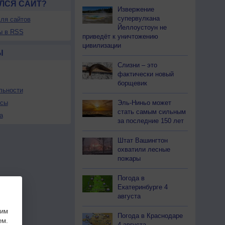
ЛСЯ САЙТ?
Извержение
супервулкана
ля сайтов
Йеллоустоун не
ы в RSS
приведёт к уничтожению
цивилизации
Ы
Слизни – это
фактически новый
борщевик
льности
Эль-Ниньо может
осы
стать самым сильным
а
за последние 150 лет
Штат Вашингтон
охватили лесные
пожары
Погода в
Екатеринбурге 4
августа
шим
Погода в Краснодаре
ем.
4 августа