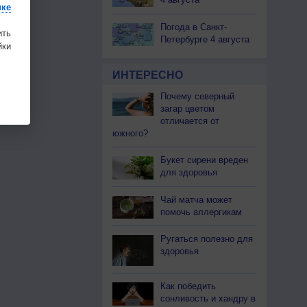
ике
Погода в Санкт-
ить
Петербурге 4 августа
ки
ИНТЕРЕСНО
Почему северный
загар цветом
отличается от
южного?
Букет сирени вреден
для здоровья
Чай матча может
помочь аллергикам
Ругаться полезно для
здоровья
Как победить
сонливость и хандру в