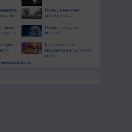
оваривать
Почему в ненастье
о время
хочется спать?
я грозы
Почему звёзды не
ть душ и
падают?
бладает
Как помочь себе
ектом
просыпаться в пасмурном
ноябре?
тересные новости