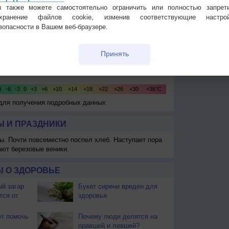
 также можете самостоятельно ограничить или полностью запрет
охранение файлов cookie, изменив соответствующие настрой
зопасности в Вашем веб-браузере.
Принять
 для получения подробных данных
 И ПРАЗДНИКИ
ы. Почти повсеместно поспел хлеб. Наступает пора
ают березовые веники.
 О ЗДОРОВЬЕ
й загар
Букет сирени вреден для
тся от
здоровья
т помочь
Почему люди делятся на
правшей и левшей?