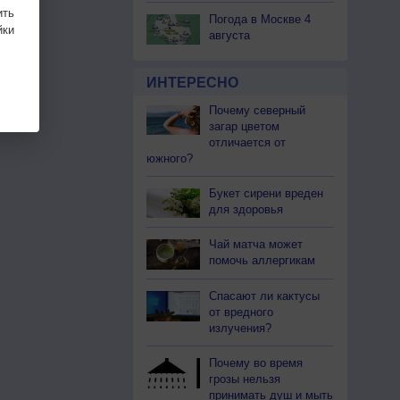
ить
Погода в Москве 4
ки
августа
ИНТЕРЕСНО
Почему северный
загар цветом
отличается от
южного?
Букет сирени вреден
для здоровья
Чай матча может
помочь аллергикам
Спасают ли кактусы
от вредного
излучения?
Почему во время
грозы нельзя
принимать душ и мыть