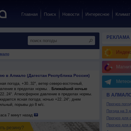
Главная
Поиск
Новости
Интересное
Климат
РЕКЛАМА
Индекс
лмало
Магни
лю в Алмало (Дагестан Республика Россия)
Метеон
ая погода, +30..32°, ветер северо-восточный,
вление в пределах нормы. .
Ближайшей ночью
+22..24°. Атмосферное давление в пределах нормы.
В АЛМАЛ
ожидается ясная погода; ночью +22..24°, днем
Прогноз пого
сильный, порывы до 8 м/с.
Погода на 3 
часа 7 минут назад
Прогноз для 
Прогноз для 
ять резинy?