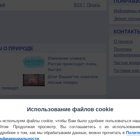
ПОНРАВИ
ней
RSS
Печать
Информеры д
Экпорт погод
КОНТАКТ
О проекте
 О ПРИРОДЕ
Политика
конфиденциа
т
Изменение климата
Частые вопр
России происходит очень
быстро
Гостевая книг
Штат Вашингтон охватили
лесные пожары
 приведёт
Температура
Облачность
Осадки
Использование файлов cookie
 используем файлы cookie, чтобы Вам было удобнее пользоваться на
йтом. Продолжая просмотр, Вы соглашаетесь с их использовани
дробнее о том, как мы обрабатываем данные, можно прочитать в
Полит
нфиденциальности
.