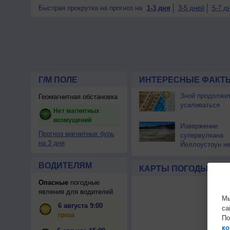
Быстрая прокрутка на прогноз на
1-3 дня
3-5 дней
5-7 д
Г/М ПОЛЕ
ИНТЕРЕСНЫЕ ФАКТЫ
Зной продолжи
Геомагнитная обстановка
усиливаться
Нет магнитных
возмущений
Извержение
Прогноз магнитных бурь
супервулкана
на 3 дня
Йеллоустоун не
к уничтожению
цивилизации
ВОДИТЕЛЯМ
КАРТЫ ПОГОДЫ
Опасные
погодные
явления для водителей
Мы
6 августа 9:00
са
гроза
По
ко