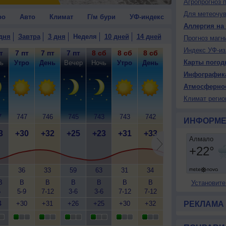
Агропрогноз 
Для метеочу
ро
Авто
Климат
Г/м бури
УФ-индекс
Аллергия на
дня
Завтра
3 дня
Неделя
10 дней
14 дней
Прогноз магн
Индекс УФ-из
т
7 пт
7 пт
7 пт
8 сб
8 сб
8 сб
8 сб
9 вс
9
Карты погод
ь
Утро
День
Вечер
Ночь
Утро
День
Вечер
Ночь
У
Инфографик
Атмосферно
Климат регио
7
747
746
745
743
743
742
742
742
7
ИНФОРМЕ
3
+30
+32
+25
+23
+31
+33
+26
+24
+
36
33
59
63
31
34
65
67
В
В
В
В
В
В
В
В
З
С
Установите
5
5-9
7-12
3-6
3-6
7-12
7-12
3-6
1-3
3
4
+30
+31
+26
+25
+30
+32
+27
РЕКЛАМА
+25
+