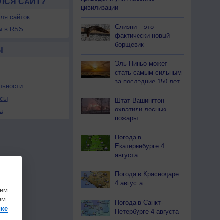
ЛСЯ САЙТ?
цивилизации
ля сайтов
Слизни – это
ы в RSS
фактически новый
борщевик
Ы
Эль-Ниньо может
стать самым сильным
за последние 150 лет
льности
осы
Штат Вашингтон
охватили лесные
а
пожары
Погода в
Екатеринбурге 4
августа
Погода в Краснодаре
4 августа
шим
ем.
Погода в Санкт-
ике
Петербурге 4 августа