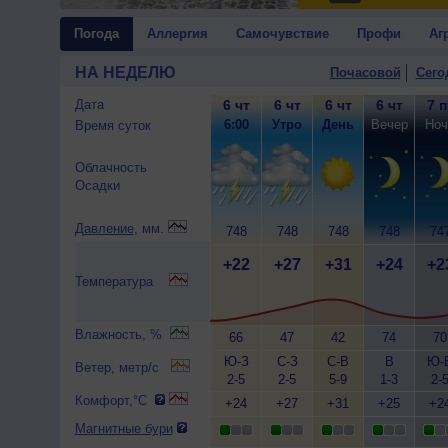
Погода
Аллергия
Самочувствие
Профи
Аг
НА НЕДЕЛЮ
Почасовой
Сего
Дата
6 чт
6 чт
6 чт
6 чт
7 п
6:00
Утро
День
Вечер
Ноч
Время суток
Облачность
Осадки
Давление
, мм.
748
748
748
748
74
+22
+27
+31
+24
+2
Температура
Влажность, %
66
47
42
74
70
Ю-З
С-З
С-В
В
Ю-
Ветер, метр/с
2-5
2-5
5-9
1-3
2-
Комфорт,°C
+24
+27
+31
+25
+2
Магнитные бури