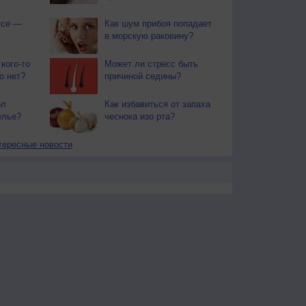
усе —
Как шум прибоя попадает
в морскую раковину?
кого-то
Может ли стресс быть
о нет?
причиной седины?
ол
Как избавиться от запаха
елье?
чеснока изо рта?
тересные новости