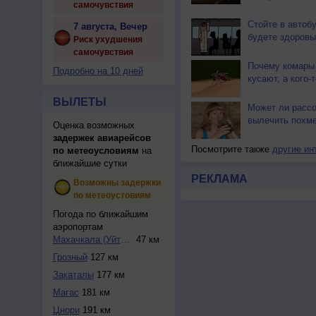
самочувствия
Стойте в автоб
7 августа, Вечер
будете здоровы
Риск ухудшения
самочувствия
Почему комары 
Подробно на 10 дней
кусают, а кого-т
ВЫЛЕТЫ
Может ли расс
вылечить похм
Оценка возможных
задержек авиарейсов
Посмотрите также
другие ин
по метеоусловиям
на
ближайшие сутки
РЕКЛАМА
Возможны задержки
по метеоустовиям
Погода по ближайшим
аэропортам
Махачкала (Уйташ)
47 км
Грозный
127 км
Закаталы
177 км
Магас
181 км
Цнори
191 км