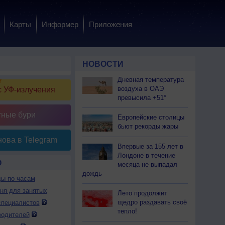
Карты
Информер
Приложения
НОВОСТИ
Дневная температура
воздуха в ОАЭ
 УФ-излучения
превысила +51°
тные бури
Европейские столицы
бьют рекорды жары
ова в Telegram
Впервые за 155 лет в
Лондоне в течение
О
месяца не выпадал
дождь
ды по часам
дня для занятых
Лето продолжит
щедро раздавать своё
специалистов
тепло!
водителей