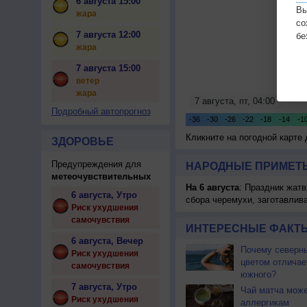
6 августа 15:00
Вы
жара
с
7 августа 12:00
бе
жара
7 августа 15:00
ветер
жара
Подробный автопрогноз
Кликните на погодной карте
ЗДОРОВЬЕ
Предупреждения для
НАРОДНЫЕ ПРИМЕТЫ
метеочувствительных
На 6 августа
: Праздник жатв
6 августа, Утро
сбора черемухи, заготавлив
Риск ухудшения
самочувствия
ИНТЕРЕСНЫЕ ФАКТЫ
6 августа, Вечер
Почему северны
Риск ухудшения
цветом отличае
самочувствия
южного?
7 августа, Утро
Чай матча може
Риск ухудшения
аллергикам