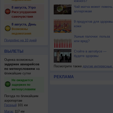
южного?
Чай матча может помочь
8 августа, Утро
аллергикам
Риск ухудшения
самочувствия
9 продуктов для здоровь
8 августа, День
кожи
Возможны
недомогания
Ушные палочки: польза
Подробно на 10 дней
или вред?
ВЫЛЕТЫ
Стойте в автобусе —
будете здоровы
Оценка возможных
задержек авиарейсов
Посмотрите также
другие интересные
по метеоусловиям
на
ближайшие сутки
РЕКЛАМА
Не ожидается
задержек по
метеоусловиям
Погода по ближайшим
аэропортам
Грозный
101 км
Магас
117 км