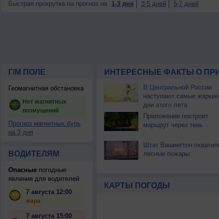
Быстрая прокрутка на прогноз на
1-3 дня
3-5 дней
5-7 дней
Г/М ПОЛЕ
ИНТЕРЕСНЫЕ ФАКТЫ О ПР
В Центральной России
Геомагнитная обстановка
наступают самые жаркие
Нет магнитных
дни этого лета
возмущений
Приложение построит
Прогноз магнитных бурь
маршрут через тень
на 3 дня
Штат Вашингтон охватил
ВОДИТЕЛЯМ
лесные пожары
Опасные
погодные
явления для водителей
КАРТЫ ПОГОДЫ
7 августа 12:00
жара
7 августа 15:00