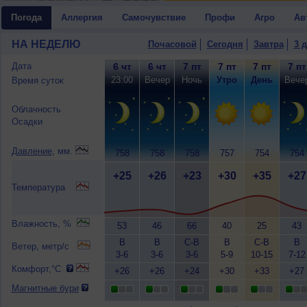
Погода
Аллергия
Самочувствие
Профи
Агро
Ав
НА НЕДЕЛЮ
Почасовой
Сегодня
Завтра
3 
Дата
6 чт
6 чт
7 пт
7 пт
7 пт
7 пт
23:00
Вечер
Ночь
Утро
День
Вече
Время суток
Облачность
Осадки
Давление
, мм.
758
758
758
757
754
754
+25
+26
+23
+30
+35
+27
Температура
Влажность, %
53
46
66
40
25
43
В
В
С-В
В
С-В
В
Ветер, метр/с
3-6
3-6
3-6
5-9
10-15
7-12
Комфорт,°C
+26
+26
+24
+30
+33
+27
Магнитные бури