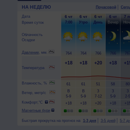
НА НЕДЕЛЮ
Почасовой
Сего
Дата
6 чт
6 чт
6 чт
6 чт
7 п
7:00
Утро
День
Вечер
Ноч
Время суток
Облачность
Осадки
Давление
, мм.
764
764
766
766
76
+18
+18
+20
+18
+1
Температура
Влажность, %
61
61
51
58
80
В
В
З
З
З
Ветер, метр/с
5-9
5-9
7-12
5-9
2-
Комфорт,°C
+18
+18
+20
+18
+1
Магнитные бури
Быстрая прокрутка на прогноз на
1-3 дня
3-5 дней
5-7 д