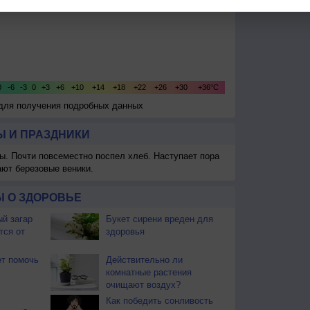
 для получения подробных данных
 И ПРАЗДНИКИ
ы. Почти повсеместно поспел хлеб. Наступает пора
ают березовые веники.
 О ЗДОРОВЬЕ
й загар
Букет сирени вреден для
тся от
здоровья
т помочь
Действительно ли
комнатные растения
очищают воздух?
Как победить сонливость