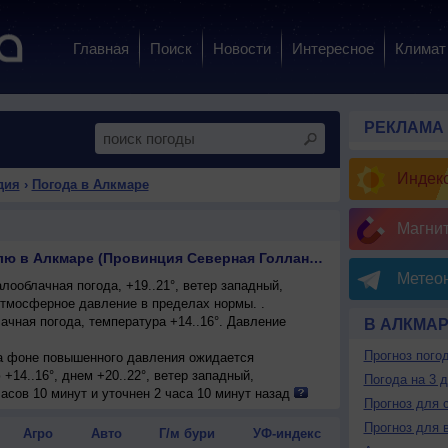
Главная
Поиск
Новости
Интересное
Климат
РЕКЛАМА
Индекс
дия
›
Погода в Алкмаре
Магни
Прогноз погоды на неделю в Алкмаре (Провинция Северная Голландия Нидерланды)
Метеон
ооблачная погода, +19..21°, ветер западный,
Атмосферное давление в пределах нормы. .
чная погода, температура +14..16°. Давление
В АЛКМА
Прогноз пого
 на фоне повышенного давления ожидается
+14..16°, днем +20..22°, ветер западный,
Погода на 3 
асов 10 минут и уточнен 2 часа 10 минут назад
Прогноз для 
Прогноз для 
Агро
Авто
Г/м бури
УФ-индекс