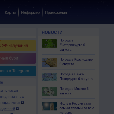
Карты
Информер
Приложения
НОВОСТИ
Погода в
Екатеринбурге 6
 УФ-излучения
августа
тные бури
Погода в Краснодаре
6 августа
ова в Telegram
Погода в Санкт-
Петербурге 6 августа
РЕ
Погода в Москве 6
ды по часам
августа
дня для занятых
специалистов
Июль в России стал
самым тёплым за всю
водителей
историю