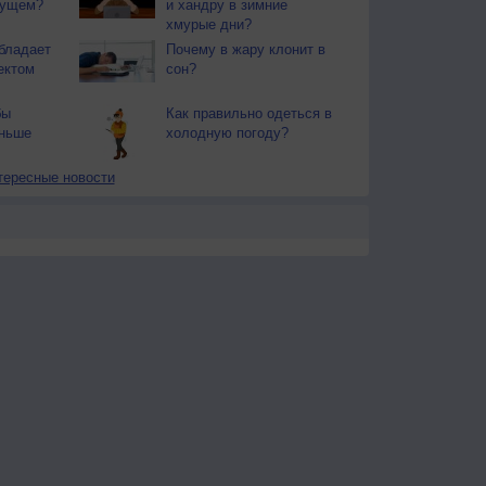
дущем?
и хандру в зимние
хмурые дни?
бладает
Почему в жару клонит в
ектом
сон?
бы
Как правильно одеться в
еньше
холодную погоду?
тересные новости