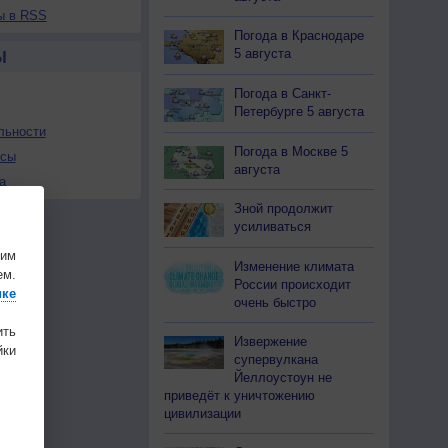
ы в RSS
Погода в Краснодаре
5 августа
Ы
Погода в Санкт-
Петербурге 5 августа
льности
Погода в Москве 5
осы
августа
а
Зной продолжит
усиливаться
шим
Изменение климата
ем.
России происходит
ике
очень быстро
ить
Извержение
ки
супервулкана
Йеллоустоун не
приведёт к уничтожению
цивилизации