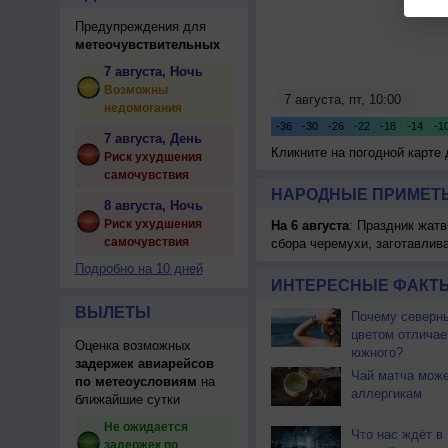
Предупреждения для
метеочувствительных
7 августа, Ночь
Возможны
недомогания
7 августа, День
Кликните на погодной карте
Риск ухудшения
самочувствия
НАРОДНЫЕ ПРИМЕТЫ
8 августа, Ночь
Риск ухудшения
На 6 августа
: Праздник жатв
самочувствия
сбора черемухи, заготавлив
Подробно на 10 дней
ИНТЕРЕСНЫЕ ФАКТЫ
ВЫЛЕТЫ
Почему северны
цветом отличае
Оценка возможных
южного?
задержек авиарейсов
Чай матча може
по метеоусловиям
на
аллергикам
ближайшие сутки
Не ожидается
Что нас ждёт в
задержек по