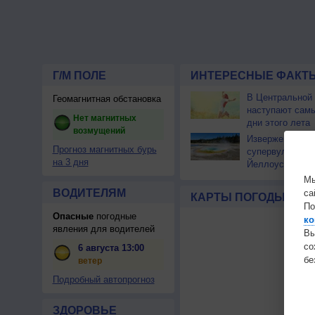
Г/М ПОЛЕ
ИНТЕРЕСНЫЕ ФАКТЫ
В Центральной
Геомагнитная обстановка
наступают сам
Нет магнитных
дни этого лета
возмущений
Извержение
Прогноз магнитных бурь
супервулкана
на 3 дня
Йеллоустоун не
к уничтожению
Мы
цивилизации
ВОДИТЕЛЯМ
са
КАРТЫ ПОГОДЫ
По
Опасные
погодные
ко
явления для водителей
Вы
с
6 августа 13:00
бе
ветер
Подробный автопрогноз
ЗДОРОВЬЕ