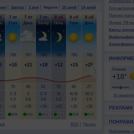
Агропрогноз 
дня
Завтра
3 дня
Неделя
10 дней
14 дней
Для метеочу
Прогноз магн
т
7 пт
7 пт
7 пт
8 сб
8 сб
8 сб
8 сб
9 вс
9
Индекс УФ-из
ь
Утро
День
Вечер
Ночь
Утро
День
Вечер
Ночь
У
Карты погод
Инфографик
Атмосферно
7
768
767
766
766
766
766
765
764
7
ИНФОРМЕ
5
+16
+21
+19
+12
+15
+25
+23
+16
+
76
40
51
76
65
27
34
62
С-З
З
С-З
В
Ю-В
Ю-З
С
В
Ю
Установите
5
1-3
3-6
3-6
1-3
2-5
2-5
3-6
3-6
2
5
+16
+25
+19
+12
+15
+26
+25
+16
+
РЕКЛАМА
ПОНРАВИ
ней
RSS
Печать
Информеры д