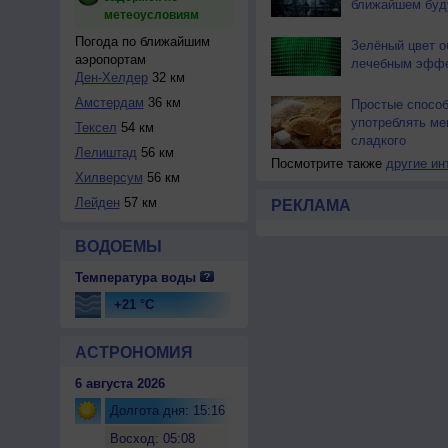
ближайшем бу
метеоусловиям
Погода по ближайшим
Зелёный цвет о
аэропортам
лечебным эфф
Ден-Хелдер
32 км
Амстердам
36 км
Простые спосо
употреблять м
Тексел
54 км
сладкого
Лелиштад
56 км
Посмотрите также
другие ин
Хилверсум
56 км
Лейден
57 км
РЕКЛАМА
ВОДОЕМЫ
Температура воды
+21 °C
АСТРОНОМИЯ
6 августа 2026
Долгота дня: 15:16
Восход: 05:08