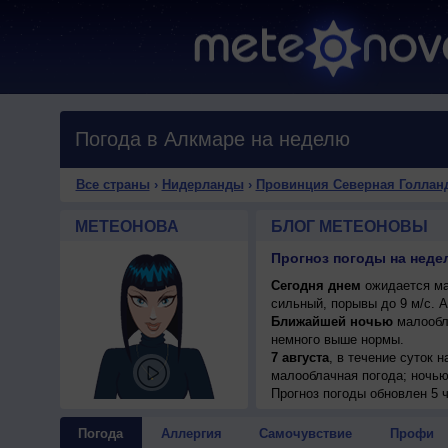
Погода в Алкмаре на неделю
Все страны
›
Нидерланды
›
Провинция Северная Голлан
МЕТЕОНОВА
БЛОГ МЕТЕОНОВЫ
Сегодня днем
ожидается мал
сильный, порывы до 9 м/с. 
Ближайшей ночью
малообла
немного выше нормы.
7 августа
, в течение суток
малооблачная погода; ночью 
умеренный.
Прогноз погоды
обновлен 5 ч
Погода
Аллергия
Самочувствие
Профи