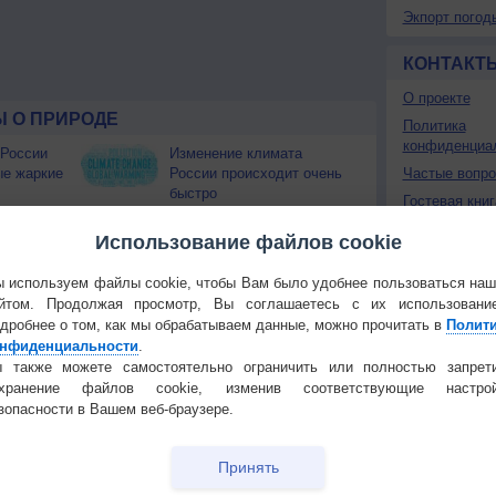
Экпорт погод
КОНТАКТ
О проекте
 О ПРИРОДЕ
Политика
конфиденциа
 России
Изменение климата
ые жаркие
России происходит очень
Частые вопр
быстро
Гостевая книг
Штат Вашингтон охватили
лесные пожары
Использование файлов cookie
 приведёт
 используем файлы cookie, чтобы Вам было удобнее пользоваться на
йтом. Продолжая просмотр, Вы соглашаетесь с их использовани
Температура
Облачность
Осадки
дробнее о том, как мы обрабатываем данные, можно прочитать в
Полит
нфиденциальности
.
 также можете самостоятельно ограничить или полностью запрет
охранение файлов cookie, изменив соответствующие настрой
зопасности в Вашем веб-браузере.
Принять