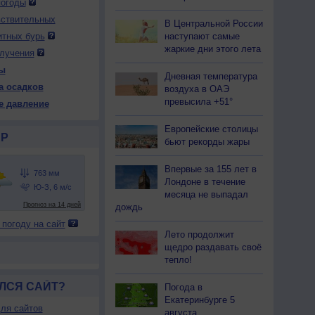
погоды
вствительных
В Центральной России
наступают самые
итных бурь
 вс
9 вс
9 вс
10 пн
10 пн
10 пн
10 пн
11 вт
11 вт
жаркие дни этого лета
лучения
тро
День
Вечер
Ночь
Утро
День
Вечер
Ночь
Утро
ы
Дневная температура
а осадков
воздуха в ОАЭ
превысила +51°
е давление
Европейские столицы
64
763
763
763
764
763
762
762
761
Р
бьют рекорды жары
19
+29
+24
+17
+20
+32
+28
+20
+22
Впервые за 155 лет в
Лондоне в течение
месяца не выпадал
41
20
35
63
45
18
32
64
51
дождь
-В
З
С-З
В
В
В
С
С-В
С-В
 погоду на сайт
-5
3-6
3-6
3-6
2-5
1-3
3-6
3-6
3-6
Лето продолжит
щедро раздавать своё
19
+27
+25
+17
+20
+30
+27
+20
+25
тепло!
ЛСЯ САЙТ?
Погода в
Екатеринбурге 5
ля сайтов
августа