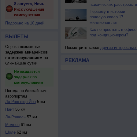
8 августа, Ночь
психических расстройств
Риск ухудшения
Первому в истории
самочувствия
поцелую около 17
миллионов лет
Подробно на 10 дней
Как не простыть в офисе
под кондиционером?
ВЫЛЕТЫ
Оценка возможных
Посмотрите также
другие интересные
задержек авиарейсов
по метеоусловиям
на
РЕКЛАМА
ближайшие сутки
Не ожидается
задержек по
метеоусловиям
Погода по ближайшим
аэропортам
Ла-Рош-сюр-Йон
5 км
Нант
56 км
Ла-Рошель
57 км
Молеон
61 км
Шоле
62 км