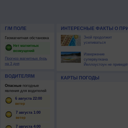
Г/М ПОЛЕ
ИНТЕРЕСНЫЕ ФАКТЫ О ПР
Зной продолжит
Геомагнитная обстановка
усиливаться
Нет магнитных
возмущений
Извержение
Прогноз магнитных бурь
супервулкана
на 3 дня
Йеллоустоун не приведё
к уничтожению
цивилизации
ВОДИТЕЛЯМ
КАРТЫ ПОГОДЫ
Опасные
погодные
явления для водителей
6 августа 22:00
ветер
7 августа 1:00
ветер
7 августа 4:00