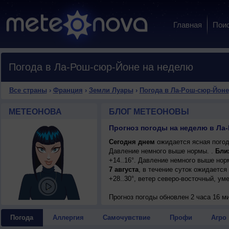
Главная
Пои
Погода в Ла-Рош-сюр-Йоне на неделю
Все страны
›
Франция
›
Земли Луары
›
Погода в Ла-Рош-сюр-Йоне
МЕТЕОНОВА
БЛОГ МЕТЕОНОВЫ
Сегодня днем
ожидается ясная погода
Давление немного выше нормы. .
Бли
+14..16°. Давление немного выше нор
7 августа
, в течение суток ожидается
+28..30°, ветер северо-восточный, ум
Прогноз погоды
обновлен 2 часа 16 м
Погода
Аллергия
Самочувствие
Профи
Агро