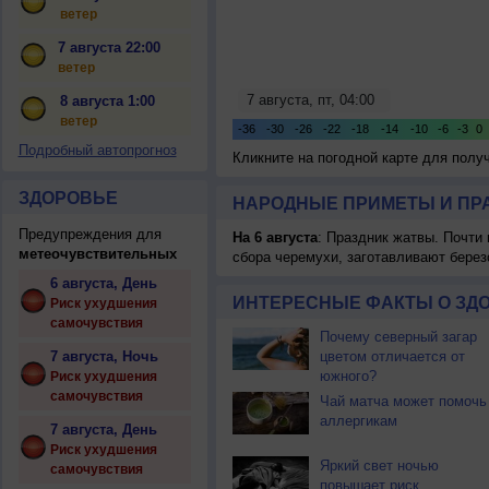
ветер
7 августа 22:00
ветер
8 августа 1:00
ветер
Подробный автопрогноз
Кликните на погодной карте для пол
ЗДОРОВЬЕ
НАРОДНЫЕ ПРИМЕТЫ И ПР
Предупреждения для
На 6 августа
: Праздник жатвы. Почти
метеочувствительных
сбора черемухи, заготавливают берез
6 августа, День
ИНТЕРЕСНЫЕ ФАКТЫ О ЗД
Риск ухудшения
самочувствия
Почему северный загар
7 августа, Ночь
цветом отличается от
южного?
Риск ухудшения
самочувствия
Чай матча может помочь
аллергикам
7 августа, День
Риск ухудшения
Яркий свет ночью
самочувствия
повышает риск