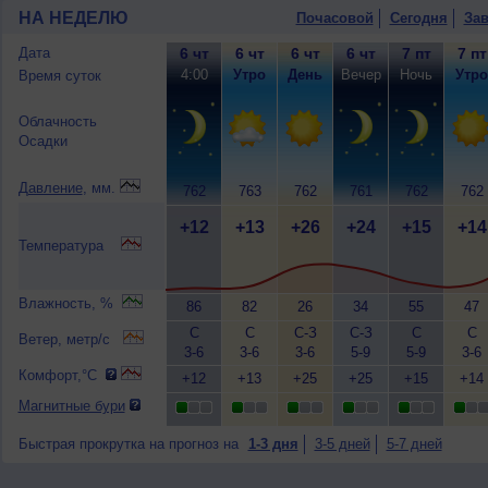
НА НЕДЕЛЮ
Почасовой
Сегодня
Зав
Дата
6 чт
6 чт
6 чт
6 чт
7 пт
7 пт
4:00
Утро
День
Вечер
Ночь
Утро
Время суток
Облачность
Осадки
Давление
, мм.
762
763
762
761
762
762
+12
+13
+26
+24
+15
+14
Температура
Влажность, %
86
82
26
34
55
47
С
С
С-З
С-З
С
С
Ветер, метр/с
3-6
3-6
3-6
5-9
5-9
3-6
Комфорт,°C
+12
+13
+25
+25
+15
+14
Магнитные бури
Быстрая прокрутка на прогноз на
1-3 дня
3-5 дней
5-7 дней