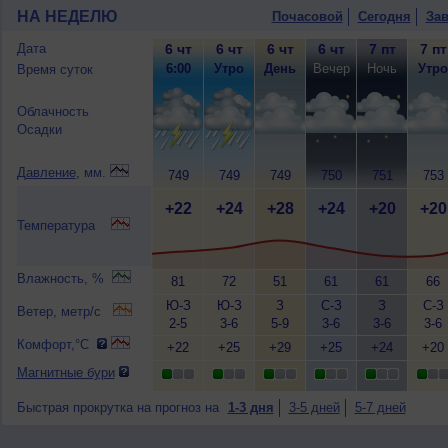
НА НЕДЕЛЮ
Почасовой
Сегодня
Зав
Дата
6 чт
6 чт
6 чт
6 чт
7 пт
7 пт
6:00
Утро
День
Вечер
Ночь
Утро
Время суток
Облачность
Осадки
Давление
, мм.
749
749
749
750
751
753
+22
+24
+28
+24
+20
+20
Температура
Влажность, %
81
72
51
61
61
66
Ю-З
Ю-З
З
С-З
З
С-З
Ветер, метр/с
2-5
3-6
5-9
3-6
3-6
3-6
Комфорт,°C
+22
+25
+29
+25
+24
+20
Магнитные бури
Быстрая прокрутка на прогноз на
1-3 дня
3-5 дней
5-7 дней