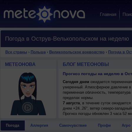
Главная
Пои
Погода в Острув-Велькопольском на неделю
Все страны
›
Польша
›
Великопольское воеводство
›
Погода в Ос
МЕТЕОНОВА
БЛОГ МЕТЕОНОВЫ
Сегодня днем
ожидается переменная о
умеренный. Атмосферное давление в 
переменная облачность, температура 
пределах нормы.
7 августа
, в течение суток ожидается
днем +24..26°, ветер северо-западный
Прогноз погоды
обновлен 3 часа 52 м
Погода
Аллергия
Самочувствие
Профи
Агро