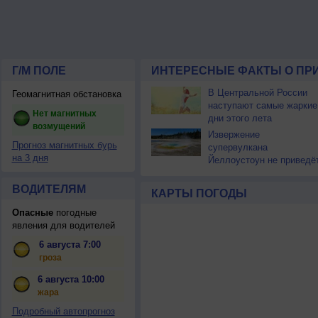
Г/М ПОЛЕ
ИНТЕРЕСНЫЕ ФАКТЫ О ПР
В Центральной России
Геомагнитная обстановка
наступают самые жаркие
Нет магнитных
дни этого лета
возмущений
Извержение
Прогноз магнитных бурь
супервулкана
на 3 дня
Йеллоустоун не приведё
к уничтожению
цивилизации
ВОДИТЕЛЯМ
КАРТЫ ПОГОДЫ
Опасные
погодные
явления для водителей
6 августа 7:00
гроза
6 августа 10:00
жара
Подробный автопрогноз