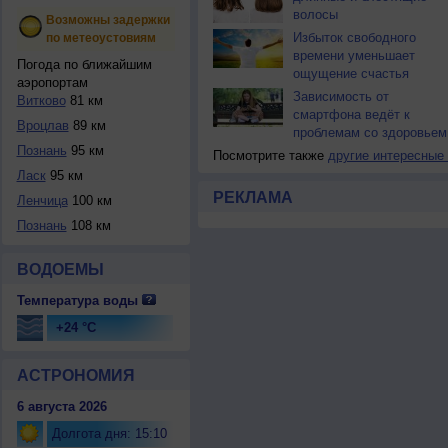
волосы
Возможны задержки
Избыток свободного
по метеоустовиям
времени уменьшает
Погода по ближайшим
ощущение счастья
аэропортам
Зависимость от
Витково
81 км
смартфона ведёт к
Вроцлав
89 км
проблемам со здоровьем
Познань
95 км
Посмотрите также
другие интересные
Ласк
95 км
РЕКЛАМА
Ленчица
100 км
Познань
108 км
ВОДОЕМЫ
Температура воды
+24 °C
АСТРОНОМИЯ
6 августа 2026
Долгота дня: 15:10