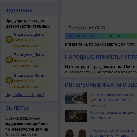
ЗДОРОВЬЕ
Предупреждения для
метеочувствительных
6 августа, День
Возможны
Кликните на погодной карте для пол
недомогания
7 августа, День
НАРОДНЫЕ ПРИМЕТЫ И ПР
Возможны
недомогания
На 6 августа
: Праздник жатвы. Почти
сбора черемухи, заготавливают берез
8 августа, Ночь
Возможны
ИНТЕРЕСНЫЕ ФАКТЫ О ЗД
недомогания
Почему северный загар
Подробно на 10 дней
цветом отличается от
южного?
ВЫЛЕТЫ
Чай матча может помочь
аллергикам
Оценка возможных
задержек авиарейсов
по метеоусловиям
на
7 советов как отрастить
ближайшие сутки
длинные и блестящие