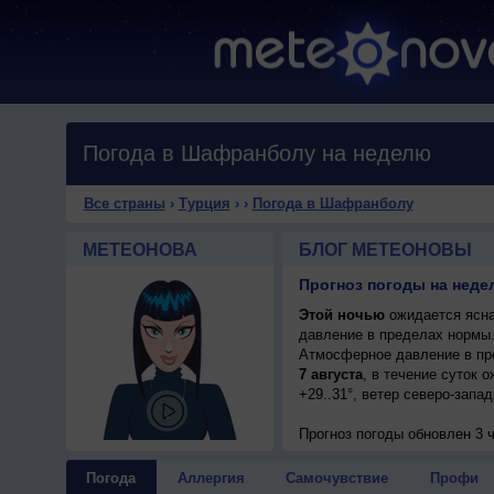
Погода в Шафранболу на неделю
Все страны
›
Турция
›
›
Погода в Шафранболу
МЕТЕОНОВА
БЛОГ МЕТЕОНОВЫ
Прогноз погоды на неде
Этой ночью
ожидается ясна
давление в пределах нормы
Атмосферное давление в пр
7 августа
, в течение суток 
+29..31°, ветер северо-запа
Прогноз погоды
обновлен 3 ч
Погода
Аллергия
Самочувствие
Профи