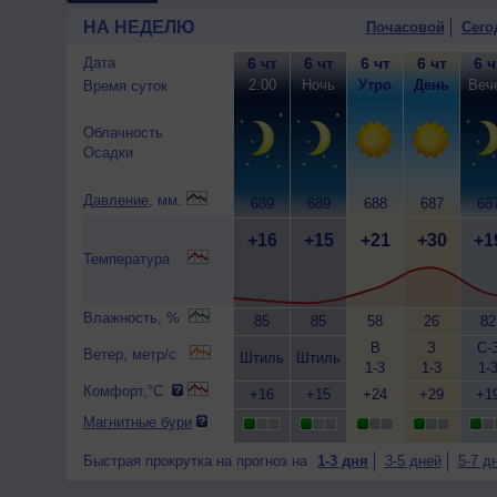
НА НЕДЕЛЮ
Почасовой
Сего
Дата
6 чт
6 чт
6 чт
6 чт
6 ч
2:00
Ночь
Утро
День
Веч
Время суток
Облачность
Осадки
Давление
, мм.
689
689
688
687
68
+16
+15
+21
+30
+1
Температура
Влажность, %
85
85
58
26
82
В
З
С-
Ветер, метр/с
Штиль
Штиль
1-3
1-3
1-
Комфорт,°C
+16
+15
+24
+29
+1
Магнитные бури
Быстрая прокрутка на прогноз на
1-3 дня
3-5 дней
5-7 д