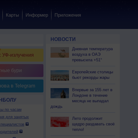
Карты
Информер
Приложения
НОВОСТИ
Дневная температура
воздуха в ОАЭ
 УФ-излучения
превысила +51°
тные бури
Европейские столицы
бьют рекорды жары
ова в Telegram
Впервые за 155 лет в
Лондоне в течение
НБОЛУ
месяца не выпадал
дождь
ды по часам
дня для занятых
Лето продолжит
щедро раздавать своё
специалистов
тепло!
водителей