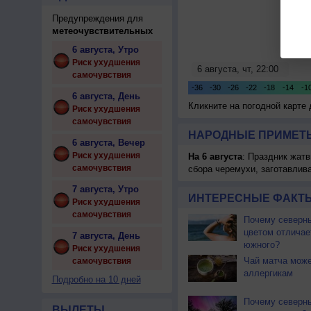
Предупреждения для
метеочувствительных
6 августа, Утро
Риск ухудшения
самочувствия
6 августа, День
Кликните на погодной карте
Риск ухудшения
самочувствия
НАРОДНЫЕ ПРИМЕТЫ
6 августа, Вечер
Риск ухудшения
На 6 августа
: Праздник жатв
самочувствия
сбора черемухи, заготавлив
7 августа, Утро
ИНТЕРЕСНЫЕ ФАКТЫ
Риск ухудшения
самочувствия
Почему северны
цветом отличае
7 августа, День
южного?
Риск ухудшения
Чай матча може
самочувствия
аллергикам
Подробно на 10 дней
Почему северн
ВЫЛЕТЫ