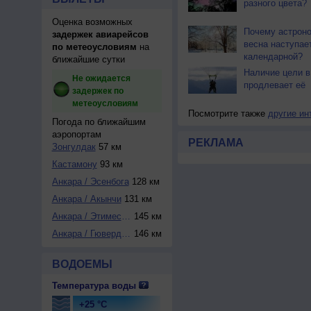
разного цвета?
Оценка возможных
Почему астрон
задержек авиарейсов
весна наступае
по метеоусловиям
на
календарной?
ближайшие сутки
Наличие цели в
Не ожидается
продлевает её
задержек по
метеоусловиям
Посмотрите также
другие ин
Погода по ближайшим
аэропортам
РЕКЛАМА
Зонгулдак
57 км
Кастамону
93 км
Анкара / Эсенбога
128 км
Анкара / Акынчи
131 км
Анкара / Этимесгу...
145 км
Анкара / Гюверджи...
146 км
ВОДОЕМЫ
Температура воды
+25 °C