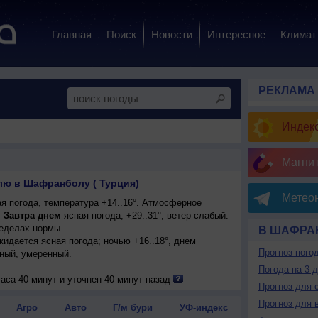
Главная
Поиск
Новости
Интересное
Климат
РЕКЛАМА
Индекс
Магни
лю в Шафранболу ( Турция)
Метеон
я погода, температура +14..16°. Атмосферное
.
Завтра днем
ясная погода, +29..31°, ветер слабый.
еделах нормы. .
В ШАФРА
ожидается ясная погода; ночью +16..18°, днем
Прогноз пого
дный, умеренный.
Погода на 3 
аса 40 минут и уточнен 40 минут назад
Прогноз для 
Прогноз для 
Агро
Авто
Г/м бури
УФ-индекс