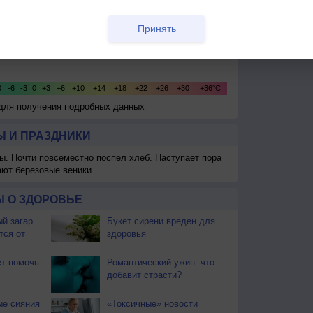
Принять
 для получения подробных данных
 И ПРАЗДНИКИ
ы. Почти повсеместно поспел хлеб. Наступает пора
ают березовые веники.
 О ЗДОРОВЬЕ
й загар
Букет сирени вреден для
тся от
здоровья
т помочь
Романтический ужин: что
добавит страсти?
ые сияния
«Токсичные» новости