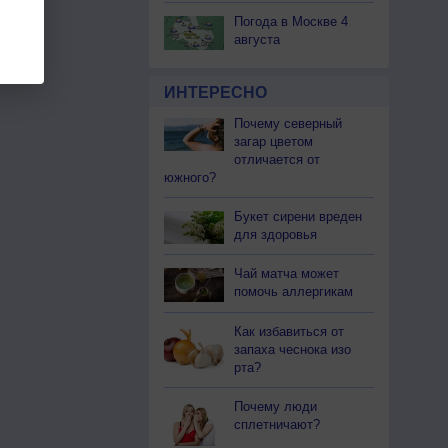
Погода в Москве 4
августа
ИНТЕРЕСНО
Почему северный
загар цветом
отличается от
южного?
Букет сирени вреден
для здоровья
Чай матча может
помочь аллергикам
Как избавиться от
запаха чеснока изо
рта?
Почему люди
сплетничают?