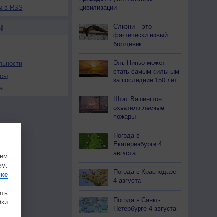
цивилизации
ы в RSS
Слизни – это
Ы
фактически новый
борщевик
Эль-Ниньо может
льности
стать самым сильным
осы
за последние 150 лет
а
Штат Вашингтон
охватили лесные
пожары
Погода в
Екатеринбурге 4
августа
шим
ем.
Погода в Краснодаре
ике
4 августа
ить
Погода в Санкт-
ки
Петербурге 4 августа