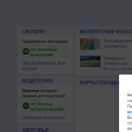
Г/М ПОЛЕ
ИНТЕРЕСНЫЕ ФАКТЫ
Зной продолжи
Геомагнитная обстановка
усиливаться
Нет магнитных
возмущений
Извержение
Прогноз магнитных бурь
супервулкана
на 3 дня
Йеллоустоун не
к уничтожению
цивилизации
ВОДИТЕЛЯМ
КАРТЫ ПОГОДЫ
Опасные
погодные
Мы
явления для водителей
са
нет опасных
По
погодных явлений
ко
Подробный автопрогноз
Вы
с
бе
ЗДОРОВЬЕ