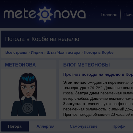
Главная
Пои
Погода в Корбе на неделю
Все страны
›
Индия
›
Штат Чхаттисгарх
›
Погода в Корбе
МЕТЕОНОВА
БЛОГ МЕТЕОНОВЫ
Прогноз погоды на неделю в Кор
Этой ночью
ожидается переменная об
температура +24..26°. Давление немн
гроза.
Завтра днем
переменная облачн
ветер слабый. Давление немного ниже
8 августа
, в течение суток на фоне 
переменная облачность, сильный дожд
ветер слабый.
Прогноз погоды
обновлен 23 часа 59 м
Погода
Аллергия
Самочувствие
Профи