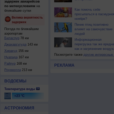
задержек авиарейсов
по метеоусловиям
на
Как помочь себе
ближайшие сутки
просыпаться в пасмурно
Велика вероятность
ноябре?
задержек
Пение птиц позитивно
Погода по ближайшим
влияет на самочувствие
аэропортам
людей
Биласпур
78 км
Информационная
перегрузка так же вредна
Джахарсугуда
143 км
как и загрязнение воздух
Хиракуд
156 км
Посмотрите также
другие интересные
Нуапада
167 км
Райпур
168 км
РЕКЛАМА
Роуркелла
213 км
ВОДОЕМЫ
Температура воды
+23 °C
АСТРОНОМИЯ