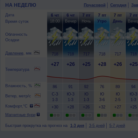
НА НЕДЕЛЮ
Почасовой
Сегодня
Зав
Дата
6 чт
6 чт
7 пт
7 пт
7 пт
7 пт
18:00
Вечер
Ночь
Утро
День
Вече
Время суток
Облачность
Осадки
Давление
, мм.
718
718
717
718
717
718
+27
+26
+25
+28
+26
+25
Температура
Влажность, %
86
91
92
76
89
94
С-З
Ю-З
Ю
Ю
Ю
Ю-З
Ветер, метр/с
1-3
1-3
1-3
3-6
2-5
1-3
Комфорт,°C
+30
+28
+26
+32
+27
+25
Магнитные бури
Быстрая прокрутка на прогноз на
1-3 дня
3-5 дней
5-7 дней