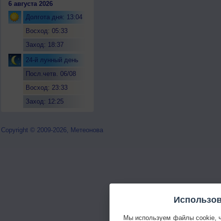
6 августа 2026
Долгота дня: 13:04
Восход: 05:33
Заход: 18:37
24-й лунный день
Посл.четв. 06/08
Восход: 23:33
Заход: 12:25
Copyright © 2009-2026, Метеонова
Использов
Мы используем файлы cookie, 