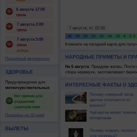
жара
6 августа 17:00
гроза
7 августа 2:00
гроза
7 августа 5:00
Кликните на погодной карте для пол
гроза
дождь
НАРОДНЫЕ ПРИМЕТЫ И ПР
Подробный автопрогноз
На 6 августа
: Праздник жатвы. Почти
ЗДОРОВЬЕ
сбора черемухи, заготавливают берез
Предупреждения для
ИНТЕРЕСНЫЕ ФАКТЫ О ЗД
метеочувствительных
Почему северный загар
Нет причин для
цветом отличается от
ухудшения
южного?
самочувствия
Чай матча может помочь
Подробно на 10 дней
аллергикам
ВЫЛЕТЫ
Почему плакать полезно
для здоровья?