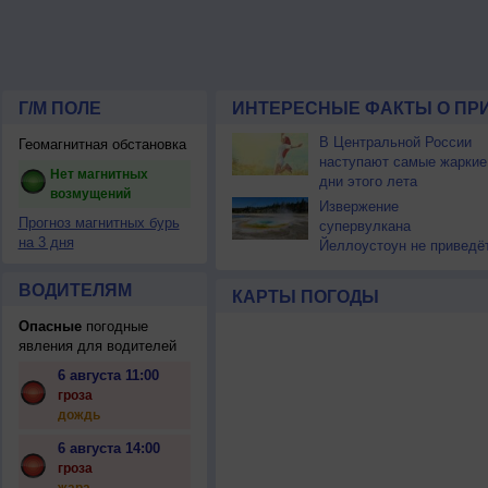
Г/М ПОЛЕ
ИНТЕРЕСНЫЕ ФАКТЫ О ПР
В Центральной России
Геомагнитная обстановка
наступают самые жаркие
Нет магнитных
дни этого лета
возмущений
Извержение
Прогноз магнитных бурь
супервулкана
на 3 дня
Йеллоустоун не приведё
к уничтожению
цивилизации
ВОДИТЕЛЯМ
КАРТЫ ПОГОДЫ
Опасные
погодные
явления для водителей
6 августа 11:00
гроза
дождь
6 августа 14:00
гроза