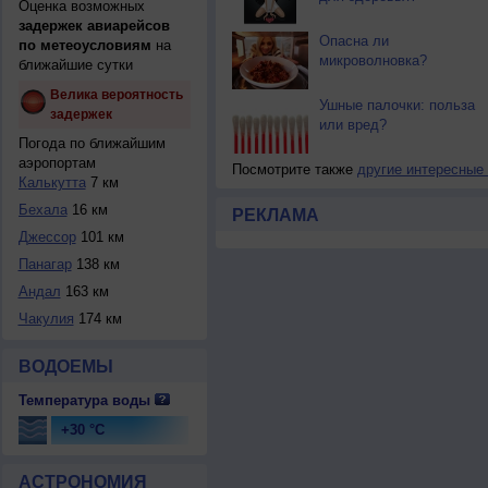
Оценка возможных
задержек авиарейсов
Опасна ли
по метеоусловиям
на
микроволновка?
ближайшие сутки
Велика вероятность
Ушные палочки: польза
задержек
или вред?
Погода по ближайшим
аэропортам
Посмотрите также
другие интересные
Калькутта
7 км
Бехала
16 км
РЕКЛАМА
Джессор
101 км
Панагар
138 км
Андал
163 км
Чакулия
174 км
ВОДОЕМЫ
Температура воды
+30 °C
АСТРОНОМИЯ