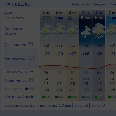
НА НЕДЕЛЮ
Почасовой
Сегодня
Зав
Дата
6 чт
6 чт
6 чт
6 чт
7 пт
7 пт
10:00
Утро
День
Вечер
Ночь
Утро
Время суток
Облачность
Осадки
Давление
, мм.
752
751
750
751
750
750
+29
+29
+27
+26
+26
+31
Температура
Влажность, %
79
81
88
90
89
69
Ю-В
Ю
Ю
Ю-В
В
Ю-В
Ветер, метр/с
2-5
2-5
2-5
2-5
2-5
3-6
Комфорт,°C
+34
+34
+30
+29
+28
+38
Магнитные бури
Быстрая прокрутка на прогноз на
1-3 дня
3-5 дней
5-7 дней