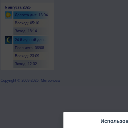
6 августа 2026
Долгота дня: 13:04
Восход: 05:10
Заход: 18:14
24-й лунный день
Посл.четв. 06/08
Восход: 23:09
Заход: 12:02
Copyright © 2009-2026, Метеонова
Использов