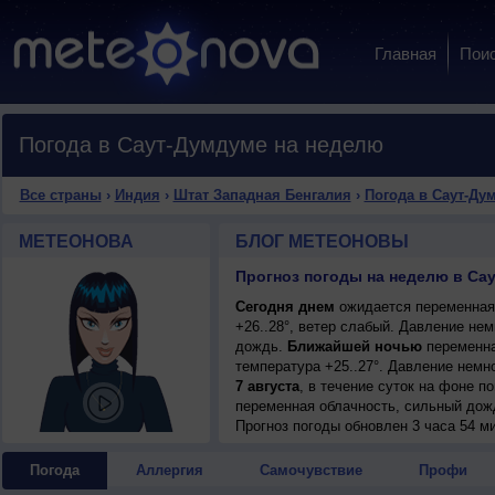
Главная
Пои
Погода в Саут-Думдуме на неделю
Все страны
›
Индия
›
Штат Западная Бенгалия
›
Погода в Саут-Ду
МЕТЕОНОВА
БЛОГ МЕТЕОНОВЫ
Сегодня днем
ожидается переменная 
+26..28°, ветер слабый. Давление не
дождь.
Ближайшей ночью
переменна
температура +25..27°. Давление немн
7 августа
, в течение суток на фоне 
переменная облачность, сильный дожд
+28..30°, ветер юго-восточный, умере
Прогноз погоды
обновлен 3 часа 54 м
Погода
Аллергия
Самочувствие
Профи