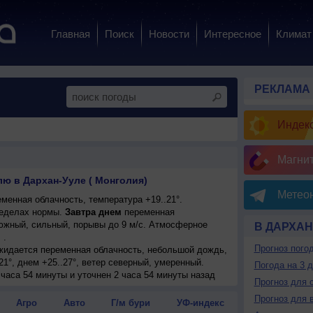
Главная
Поиск
Новости
Интересное
Климат
РЕКЛАМА
Индекс
Магни
лю в Дархан-Ууле ( Монголия)
Метеон
менная облачность, температура +19..21°.
еделах нормы.
Завтра днем
переменная
р южный, сильный, порывы до 9 м/с. Атмосферное
В ДАРХАН
 .
Прогноз пого
ожидается переменная облачность, небольшой дождь,
21°, днем +25..27°, ветер северный, умеренный.
Погода на 3 
 часа 54 минуты и уточнен 2 часа 54 минуты назад
Прогноз для 
Прогноз для 
Агро
Авто
Г/м бури
УФ-индекс