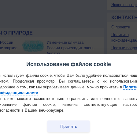
Экпорт погод
КОНТАКТ
О проекте
 О ПРИРОДЕ
Политика
конфиденциа
 России
Изменение климата
ые жаркие
России происходит очень
Частые вопр
быстро
Гостевая книг
Штат Вашингтон охватили
Использование файлов cookie
лесные пожары
 приведёт
 используем файлы cookie, чтобы Вам было удобнее пользоваться на
йтом. Продолжая просмотр, Вы соглашаетесь с их использовани
Температура
Облачность
Осадки
дробнее о том, как мы обрабатываем данные, можно прочитать в
Полит
нфиденциальности
.
 также можете самостоятельно ограничить или полностью запрет
охранение файлов cookie, изменив соответствующие настрой
зопасности в Вашем веб-браузере.
Принять