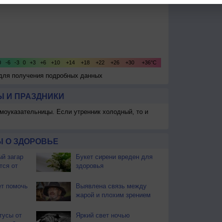
 для получения подробных данных
 И ПРАЗДНИКИ
моуказательницы. Если утренник холодный, то и
 О ЗДОРОВЬЕ
й загар
Букет сирени вреден для
тся от
здоровья
т помочь
Выявлена связь между
жарой и плохим зрением
тусы от
Яркий свет ночью