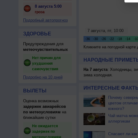
8 августа 5:00
гроза
Подробный автопрогноз
ЗДОРОВЬЕ
Предупреждения для
Кликните на погодной карте
метеочувствительных
Нет причин для
НАРОДНЫЕ ПРИМЕТЫ
ухудшения
самочувствия
На 7 августа
: Холодницы, зи
зима холодная.
Подробно на 10 дней
ИНТЕРЕСНЫЕ ФАКТЫ
ВЫЛЕТЫ
Почему северны
Оценка возможных
цветом отличае
задержек авиарейсов
южного?
по метеоусловиям
на
Чай матча може
ближайшие сутки
аллергикам
Не ожидается
задержек по
Спасают ли как
метеоусловиям