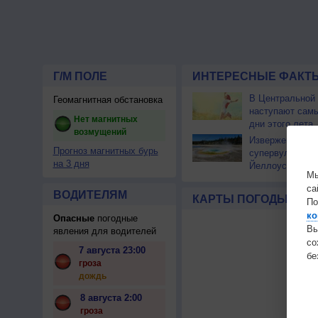
Г/М ПОЛЕ
ИНТЕРЕСНЫЕ ФАКТЫ
В Центральной
Геомагнитная обстановка
наступают сам
Нет магнитных
дни этого лета
возмущений
Извержение
Прогноз магнитных бурь
супервулкана
на 3 дня
Йеллоустоун не
Мы
к уничтожению
са
цивилизации
ВОДИТЕЛЯМ
КАРТЫ ПОГОДЫ
По
ко
Опасные
погодные
Вы
явления для водителей
с
7 августа 23:00
бе
гроза
дождь
8 августа 2:00
гроза