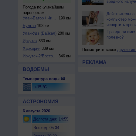
вредного излуч
Погода по ближайшим
аэропортам
Действительно 
Улан-Батор / Чинг...
190 км
компьютер мож
испортить зрен
Булган
193 км
Правда ли смея
Улан-Удэ (Байкал)
280 км
полезно?
Иркутск
330 км
Хархорин
339 км
Посмотрите также
другие ин
Иркутск-2/Восточн...
346 км
РЕКЛАМА
ВОДОЕМЫ
Температура воды
+15 °C
АСТРОНОМИЯ
6 августа 2026
Долгота дня: 14:55
Восход: 05:34