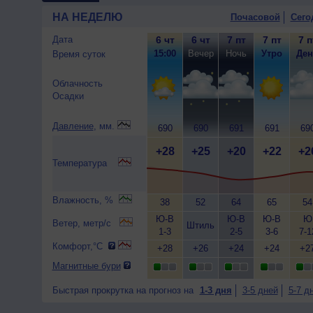
НА НЕДЕЛЮ
Почасовой
Сего
Дата
6 чт
6 чт
7 пт
7 пт
7 п
15:00
Вечер
Ночь
Утро
Ден
Время суток
Облачность
Осадки
Давление
, мм.
690
690
691
691
69
+28
+25
+20
+22
+2
Температура
Влажность, %
38
52
64
65
54
Ю-В
Ю-В
Ю-В
Ю
Ветер, метр/с
Штиль
1-3
2-5
3-6
7-1
Комфорт,°C
+28
+26
+24
+24
+2
Магнитные бури
Быстрая прокрутка на прогноз на
1-3 дня
3-5 дней
5-7 д