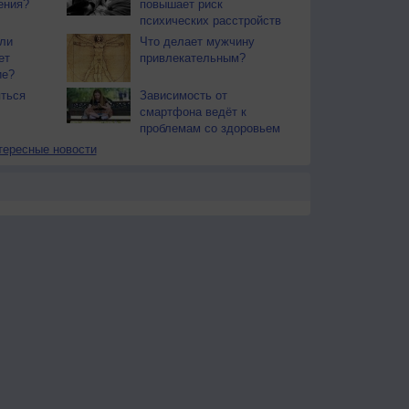
ения?
повышает риск
психических расстройств
ли
Что делает мужчину
ет
привлекательным?
ие?
ться
Зависимость от
смартфона ведёт к
проблемам со здоровьем
тересные новости