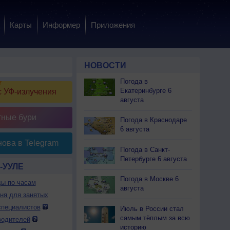
Карты
Информер
Приложения
НОВОСТИ
Погода в
Екатеринбурге 6
 УФ-излучения
августа
тные бури
Погода в Краснодаре
6 августа
ова в Telegram
Погода в Санкт-
Петербурге 6 августа
-УУЛЕ
Погода в Москве 6
ды по часам
августа
дня для занятых
специалистов
Июль в России стал
самым тёплым за всю
водителей
историю