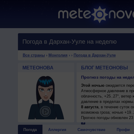
Погода в Дархан-Ууле на неделю
Все страны
›
Монголия
›
›
Погода в Дархан-Ууле
МЕТЕОНОВА
БЛОГ МЕТЕОНОВЫ
Прогноз погоды на неде
Этой ночью
ожидается пере
Атмосферное давление в пр
облачность, +25..27°, вете
давление в пределах нормы.
8 августа
, в течение суток 
возможна гроза; ночью +19..
Прогноз погоды
обновлен 23
Погода
Аллергия
Самочувствие
Профи