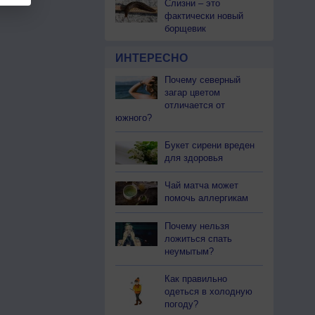
Слизни – это
фактически новый
борщевик
ИНТЕРЕСНО
Почему северный
загар цветом
отличается от
южного?
Букет сирени вреден
для здоровья
Чай матча может
помочь аллергикам
Почему нельзя
ложиться спать
неумытым?
Как правильно
одеться в холодную
погоду?