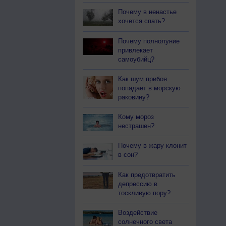
Почему в ненастье
хочется спать?
Почему полнолуние
привлекает
самоубийц?
Как шум прибоя
попадает в морскую
раковину?
Кому мороз
нестрашен?
Почему в жару клонит
в сон?
Как предотвратить
депрессию в
тоскливую пору?
Воздействие
солнечного света