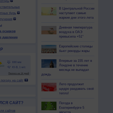
погоды
вствительных
В Центральной России
наступают самые
итных бурь
 вс
10 пн
10 пн
10 пн
10 пн
11 вт
11 вт
11 вт
11 вт
жаркие дни этого лета
лучения
чер
Ночь
Утро
День
Вечер
Ночь
Утро
День
Вечер
ы
Дневная температура
а осадков
воздуха в ОАЭ
превысила +51°
е давление
Европейские столицы
82
685
686
687
688
689
691
692
692
Р
бьют рекорды жары
19
+12
+12
+11
+12
+11
+14
+17
+17
Впервые за 155 лет в
Лондоне в течение
месяца не выпадал
86
91
92
93
88
85
74
64
64
дождь
С
С-З
С-З
С-З
Ю
Ю-З
З
С-З
С-З
 погоду на сайт
-9
7-12
5-9
7-12
1-3
1-3
1-3
3-6
2-5
Лето продолжит
щедро раздавать своё
19
+12
+12
+11
+12
+11
+14
+17
+17
тепло!
ЛСЯ САЙТ?
Погода в
Екатеринбурге 5
ля сайтов
августа