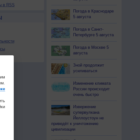
ы в RSS
Погода в Краснодаре
5 августа
Ы
Погода в Санкт-
Петербурге 5 августа
льности
Погода в Москве 5
осы
августа
а
Зной продолжит
усиливаться
шим
ем.
Изменение климата
России происходит
ике
очень быстро
ить
Извержение
ки
супервулкана
Йеллоустоун не
приведёт к уничтожению
цивилизации