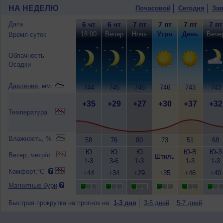
НА НЕДЕЛЮ
Почасовой
Сегодня
Зав
Дата
6 чт
6 чт
7 пт
7 пт
7 пт
7 пт
18:00
Вечер
Ночь
Утро
День
Вече
Время суток
Облачность
Осадки
Давление
, мм.
744
745
746
746
743
743
+35
+29
+27
+30
+37
+32
Температура
Влажность, %
58
76
80
73
51
68
Ю
Ю
Ю
Ю-В
Ю-З
Ветер, метр/с
Штиль
1-3
3-6
1-3
1-3
1-3
Комфорт,°C
+44
+34
+29
+35
+46
+40
Магнитные бури
Быстрая прокрутка на прогноз на
1-3 дня
3-5 дней
5-7 дней