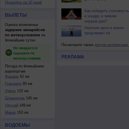
Подробно на 10 дней
Как победить сонливость
ВЫЛЕТЫ
и хандру в зимние
хмурые дни?
Оценка возможных
Наличие цели в жизни
задержек авиарейсов
продлевает её
по метеоусловиям
на
ближайшие сутки
Посмотрите также
другие интересные
Не ожидается
задержек по
РЕКЛАМА
метеоусловиям
Погода по ближайшим
аэропортам
Фошань
62 км
Гуанджоу
93 км
Учжоу
132 км
Шэньчжэнь
145 км
Чжухай
149 км
Макао
153 км
ВОДОЕМЫ