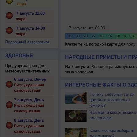
жара
7 августа 11:00
жара
7 августа 14:00
жара
Подробный автопрогноз
Кликните на погодной карте для пол
ЗДОРОВЬЕ
НАРОДНЫЕ ПРИМЕТЫ И ПР
Предупреждения для
На 7 августа
: Холодницы, зимоуказат
метеочувствительных
зима холодная.
6 августа, Вечер
ИНТЕРЕСНЫЕ ФАКТЫ О ЗД
Риск ухудшения
самочувствия
Почему северный загар
7 августа, День
цветом отличается от
южного?
Риск ухудшения
самочувствия
Чай матча может помочь
аллергикам
8 августа, День
Риск ухудшения
Какие месяцы выбирать
самочувствия
для отпуска?