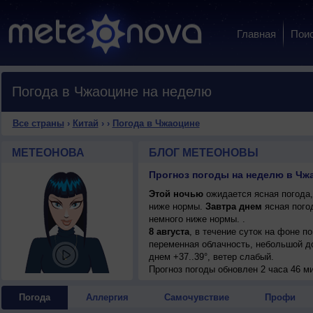
Главная
Пои
Погода в Чжаоцине на неделю
Все страны
›
Китай
›
›
Погода в Чжаоцине
МЕТЕОНОВА
БЛОГ МЕТЕОНОВЫ
Прогноз погоды на неделю в Чжа
Этой ночью
ожидается ясная погода,
ниже нормы.
Завтра днем
ясная погод
немного ниже нормы. .
8 августа
, в течение суток на фоне 
переменная облачность, небольшой до
днем +37..39°, ветер слабый.
Прогноз погоды
обновлен 2 часа 46 м
Погода
Аллергия
Самочувствие
Профи