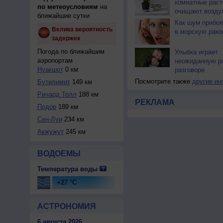
комнатные раст
по метеоусловиям
на
очищают возду
ближайшие сутки
Как шум прибоя
Велика вероятность
в морскую рако
задержек
Погода по ближайшим
Улыбка играет
аэропортам
неожиданную р
Нуакшот
0 км
разговоре
Посмотрите также
другие ин
Бутилимит
149 км
Ричард Толл
188 км
РЕКЛАМА
Подор
189 км
Сен-Луи
234 км
Акжужут
245 км
ВОДОЕМЫ
Температура воды
+27 °C
АСТРОНОМИЯ
6 августа 2026