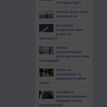
тоскливую пору?
Наличие цели в жизни
продлевает её
Как запуски
космических ракет
влияют на
атмосферу?
Почему
астрономическая
весна наступает позже
календарной?
Опасно ли
разговаривать по
смартфону во время
грозы?
Способность
животных завидовать
оказалась сильно
преувеличенной