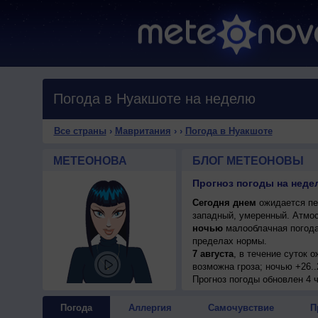
Погода в Нуакшоте на неделю
Все страны
›
Мавритания
›
›
Погода в Нуакшоте
МЕТЕОНОВА
БЛОГ МЕТЕОНОВЫ
Прогноз погоды на неде
Сегодня днем
ожидается пер
западный, умеренный. Атмос
ночью
малооблачная погода
пределах нормы.
7 августа
, в течение суток 
возможна гроза; ночью +26..
Прогноз погоды
обновлен 4 ч
Погода
Аллергия
Самочувствие
П