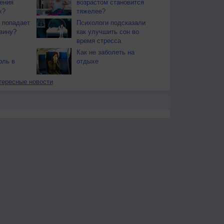
ения
возрастом становится
х?
тяжелее?
 попадает
Психологи подсказали
вину?
как улучшить сон во
время стресса
Как не заболеть на
оль в
отдыхе
тересные новости