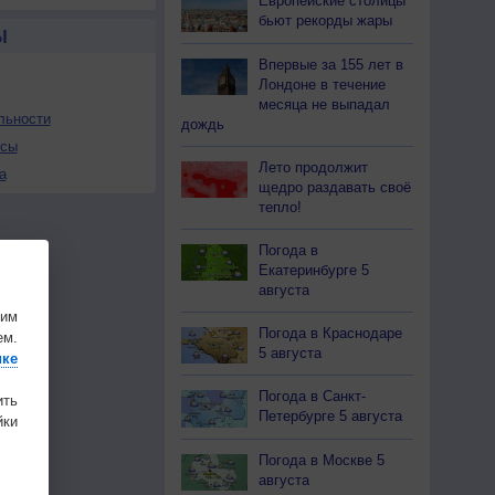
Европейские столицы
бьют рекорды жары
Ы
Впервые за 155 лет в
Лондоне в течение
месяца не выпадал
льности
дождь
осы
Лето продолжит
а
щедро раздавать своё
тепло!
Погода в
Екатеринбурге 5
августа
шим
Погода в Краснодаре
ем.
5 августа
ике
Погода в Санкт-
ить
Петербурге 5 августа
ки
Погода в Москве 5
августа