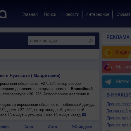
Главная
Поиск
Новости
Интересное
Климат
РЕКЛАМА
Индекс
Магни
лю в Нуакшоте ( Мавритания)
Метеон
еменная облачность, +27..29°, ветер северо-
ферное давление в пределах нормы. .
Ближайшей
, температура +26..28°. Атмосферное давление в
В НУАКШ
Прогноз пого
ожидается переменная облачность, небольшой дождь,
28°, днем +27..29°, ветер западный, умеренный.
Погода на 3 
аса 16 минут и уточнен 1 час 16 минут назад
Прогноз для 
Прогноз для 
рофи
Агро
Авто
УФ-индекс