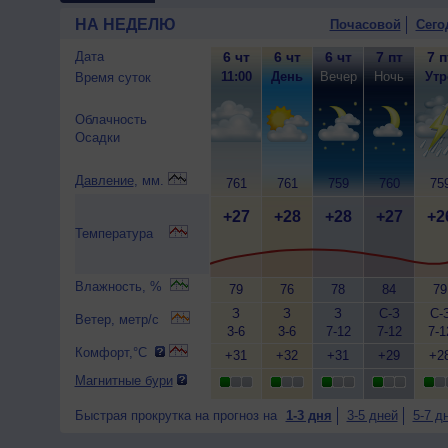
НА НЕДЕЛЮ
Почасовой
Сего
Дата
6 чт
6 чт
6 чт
7 пт
7 п
11:00
День
Вечер
Ночь
Утр
Время суток
Облачность
Осадки
Давление
, мм.
761
761
759
760
75
+27
+28
+28
+27
+2
Температура
Влажность, %
79
76
78
84
79
З
З
З
С-З
С-
Ветер, метр/с
3-6
3-6
7-12
7-12
7-1
Комфорт,°C
+31
+32
+31
+29
+2
Магнитные бури
Быстрая прокрутка на прогноз на
1-3 дня
3-5 дней
5-7 д