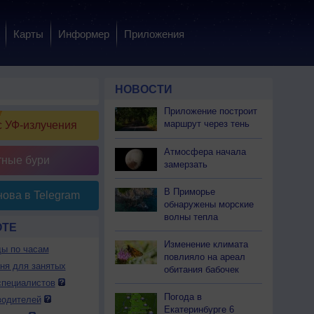
Карты
Информер
Приложения
НОВОСТИ
Приложение построит
маршрут через тень
 УФ-излучения
Атмосфера начала
тные бури
замерзать
В Приморье
ова в Telegram
обнаружены морские
волны тепла
ОТЕ
Изменение климата
ды по часам
повлияло на ареал
дня для занятых
обитания бабочек
специалистов
Погода в
водителей
Екатеринбурге 6