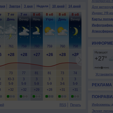
Агропрогноз 
дня
Завтра
3 дня
Неделя
10 дней
14 дней
Для метеочу
Индекс УФ-из
т
7 пт
7 пт
8 сб
8 сб
8 сб
8 сб
9 вс
9 вс
9
Карты погод
о
День
Вечер
Ночь
Утро
День
Вечер
Ночь
Утро
Д
Инфографик
Атмосферно
ИНФОРМЕ
9
761
759
760
759
760
758
759
758
7
6
+28
+28
+27
+26
+28
+28
+27
+26
+
73
77
81
81
73
74
80
84
Установите
З
Ю-З
З
З
З
З
З
З
Ю-З
Ю
2
5-9
5-9
5-9
5-9
3-6
5-9
5-9
5-9
5
РЕКЛАМА
8
+32
+32
+29
+28
+31
+31
+29
+29
+
ПОНРАВИ
Информеры д
ней
RSS
Печать
Экпорт погод