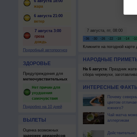
6 августа 18:00
жара
6 августа 21:00
ветер
7 августа 3:00
гроза
дождь
Кликните на погодной карте
Подробный автопрогноз
НАРОДНЫЕ ПРИМЕТЫ
ЗДОРОВЬЕ
На 6 августа
: Праздник жатв
Предупреждения для
сбора черемухи, заготавлив
метеочувствительных
ИНТЕРЕСНЫЕ ФАКТЫ
Нет причин для
ухудшения
Почему северны
самочувствия
цветом отличае
Подробно на 10 дней
южного?
Чай матча може
ВЫЛЕТЫ
аллергикам
Оценка возможных
Действительно 
задержек авиарейсов