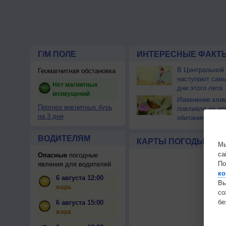
Г/М ПОЛЕ
ИНТЕРЕСНЫЕ ФАКТЫ
В Центральной
Геомагнитная обстановка
наступают сам
Нет магнитных
дни этого лета
возмущений
Изменение кли
Прогноз магнитных бурь
повлияло на ар
на 3 дня
обитания бабоч
ВОДИТЕЛЯМ
КАРТЫ ПОГОДЫ
Мы
са
Опасные
погодные
По
явления для водителей
ко
6 августа 12:00
Вы
жара
с
бе
6 августа 15:00
жара