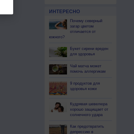
ИНТЕРЕСНО
Почему северный
загар цветом
отличается от
южного?
Букет сирени вреден
для здоровья
Чай матча может
помочь аллергикам
9 продуктов для
здоровья кожи
Кудрявая шевелюра
хорошо защищает от
солнечного удара
Как предотвратить
депрессию в