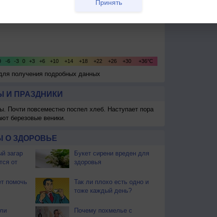
Принять
 для получения подробных данных
 И ПРАЗДНИКИ
ы. Почти повсеместно поспел хлеб. Наступает пора
ают березовые веники.
 О ЗДОРОВЬЕ
й загар
Букет сирени вреден для
тся от
здоровья
т помочь
Так ли плохо есть одно и
тоже каждый день?
ли
Почему похмелье с