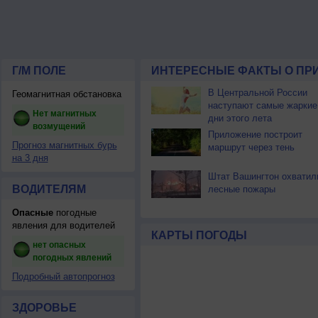
Г/М ПОЛЕ
ИНТЕРЕСНЫЕ ФАКТЫ О ПР
В Центральной России
Геомагнитная обстановка
наступают самые жаркие
Нет магнитных
дни этого лета
возмущений
Приложение построит
Прогноз магнитных бурь
маршрут через тень
на 3 дня
Штат Вашингтон охватил
ВОДИТЕЛЯМ
лесные пожары
Опасные
погодные
явления для водителей
КАРТЫ ПОГОДЫ
нет опасных
погодных явлений
Подробный автопрогноз
ЗДОРОВЬЕ