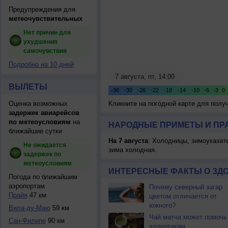
Предупреждения для
метеочувствительных
Нет причин для
ухудшения
самочувствия
Подробно на 10 дней
ВЫЛЕТЫ
Оценка возможных
Кликните на погодной карте для пол
задержек авиарейсов
по метеоусловиям
на
НАРОДНЫЕ ПРИМЕТЫ И ПР
ближайшие сутки
На 7 августа
: Холодницы, зимоуказат
Не ожидается
зима холодная.
задержек по
метеоусловиям
ИНТЕРЕСНЫЕ ФАКТЫ О ЗД
Погода по ближайшим
аэропортам
Почему северный загар
Прайя
47 км
цветом отличается от
южного?
Вила-ду-Маю
59 км
Чай матча может помочь
Сан-Филипе
90 км
аллергикам