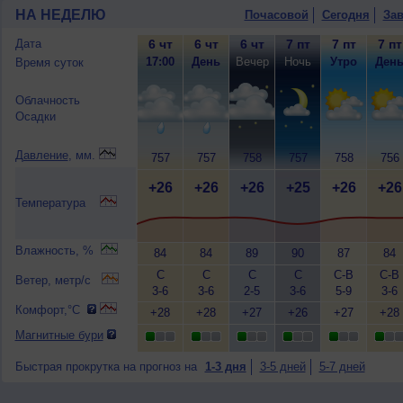
НА НЕДЕЛЮ
Почасовой
Сегодня
Зав
Дата
6 чт
6 чт
6 чт
7 пт
7 пт
7 пт
17:00
День
Вечер
Ночь
Утро
Ден
Время суток
Облачность
Осадки
Давление
, мм.
757
757
758
757
758
756
+26
+26
+26
+25
+26
+26
Температура
Влажность, %
84
84
89
90
87
84
С
С
С
С
С-В
С-В
Ветер, метр/с
3-6
3-6
2-5
3-6
5-9
3-6
Комфорт,°C
+28
+28
+27
+26
+27
+28
Магнитные бури
Быстрая прокрутка на прогноз на
1-3 дня
3-5 дней
5-7 дней