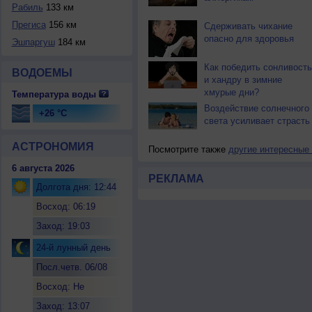
Рабиль
133 км
Прегиса
156 км
Сдерживать чихание
опасно для здоровья
Эшпаргуш
184 км
Как победить сонливость
ВОДОЕМЫ
и хандру в зимние
хмурые дни?
Температура воды
Воздействие солнечного
+26 °C
света усиливает страсть
АСТРОНОМИЯ
Посмотрите также
другие интересные
6 августа 2026
РЕКЛАМА
Долгота дня: 12:44
Восход: 06:19
Заход: 19:03
24-й лунный день
Посл.четв. 06/08
Восход: Не
восходит
Заход: 13:07