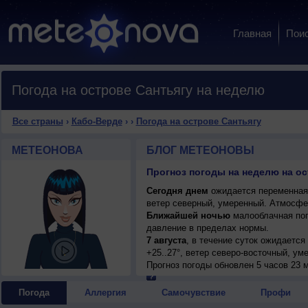
Главная
Пои
Погода на острове Сантьягу на неделю
Все страны
›
Кабо-Верде
›
›
Погода на острове Сантьягу
МЕТЕОНОВА
БЛОГ МЕТЕОНОВЫ
Прогноз погоды на неделю на ос
Сегодня днем
ожидается переменная 
ветер северный, умеренный. Атмосфе
Ближайшей ночью
малооблачная пог
давление в пределах нормы.
7 августа
, в течение суток ожидается
+25..27°, ветер северо-восточный, ум
Прогноз погоды
обновлен 5 часов 23 
Погода
Аллергия
Самочувствие
Профи