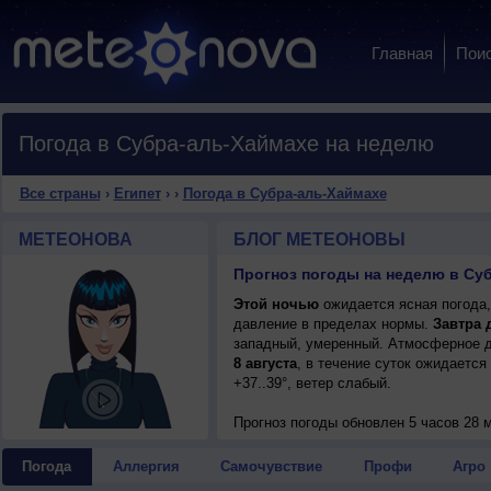
Главная
Пои
Погода в Субра-аль-Хаймахе на неделю
Все страны
›
Египет
›
›
Погода в Субра-аль-Хаймахе
МЕТЕОНОВА
БЛОГ МЕТЕОНОВЫ
Прогноз погоды на неделю в Суб
Этой ночью
ожидается ясная погода,
давление в пределах нормы.
Завтра 
западный, умеренный. Атмосферное д
8 августа
, в течение суток ожидается
+37..39°, ветер слабый.
Прогноз погоды
обновлен 5 часов 28 м
Погода
Аллергия
Самочувствие
Профи
Агро