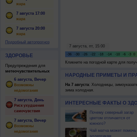
жара
7 августа 17:00
жара
7 августа 20:00
жара
Подробный автопрогноз
ЗДОРОВЬЕ
Кликните на погодной карте для пол
Предупреждения для
метеочувствительных
НАРОДНЫЕ ПРИМЕТЫ И ПР
6 августа, Вечер
На 7 августа
: Холодницы, зимоуказат
Возможны
зима холодная.
недомогания
7 августа, День
ИНТЕРЕСНЫЕ ФАКТЫ О ЗД
Риск ухудшения
самочувствия
Почему северный загар
цветом отличается от
7 августа, Вечер
южного?
Возможны
Чай матча может помочь
недомогания
аллергикам