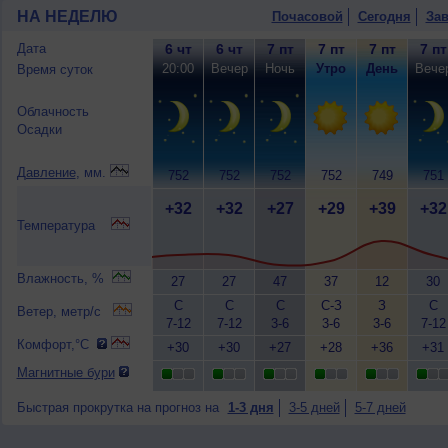
НА НЕДЕЛЮ
Почасовой
Сегодня
Зав
Дата
6 чт
6 чт
7 пт
7 пт
7 пт
7 пт
20:00
Вечер
Ночь
Утро
День
Вече
Время суток
Облачность
Осадки
Давление
, мм.
752
752
752
752
749
751
+32
+32
+27
+29
+39
+32
Температура
Влажность, %
27
27
47
37
12
30
С
С
С
С-З
З
С
Ветер, метр/с
7-12
7-12
3-6
3-6
3-6
7-12
Комфорт,°C
+30
+30
+27
+28
+36
+31
Магнитные бури
Быстрая прокрутка на прогноз на
1-3 дня
3-5 дней
5-7 дней