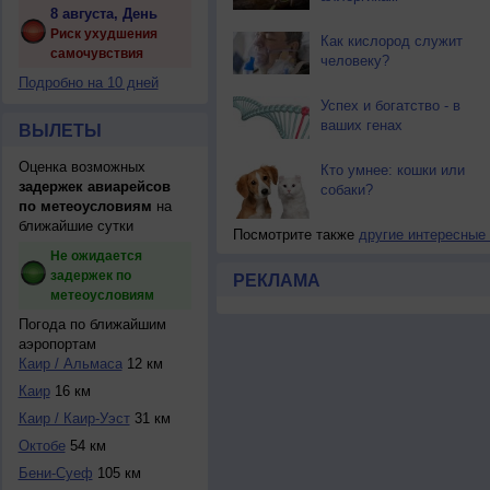
8 августа, День
Риск ухудшения
Как кислород служит
самочувствия
человеку?
Подробно на 10 дней
Успех и богатство - в
ваших генах
ВЫЛЕТЫ
Оценка возможных
Кто умнее: кошки или
задержек авиарейсов
собаки?
по метеоусловиям
на
ближайшие сутки
Посмотрите также
другие интересные
Не ожидается
задержек по
РЕКЛАМА
метеоусловиям
Погода по ближайшим
аэропортам
Каир / Альмаса
12 км
Каир
16 км
Каир / Каир-Уэст
31 км
Октобе
54 км
Бени-Суеф
105 км