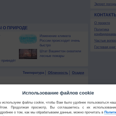
Экпорт погод
КОНТАКТ
О проекте
 О ПРИРОДЕ
Политика
конфиденциа
т
Изменение климата
России происходит очень
Частые вопр
быстро
Гостевая книг
Штат Вашингтон охватили
лесные пожары
 приведёт
Температура
Облачность
Осадки
Использование файлов cookie
 используем файлы cookie, чтобы Вам было удобнее пользоваться на
йтом. Продолжая просмотр, Вы соглашаетесь с их использовани
дробнее о том, как мы обрабатываем данные, можно прочитать в
Полит