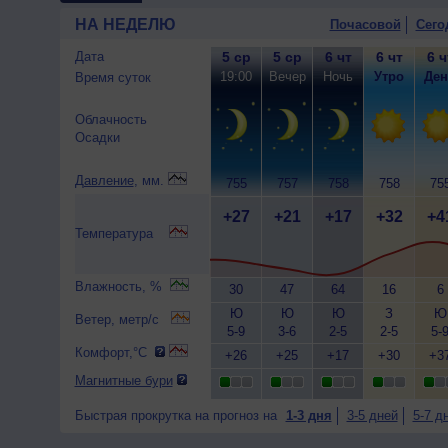
НА НЕДЕЛЮ
Почасовой
Сего
Дата
5 ср
5 ср
6 чт
6 чт
6 ч
19:00
Вечер
Ночь
Утро
Ден
Время суток
Облачность
Осадки
Давление
, мм.
755
757
758
758
75
+27
+21
+17
+32
+4
Температура
Влажность, %
30
47
64
16
6
Ю
Ю
Ю
З
Ю
Ветер, метр/с
5-9
3-6
2-5
2-5
5-
Комфорт,°C
+26
+25
+17
+30
+3
Магнитные бури
Быстрая прокрутка на прогноз на
1-3 дня
3-5 дней
5-7 д