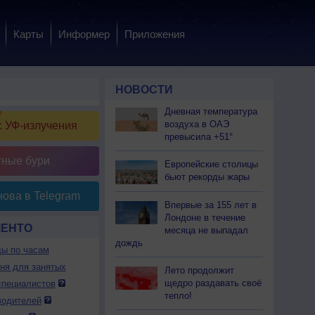
Карты
Информер
Приложения
НОВОСТИ
Дневная температура
воздуха в ОАЭ
 УФ-излучения
превысила +51°
тные бури
Европейские столицы
бьют рекорды жары
ова в Telegram
Впервые за 155 лет в
Лондоне в течение
МЕНТО
месяца не выпадал
дождь
ды по часам
дня для занятых
Лето продолжит
щедро раздавать своё
специалистов
тепло!
водителей