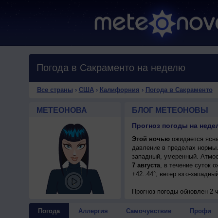
Погода в Сакраменто на неделю
Все страны
›
США
›
Калифорния
›
Погода в Сакраменто
МЕТЕОНОВА
БЛОГ МЕТЕОНОВЫ
Прогноз погоды на нед
Этой ночью
ожидается ясна
давление в пределах нормы
западный, умеренный. Атмос
7 августа
, в течение суток 
+42..44°, ветер юго-западны
Прогноз погоды
обновлен 2 
Погода
Аллергия
Самочувствие
Профи