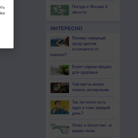
Погода в Москве 4
ить
августа
ки
ИНТЕРЕСНО
Почему северный
загар цветом
отличается от
южного?
Букет сирени вреден
для здоровья
Чай матча может
помочь аллергикам
Так ли плохо есть
одно и тоже каждый
день?
Успех и богатство - в
ваших генах