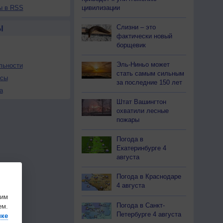
цивилизации
ы в RSS
Слизни – это
Ы
фактически новый
борщевик
Эль-Ниньо может
льности
стать самым сильным
осы
за последние 150 лет
а
Штат Вашингтон
охватили лесные
пожары
Погода в
Екатеринбурге 4
августа
Погода в Краснодаре
4 августа
шим
Погода в Санкт-
ем.
Петербурге 4 августа
ике