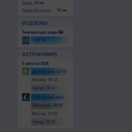
Дэвис
26 км
Дэвис-Вудленд-Уин...
32 км
ВОДОЕМЫ
Температура воды
+17 °C
АСТРОНОМИЯ
5 августа 2026
Долгота дня: 14:00
Восход: 05:12
Заход: 19:12
23-й лунный день
Посл.четв. 06/08
Восход: 22:42
Заход: 12:39