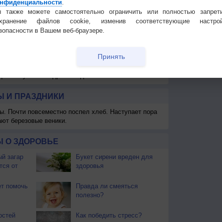
нфиденциальности
.
 также можете самостоятельно ограничить или полностью запрет
охранение файлов cookie, изменив соответствующие настрой
зопасности в Вашем веб-браузере.
Принять
 для получения подробных данных
 И ПРАЗДНИКИ
ы. Почти повсеместно поспел хлеб. Наступает пора
ают березовые веники.
 О ЗДОРОВЬЕ
й загар
Букет сирени вреден для
тся от
здоровья
т помочь
Правда ли смеяться
полезно?
остей
Как победить стресс?