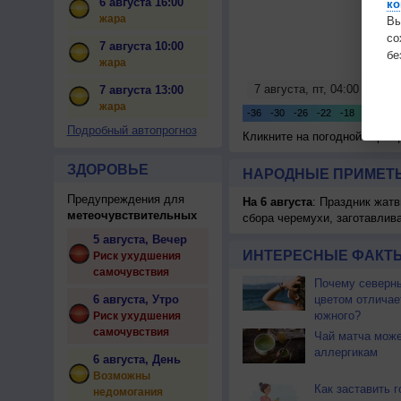
6 августа 16:00
ко
жара
Вы
с
7 августа 10:00
бе
жара
7 августа 13:00
жара
Подробный автопрогноз
Кликните на погодной карте
ЗДОРОВЬЕ
НАРОДНЫЕ ПРИМЕТЫ
Предупреждения для
На 6 августа
: Праздник жатв
метеочувствительных
сбора черемухи, заготавлив
5 августа, Вечер
ИНТЕРЕСНЫЕ ФАКТЫ
Риск ухудшения
самочувствия
Почему северны
6 августа, Утро
цветом отличае
южного?
Риск ухудшения
самочувствия
Чай матча може
аллергикам
6 августа, День
Возможны
Как заставить г
недомогания