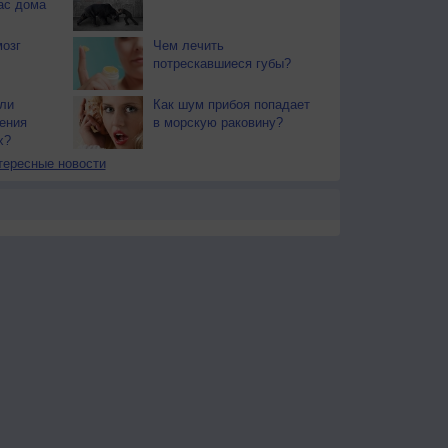
вас дома
мозг
Чем лечить
потрескавшиеся губы?
ли
Как шум прибоя попадает
ения
в морскую раковину?
х?
тересные новости