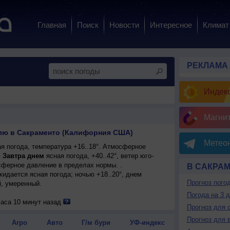
Главная
Поиск
Новости
Интересное
Климат
РЕКЛАМА
Индекс
Магни
елю в Сакраменто (Калифорния США)
Метеон
я погода, температура +16..18°. Атмосферное
.
Завтра днем
ясная погода, +40..42°, ветер юго-
ферное давление в пределах нормы. .
В САКРА
ожидается ясная погода; ночью +18..20°, днем
Прогноз пого
й, умеренный.
Погода на 3 
часа 10 минут назад
Прогноз для 
Прогноз для 
Агро
Авто
Г/м бури
УФ-индекс