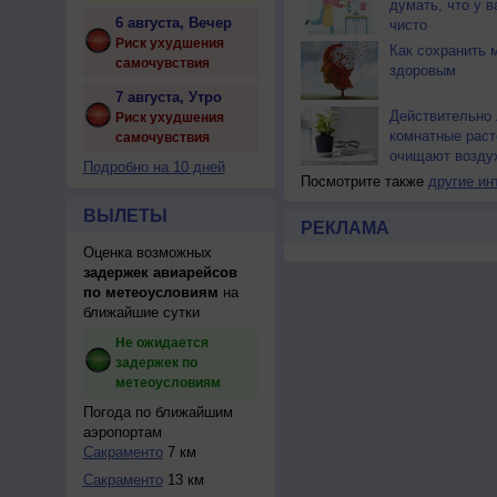
думать, что у 
6 августа, Вечер
чисто
Риск ухудшения
Как сохранить 
самочувствия
здоровым
7 августа, Утро
Действительно 
Риск ухудшения
комнатные раст
самочувствия
очищают возду
Подробно на 10 дней
Посмотрите также
другие ин
ВЫЛЕТЫ
РЕКЛАМА
Оценка возможных
задержек авиарейсов
по метеоусловиям
на
ближайшие сутки
Не ожидается
задержек по
метеоусловиям
Погода по ближайшим
аэропортам
Сакраментo
7 км
Сакраменто
13 км