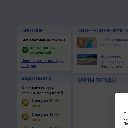
Г/М ПОЛЕ
ИНТЕРЕСНЫЕ ФАКТЫ
Зной продолжи
Геомагнитная обстановка
усиливаться
Нет магнитных
возмущений
Извержение
Прогноз магнитных бурь
супервулкана
на 3 дня
Йеллоустоун не
к уничтожению
цивилизации
ВОДИТЕЛЯМ
КАРТЫ ПОГОДЫ
Опасные
погодные
явления для водителей
6 августа 10:00
жара
Мы
6 августа 13:00
са
жара
По