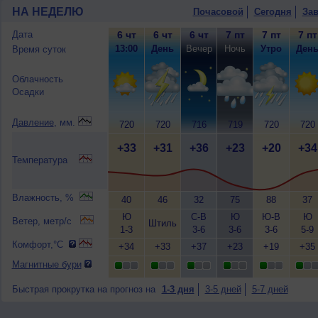
НА НЕДЕЛЮ
Почасовой
Сегодня
Зав
Дата
6 чт
6 чт
6 чт
7 пт
7 пт
7 пт
13:00
День
Вечер
Ночь
Утро
Ден
Время суток
Облачность
Осадки
Давление
, мм.
720
720
716
719
720
720
+33
+31
+36
+23
+20
+34
Температура
Влажность, %
40
46
32
75
88
37
Ю
С-В
Ю
Ю-В
Ю
Ветер, метр/с
Штиль
1-3
3-6
3-6
3-6
5-9
Комфорт,°C
+34
+33
+37
+23
+19
+35
Магнитные бури
Быстрая прокрутка на прогноз на
1-3 дня
3-5 дней
5-7 дней