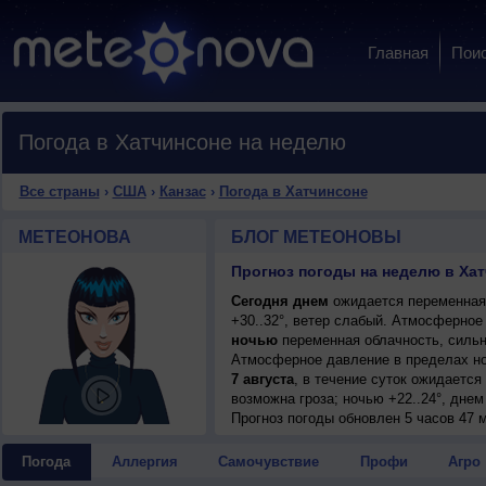
Главная
Пои
Погода в Хатчинсоне на неделю
Все страны
›
США
›
Канзас
›
Погода в Хатчинсоне
МЕТЕОНОВА
БЛОГ МЕТЕОНОВЫ
Прогноз погоды на неделю в Хат
Сегодня днем
ожидается переменная 
+30..32°, ветер слабый. Атмосферное
ночью
переменная облачность, сильн
Атмосферное давление в пределах н
7 августа
, в течение суток ожидаетс
возможна гроза; ночью +22..24°, днем
Прогноз погоды
обновлен 5 часов 47 м
Погода
Аллергия
Самочувствие
Профи
Агро