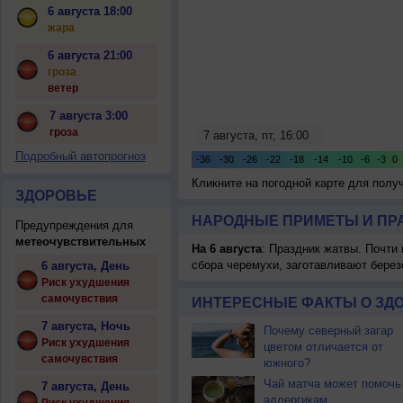
6 августа 18:00
жара
6 августа 21:00
гроза
ветер
7 августа 3:00
гроза
Подробный автопрогноз
Кликните на погодной карте для пол
ЗДОРОВЬЕ
НАРОДНЫЕ ПРИМЕТЫ И ПР
Предупреждения для
метеочувствительных
На 6 августа
: Праздник жатвы. Почти
сбора черемухи, заготавливают берез
6 августа, День
Риск ухудшения
самочувствия
ИНТЕРЕСНЫЕ ФАКТЫ О ЗД
7 августа, Ночь
Почему северный загар
Риск ухудшения
цветом отличается от
самочувствия
южного?
Чай матча может помочь
7 августа, День
аллергикам