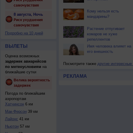
Риск ухудшения
самочувствия
Кому нельзя есть
8 августа, Ночь
мандарины?
Риск ухудшения
самочувствия
Растение отпугивает
Подробно на 10 дней
комаров не хуже
репеллентов
ВЫЛЕТЫ
Имя человека влияет на
его внешность
Оценка возможных
задержек авиарейсов
Посмотрите также
другие интересные
по метеоусловиям
на
ближайшие сутки
РЕКЛАМА
Велика вероятность
задержек
Погода по ближайшим
аэропортам
Хатчинсон
6 км
Мак-Ферсон
39 км
Лайонс
41 км
Ньютон
57 км