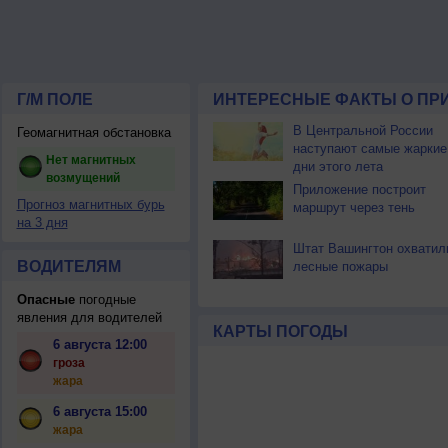
Г/М ПОЛЕ
ИНТЕРЕСНЫЕ ФАКТЫ О ПР
В Центральной России
Геомагнитная обстановка
наступают самые жаркие
Нет магнитных
дни этого лета
возмущений
Приложение построит
Прогноз магнитных бурь
маршрут через тень
на 3 дня
Штат Вашингтон охватил
ВОДИТЕЛЯМ
лесные пожары
Опасные
погодные
явления для водителей
КАРТЫ ПОГОДЫ
6 августа 12:00
гроза
жара
6 августа 15:00
жара