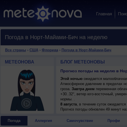
Главная
Пои
Погода в Норт-Майами-Бич на неделю
Все страны
›
США
›
Флорида
›
Погода в Норт-Майами-Бич
МЕТЕОНОВА
БЛОГ МЕТЕОНОВЫ
Прогноз погоды на неделю в Н
Этой ночью
ожидается малооблачная 
Атмосферное давление в пределах но
гроза.
Завтра днем
переменная облач
+30..32°, ветер юго-восточный, умер
нормы. .
8 августа
, в течение суток ожидаетс
возможна гроза; ночью +28..30°, днем
Прогноз погоды
обновлен 49 минут на
Погода
Аллергия
Самочувствие
Профи