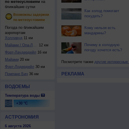
по метеоусловиям
на
ближайшие сутки
Как холод помогает
Возможны задержки
похудеть?
по метеоустовиям
Погода по ближайшим
Кому нельзя есть
аэропортам
мандарины?
Холливуд
11 км
Почему в холодную
Майами / Опа-Лока
12 км
погоду хочется есть?
Форт-Лаудердейл
16 км
Майами
20 км
Посмотрите также
другие интересные
Форт-Лодердейл
30 км
РЕКЛАМА
Помпано Бич
36 км
ВОДОЕМЫ
Температура воды
+30 °C
АСТРОНОМИЯ
6 августа 2026