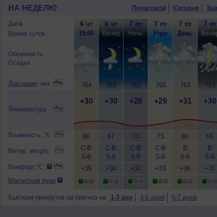
НА НЕДЕЛЮ
Почасовой
Сегодня
Зав
Дата
6 чт
6 чт
7 пт
7 пт
7 пт
7 пт
15:00
Вечер
Ночь
Утро
День
Вече
Время суток
Облачность
Осадки
Давление
, мм.
764
763
763
763
763
763
+30
+30
+28
+29
+31
+30
Температура
Влажность, %
66
67
73
73
60
65
С-В
С-В
С-В
С-В
В
В
Ветер, метр/с
5-9
5-9
5-9
5-9
5-9
5-9
Комфорт,°C
+35
+34
+32
+33
+36
+35
Магнитные бури
Быстрая прокрутка на прогноз на
1-3 дня
3-5 дней
5-7 дней