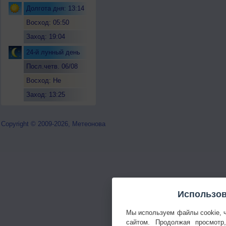
Долгота дня: 13:14
Восход: 05:50
Заход: 19:04
24-й лунный день
Посл.четв. 06/08
Восход: Не
восходит
Заход: 13:25
Copyright © 2009-2026, Метеонова
Использов
Мы используем файлы cookie, 
сайтом. Продолжая просмотр