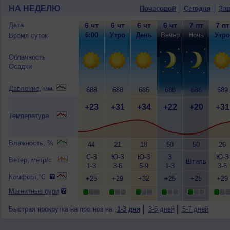
НА НЕДЕЛЮ
Почасовой
Сегодня
Зав
Дата
6 чт
6 чт
6 чт
6 чт
7 пт
7 пт
6:00
Утро
День
Вечер
Ночь
Утро
Время суток
Облачность
Осадки
Давление
, мм.
688
688
686
688
688
689
+23
+31
+34
+22
+20
+31
Температура
Влажность, %
44
21
18
50
50
26
С-З
Ю-З
Ю-З
З
Ю-З
Ветер, метр/с
Штиль
1-3
3-6
5-9
1-3
3-6
Комфорт,°C
+25
+29
+32
+25
+25
+29
Магнитные бури
Быстрая прокрутка на прогноз на
1-3 дня
3-5 дней
5-7 дней