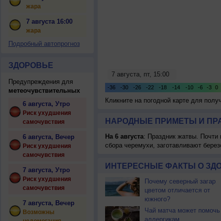
жара
7 августа 16:00
жара
Подробный автопрогноз
ЗДОРОВЬЕ
Предупреждения для
метеочувствительных
Кликните на погодной карте для пол
6 августа, Утро
Риск ухудшения
НАРОДНЫЕ ПРИМЕТЫ И ПР
самочувствия
На 6 августа
: Праздник жатвы. Почти
6 августа, Вечер
сбора черемухи, заготавливают берез
Риск ухудшения
самочувствия
ИНТЕРЕСНЫЕ ФАКТЫ О ЗД
7 августа, Утро
Риск ухудшения
Почему северный загар
самочувствия
цветом отличается от
южного?
7 августа, Вечер
Чай матча может помочь
Возможны
аллергикам