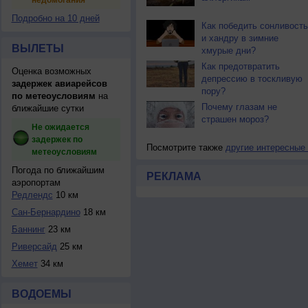
недомогания
Подробно на 10 дней
Как победить сонливость
и хандру в зимние
ВЫЛЕТЫ
хмурые дни?
Как предотвратить
Оценка возможных
депрессию в тоскливую
задержек авиарейсов
пору?
по метеоусловиям
на
Почему глазам не
ближайшие сутки
страшен мороз?
Не ожидается
задержек по
Посмотрите также
другие интересные
метеоусловиям
Погода по ближайшим
РЕКЛАМА
аэропортам
Редлендс
10 км
Сан-Бернардино
18 км
Баннинг
23 км
Риверсайд
25 км
Хемет
34 км
ВОДОЕМЫ