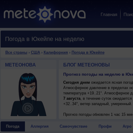
Главная
Пои
Погода в Юкейпе на неделю
Все страны
›
США
›
Калифорния
›
Погода в Юкейпе
МЕТЕОНОВА
БЛОГ МЕТЕОНОВЫ
Прогноз погоды на неделю в Юк
Сегодня днем
ожидается ясная погода
Атмосферное давление в пределах но
температура +19..21°. Атмосферное 
7 августа
, в течение суток ожидается
+32..34°, ветер западный, умеренный.
Прогноз погоды
обновлен 1 час 15 ми
Погода
Аллергия
Самочувствие
Профи
Агро