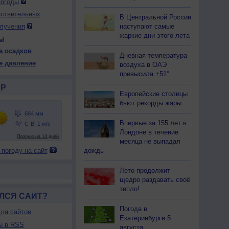
погоды
вствительных
В Центральной России
наступают самые
лучения
 вс
9 вс
9 вс
10 пн
10 пн
10 пн
10 пн
11 вт
11 вт
жаркие дни этого лета
ы
тро
День
Вечер
Ночь
Утро
День
Вечер
Ночь
Утро
а осадков
Дневная температура
е давление
воздуха в ОАЭ
превысила +51°
Р
Европейские столицы
86
682
685
686
688
686
688
689
691
бьют рекорды жары
26
+34
+26
+20
+25
+33
+22
+17
+19
Впервые за 155 лет в
Лондоне в течение
месяца не выпадал
28
17
29
53
48
22
64
86
66
 погоду на сайт
дождь
С
С-З
С
В
В
Ю
В
В
В
-5
3-6
1-3
1-3
2-5
2-5
5-9
3-6
5-9
Лето продолжит
щедро раздавать своё
26
+31
+26
+25
+26
+32
+24
+17
+19
тепло!
ЛСЯ САЙТ?
Погода в
ля сайтов
Екатеринбурге 5
ы в RSS
августа