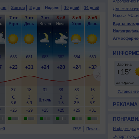
Агропрогноз 
дня
Завтра
3 дня
Неделя
10 дней
14 дней
Для метеочу
Индекс УФ-из
т
7 пт
7 пт
7 пт
8 сб
8 сб
8 сб
8 сб
9 вс
9
Карты погод
ь
Утро
День
Вечер
Ночь
Утро
День
Вечер
Ночь
У
Инфографик
Атмосферно
ИНФОРМЕ
3
685
681
683
682
684
680
683
683
6
7
+23
+31
+24
+20
+24
+33
+25
+21
+
37
18
31
38
33
16
29
36
Установите
С
З
В
С
З
С-В
Штиль
Штиль
3
3-6
5-9
1-3
2-5
5-9
1-3
2
РЕКЛАМА
7
+25
+29
+25
+25
+25
+31
+25
+25
+
ПОНРАВИ
Информеры д
ней
RSS
Печать
Экпорт погод