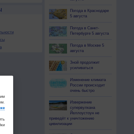
Ы
Погода в Краснодаре
5 августа
Погода в Санкт-
льности
Петербурге 5 августа
осы
Погода в Москве 5
а
августа
Зной продолжит
усиливаться
Изменение климата
России происходит
очень быстро
шим
Извержение
ем.
супервулкана
ике
Йеллоустоун не
приведёт к уничтожению
ить
цивилизации
ки