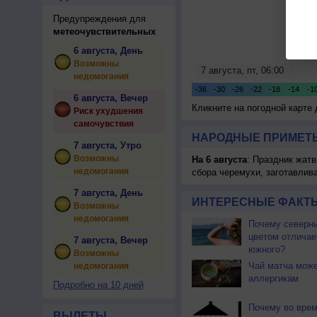
Предупреждения для
метеочувствительных
6 августа, День
Возможны
недомогания
6 августа, Вечер
Кликните на погодной карте
Риск ухудшения
самочувствия
НАРОДНЫЕ ПРИМЕТЫ
7 августа, Утро
Возможны
На 6 августа
: Праздник жатв
недомогания
сбора черемухи, заготавлив
7 августа, День
ИНТЕРЕСНЫЕ ФАКТЫ
Возможны
недомогания
Почему северны
цветом отличае
7 августа, Вечер
южного?
Возможны
Чай матча може
недомогания
аллергикам
Подробно на 10 дней
Почему во врем
ВЫЛЕТЫ