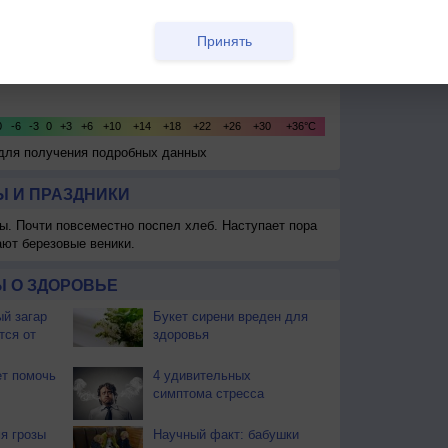
Принять
 для получения подробных данных
 И ПРАЗДНИКИ
ы. Почти повсеместно поспел хлеб. Наступает пора
ают березовые веники.
 О ЗДОРОВЬЕ
й загар
Букет сирени вреден для
тся от
здоровья
т помочь
4 удивительных
симптома стресса
я грозы
Научный факт: бабушки