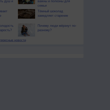
ть душ и
важны и полезны для
семьи
ивает
Тёмный шоколад
е
замедляет старение
олодость
Почему люди мёрзнут по-
тарость?
разному?
тересные новости