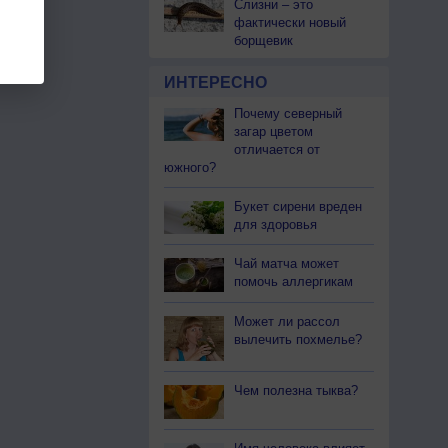
Слизни – это
фактически новый
борщевик
ИНТЕРЕСНО
Почему северный
загар цветом
отличается от
южного?
Букет сирени вреден
для здоровья
Чай матча может
помочь аллергикам
Может ли рассол
вылечить похмелье?
Чем полезна тыква?