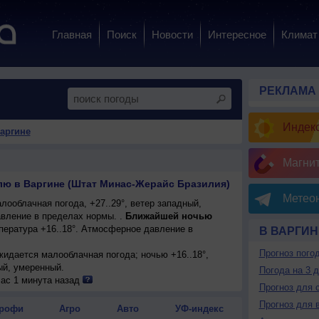
Главная
Поиск
Новости
Интересное
Климат
РЕКЛАМА
Индекс
Варгине
Магни
лю в Варгине (Штат Минас-Жерайс Бразилия)
Метеон
ооблачная погода, +27..29°, ветер западный,
вление в пределах нормы. .
Ближайшей ночью
пература +16..18°. Атмосферное давление в
В ВАРГИН
Прогноз пого
ожидается малооблачная погода; ночью +16..18°,
ый, умеренный.
Погода на 3 
час 1 минута назад
Прогноз для 
Прогноз для 
рофи
Агро
Авто
УФ-индекс