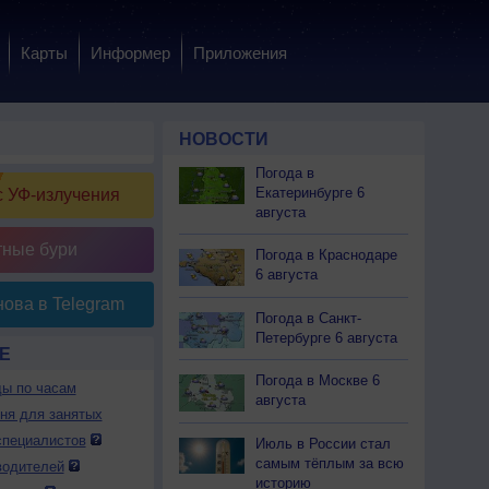
Карты
Информер
Приложения
НОВОСТИ
Погода в
Екатеринбурге 6
 УФ-излучения
августа
тные бури
Погода в Краснодаре
6 августа
ова в Telegram
Погода в Санкт-
Петербурге 6 августа
Е
Погода в Москве 6
ды по часам
августа
дня для занятых
специалистов
Июль в России стал
самым тёплым за всю
водителей
историю