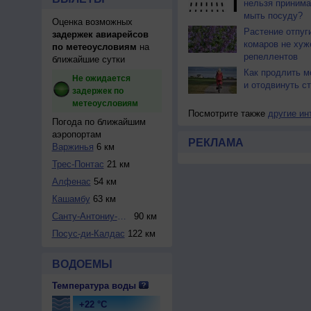
нельзя принима
мыть посуду?
Оценка возможных
Растение отпуг
задержек авиарейсов
комаров не хуж
по метеоусловиям
на
репеллентов
ближайшие сутки
Как продлить м
Не ожидается
и отодвинуть с
задержек по
метеоусловиям
Посмотрите также
другие ин
Погода по ближайшим
аэропортам
РЕКЛАМА
Варжинья
6 км
Трес-Понтас
21 км
Алфенас
54 км
Кашамбу
63 км
Санту-Антониу-ду-...
90 км
Посус-ди-Калдас
122 км
ВОДОЕМЫ
Температура воды
+22 °C