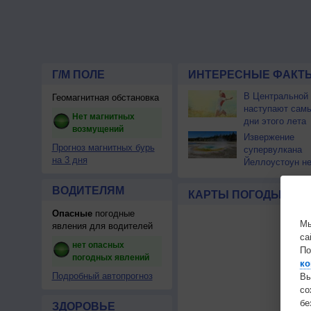
Г/М ПОЛЕ
ИНТЕРЕСНЫЕ ФАКТЫ
В Центральной
Геомагнитная обстановка
наступают сам
Нет магнитных
дни этого лета
возмущений
Извержение
Прогноз магнитных бурь
супервулкана
на 3 дня
Йеллоустоун не
к уничтожению
цивилизации
ВОДИТЕЛЯМ
КАРТЫ ПОГОДЫ
Опасные
погодные
Мы
явления для водителей
са
нет опасных
По
погодных явлений
ко
Подробный автопрогноз
Вы
с
бе
ЗДОРОВЬЕ