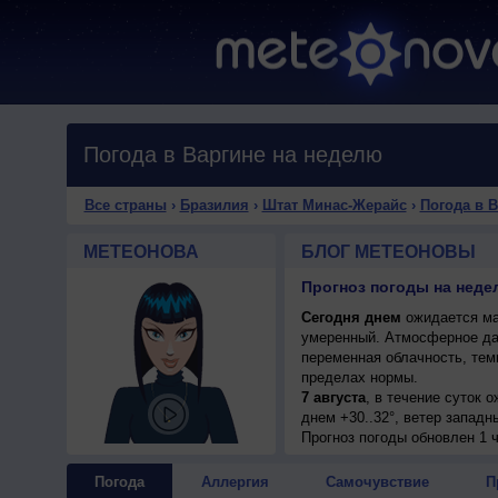
Погода в Варгине на неделю
Все страны
›
Бразилия
›
Штат Минас-Жерайс
›
Погода в 
МЕТЕОНОВА
БЛОГ МЕТЕОНОВЫ
Прогноз погоды на неде
Сегодня днем
ожидается мал
умеренный. Атмосферное да
переменная облачность, тем
пределах нормы.
7 августа
, в течение суток 
днем +30..32°, ветер западн
Прогноз погоды
обновлен 1 
Погода
Аллергия
Самочувствие
П