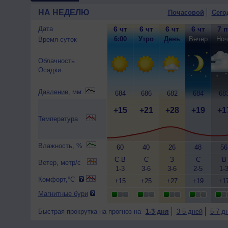
НА НЕДЕЛЮ
Почасовой
Сего
Дата
6 чт
6 чт
6 чт
6 чт
7 п
6:00
Утро
День
Вечер
Ноч
Время суток
Облачность
Осадки
Давление
, мм.
684
686
682
684
68
+15
+21
+28
+19
+1
Температура
Влажность, %
60
40
26
48
56
С-В
С
З
С
В
Ветер, метр/с
1-3
3-6
3-6
2-5
1-
Комфорт,°C
+15
+25
+27
+19
+1
Магнитные бури
Быстрая прокрутка на прогноз на
1-3 дня
3-5 дней
5-7 д