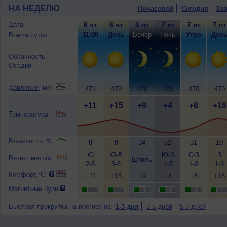
НА НЕДЕЛЮ
Почасовой
Сегодня
Зав
Дата
6 чт
6 чт
6 чт
7 пт
7 пт
7 пт
11:00
День
Вечер
Ночь
Утро
Ден
Время суток
Облачность
Осадки
Давление
, мм.
471
470
470
470
470
470
+11
+15
+9
+4
+8
+16
Температура
Влажность, %
8
8
34
52
31
19
Ю
Ю-В
Ю-З
С-З
З
Ветер, метр/с
Штиль
2-5
3-6
1-3
1-3
1-3
Комфорт,°C
+11
+15
+9
+4
+8
+16
Магнитные бури
Быстрая прокрутка на прогноз на
1-3 дня
3-5 дней
5-7 дней