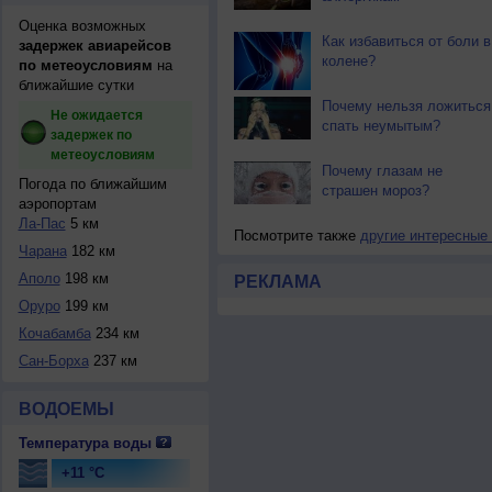
Оценка возможных
Как избавиться от боли в
задержек авиарейсов
колене?
по метеоусловиям
на
ближайшие сутки
Почему нельзя ложиться
Не ожидается
спать неумытым?
задержек по
метеоусловиям
Почему глазам не
Погода по ближайшим
страшен мороз?
аэропортам
Ла-Пас
5 км
Посмотрите также
другие интересные
Чарана
182 км
Аполо
198 км
РЕКЛАМА
Оруро
199 км
Кочабамба
234 км
Сан-Борха
237 км
ВОДОЕМЫ
Температура воды
+11 °C