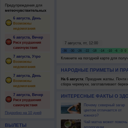
Предупреждения для
метеочувствительных
6 августа, День
Возможны
недомогания
6 августа, Вечер
Риск ухудшения
самочувствия
7 августа, Утро
Кликните на погодной карте для пол
Возможны
недомогания
НАРОДНЫЕ ПРИМЕТЫ И ПР
7 августа, День
На 6 августа
: Праздник жатвы. Почти
Возможны
сбора черемухи, заготавливают берез
недомогания
7 августа, Вечер
ИНТЕРЕСНЫЕ ФАКТЫ О ЗД
Риск ухудшения
Почему северный загар
самочувствия
цветом отличается от
Подробно на 10 дней
южного?
Чай матча может помочь
ВЫЛЕТЫ
аллергикам