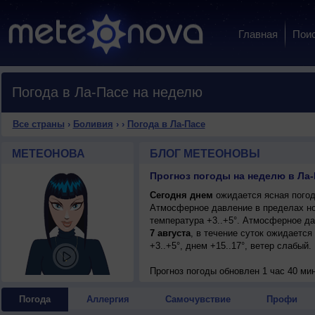
Главная
Пои
Погода в Ла-Пасе на неделю
Все страны
›
Боливия
›
›
Погода в Ла-Пасе
МЕТЕОНОВА
БЛОГ МЕТЕОНОВЫ
Прогноз погоды на неделю в Ла-
Сегодня днем
ожидается ясная погод
Атмосферное давление в пределах но
температура +3..+5°. Атмосферное д
7 августа
, в течение суток ожидается
+3..+5°, днем +15..17°, ветер слабый.
Прогноз погоды
обновлен 1 час 40 ми
Погода
Аллергия
Самочувствие
Профи