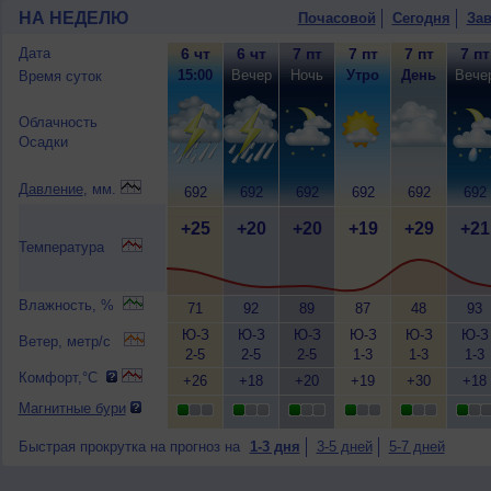
НА НЕДЕЛЮ
Почасовой
Сегодня
Зав
Дата
6 чт
6 чт
7 пт
7 пт
7 пт
7 пт
15:00
Вечер
Ночь
Утро
День
Вече
Время суток
Облачность
Осадки
Давление
, мм.
692
692
692
692
692
692
+25
+20
+20
+19
+29
+21
Температура
Влажность, %
71
92
89
87
48
93
Ю-З
Ю-З
Ю-З
Ю-З
Ю-З
Ю-З
Ветер, метр/с
2-5
2-5
2-5
1-3
1-3
1-3
Комфорт,°C
+26
+18
+20
+19
+30
+18
Магнитные бури
Быстрая прокрутка на прогноз на
1-3 дня
3-5 дней
5-7 дней