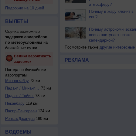
самочувствия
атмосферу?
Подробно на 10 дней
Почему в жару клонит в
сон?
ВЫЛЕТЫ
Почему астрономическая
Оценка возможных
весна наступает позже
задержек авиарейсов
календарной?
по метеоусловиям
на
Посмотрите также
другие интересные
ближайшие сутки
Велика вероятность
РЕКЛАМА
задержек
Погода по ближайшим
аэропортам
Минангкабау
73 км
Паданг / Минангка...
73 км
Паданг / Табинг
78 км
Пеканбару
119 км
Пасир-Пангараан
124 км
Ренгат/Джапура
190 км
ВОДОЕМЫ