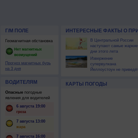
Г/М ПОЛЕ
ИНТЕРЕСНЫЕ ФАКТЫ О ПР
В Центральной России
Геомагнитная обстановка
наступают самые жаркие
Нет магнитных
дни этого лета
возмущений
Извержение
Прогноз магнитных бурь
супервулкана
на 3 дня
Йеллоустоун не приведё
к уничтожению
цивилизации
ВОДИТЕЛЯМ
КАРТЫ ПОГОДЫ
Опасные
погодные
явления для водителей
6 августа 19:00
гроза
7 августа 13:00
жара
7 августа 16:00