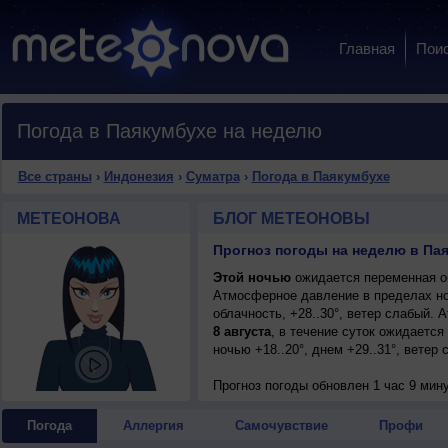
Главная
Пои
Погода в Паякумбухе на неделю
Все страны
›
Индонезия
›
Суматра
›
Погода в Паякумбухе
МЕТЕОНОВА
БЛОГ МЕТЕОНОВЫ
Прогноз погоды на неделю в Па
Этой ночью
ожидается переменная об
Атмосферное давление в пределах н
облачность, +28..30°, ветер слабый.
8 августа
, в течение суток ожидаетс
ночью +18..20°, днем +29..31°, ветер 
Прогноз погоды
обновлен 1 час 9 мин
Погода
Аллергия
Самочувствие
Профи