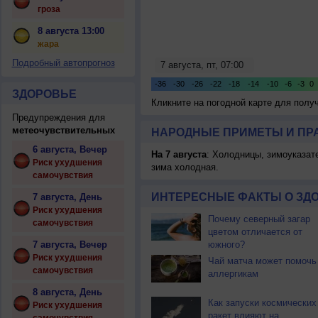
гроза
8 августа 13:00
жара
Подробный автопрогноз
ЗДОРОВЬЕ
Кликните на погодной карте для пол
Предупреждения для
метеочувствительных
НАРОДНЫЕ ПРИМЕТЫ И ПР
6 августа, Вечер
На 7 августа
: Холодницы, зимоуказат
Риск ухудшения
зима холодная.
самочувствия
ИНТЕРЕСНЫЕ ФАКТЫ О ЗД
7 августа, День
Риск ухудшения
Почему северный загар
самочувствия
цветом отличается от
7 августа, Вечер
южного?
Риск ухудшения
Чай матча может помочь
самочувствия
аллергикам
8 августа, День
Как запуски космических
Риск ухудшения
ракет влияют на