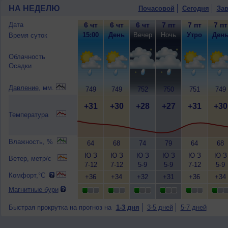
НА НЕДЕЛЮ
Почасовой
Сегодня
Зав
Дата
6 чт
6 чт
6 чт
7 пт
7 пт
7 пт
15:00
День
Вечер
Ночь
Утро
Ден
Время суток
Облачность
Осадки
Давление
, мм.
749
749
752
750
751
749
+31
+30
+28
+27
+31
+30
Температура
Влажность, %
64
68
74
79
64
68
Ю-З
Ю-З
Ю-З
Ю-З
Ю-З
Ю-З
Ветер, метр/с
7-12
7-12
5-9
5-9
7-12
5-9
Комфорт,°C
+36
+34
+32
+31
+36
+34
Магнитные бури
Быстрая прокрутка на прогноз на
1-3 дня
3-5 дней
5-7 дней