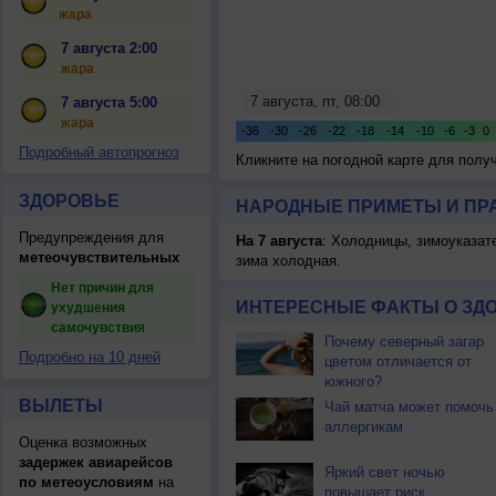
жара
7 августа 2:00
жара
7 августа 5:00
жара
Подробный автопрогноз
Кликните на погодной карте для пол
ЗДОРОВЬЕ
НАРОДНЫЕ ПРИМЕТЫ И ПР
Предупреждения для
На 7 августа
: Холодницы, зимоуказат
метеочувствительных
зима холодная.
Нет причин для
ИНТЕРЕСНЫЕ ФАКТЫ О ЗД
ухудшения
самочувствия
Почему северный загар
Подробно на 10 дней
цветом отличается от
южного?
ВЫЛЕТЫ
Чай матча может помочь
аллергикам
Оценка возможных
задержек авиарейсов
Яркий свет ночью
по метеоусловиям
на
повышает риск