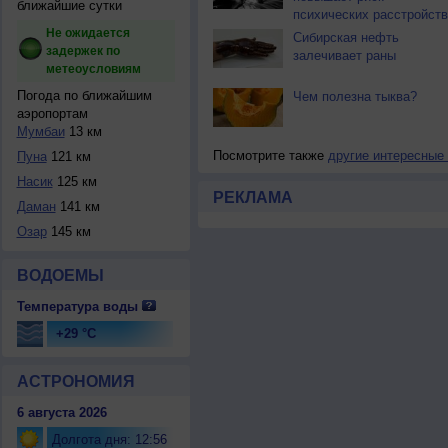
ближайшие сутки
психических расстройств
Не ожидается
Сибирская нефть
задержек по
залечивает раны
метеоусловиям
Погода по ближайшим
Чем полезна тыква?
аэропортам
Мумбаи
13 км
Посмотрите также
другие интересные
Пуна
121 км
Насик
125 км
РЕКЛАМА
Даман
141 км
Озар
145 км
ВОДОЕМЫ
Температура воды
+29 °C
АСТРОНОМИЯ
6 августа 2026
Долгота дня: 12:56