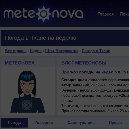
Главная
Пои
Погода в Тхане на неделю
Все страны
›
Индия
›
Штат Махараштра
›
Погода в Тхане
МЕТЕОНОВА
БЛОГ МЕТЕОНОВЫ
Прогноз погоды на неделю в Тх
Сегодня днем
ожидается переменная 
ветер западный, сильный, порывы до 
Вечером - небольшой дождь.
Ближай
небольшой дождь, температура +26..
нормы.
7 августа
, в течение суток ожидаетс
ночью +26..28°, днем +29..31°, ветер
Прогноз погоды
обновлен 3 часа 23 м
Погода
Аллергия
Самочувствие
Профи