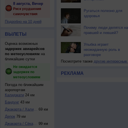
8 августа, Вечер
Риск ухудшения
Ругаться полезно для
самочувствия
здоровья
Подробно на 10 дней
Почему люди делятся на
правшей и левшей?
ВЫЛЕТЫ
Оценка возможных
Улыбка играет
задержек авиарейсов
неожиданную роль в
по метеоусловиям
на
разговоре
ближайшие сутки
Посмотрите также
другие интересные
Не ожидается
задержек по
РЕКЛАМА
метеоусловиям
Погода по ближайшим
аэропортам
Калиджати
24 км
Бандунг
43 км
Джакарта / Халим-...
69 км
Депок
79 км
Джакарта / Сёкарн...
99 км