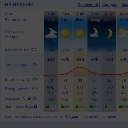
НА НЕДЕЛЮ
Почасовой
Сегодня
Зав
Дата
7 пт
7 пт
7 пт
7 пт
8 сб
8 сб
3:00
Утро
День
Вечер
Ночь
Утро
Время суток
Облачность
Осадки
Давление
, мм.
748
749
747
748
749
749
+23
+25
+36
+26
+24
+25
Температура
Влажность, %
78
71
33
78
82
79
Ю-В
Ю
С-З
С
Ю-В
Ю
Ветер, метр/с
1-3
1-3
3-6
2-5
1-3
1-3
Комфорт,°C
+23
+26
+37
+27
+25
+26
Магнитные бури
Быстрая прокрутка на прогноз на
1-3 дня
3-5 дней
5-7 дней