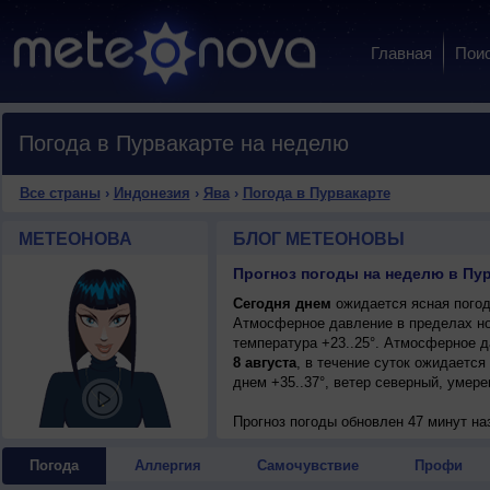
Главная
Пои
Погода в Пурвакарте на неделю
Все страны
›
Индонезия
›
Ява
›
Погода в Пурвакарте
МЕТЕОНОВА
БЛОГ МЕТЕОНОВЫ
Прогноз погоды на неделю в Пур
Сегодня днем
ожидается ясная погода
Атмосферное давление в пределах но
температура +23..25°. Атмосферное 
8 августа
, в течение суток ожидается
днем +35..37°, ветер северный, умере
Прогноз погоды
обновлен 47 минут на
Погода
Аллергия
Самочувствие
Профи