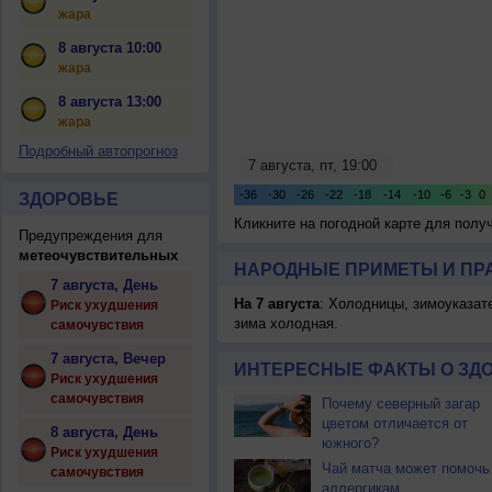
жара
8 августа 10:00
жара
8 августа 13:00
жара
Подробный автопрогноз
ЗДОРОВЬЕ
Кликните на погодной карте для пол
Предупреждения для
метеочувствительных
НАРОДНЫЕ ПРИМЕТЫ И ПР
7 августа, День
На 7 августа
: Холодницы, зимоуказат
Риск ухудшения
зима холодная.
самочувствия
7 августа, Вечер
ИНТЕРЕСНЫЕ ФАКТЫ О ЗД
Риск ухудшения
самочувствия
Почему северный загар
цветом отличается от
8 августа, День
южного?
Риск ухудшения
Чай матча может помочь
самочувствия
аллергикам