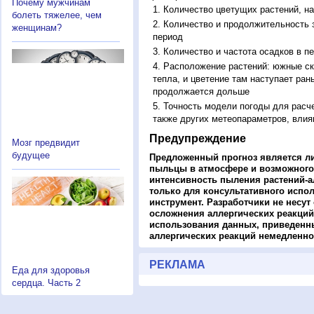
Почему мужчинам
Количество цветущих растений, на
болеть тяжелее, чем
Количество и продолжительность з
женщинам?
период
Количество и частота осадков в 
Расположение растений: южные ск
тепла, и цветение там наступает ран
продолжается дольше
Точность модели погоды для расч
также других метеопараметров, влия
Предупреждение
Мозг предвидит
будущее
Предложенный прогноз является л
пыльцы в атмосфере и возможного
интенсивность пыления растений-а
только для консультативного испо
инструмент. Разработчики не несут
осложнения аллергических реакций
использования данных, приведенны
аллергических реакций немедленно
РЕКЛАМА
Еда для здоровья
сердца. Часть 2