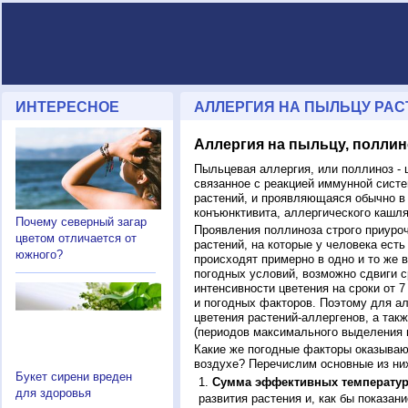
ИНТЕРЕСНОЕ
АЛЛЕРГИЯ НА ПЫЛЬЦУ РАСТ
Аллергия на пыльцу, поллин
Пыльцевая аллергия, или поллиноз - 
связанное с реакцией иммунной систе
растений, и проявляющаяся обычно в
конъюнктивита, аллергического кашля
Почему северный загар
Проявления поллиноза строго приуро
цветом отличается от
растений, на которые у человека есть
южного?
происходят примерно в одно и то же в
погодных условий, возможно сдвиги ср
интенсивности цветения на сроки от 7
и погодных факторов. Поэтому для ал
цветения растений-аллергенов, а так
(периодов максимального выделения 
Какие же погодные факторы оказываю
воздухе? Перечислим основные из ни
Букет сирени вреден
Сумма эффективных температур
для здоровья
развития растения и, как бы показан