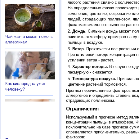
любого растения связно с количество
На определенных фазах происходят 
зеленение, цветение, созревание пл
людей, страдающих поллинозом, явля
фаза максимального пыления растен
Дождь.
Сильный дождь может полн
Чай матча может помочь
очистить атмосферу примерно на су
аллергикам
пыльцы в воздухе.
Ветер.
Практически все растения-
При штилевой погоде концентрация 
усилении ветра - растет.
Характер погоды.
В ясную погоду
пасмурную - снижается.
Температура воздуха.
При сильно
Как кислород служит
цветение растений тормозится.
человеку?
Прогноз перечисленных факторов позв
аллергенов и определить степень воз
страдающих поллинозом.
Ограничения
Используемый в прогнозе метод явля
концентрации пыльцы в атмосфере. Ф
исключительно на базе прогноза сум
определяется приблизительно, реальн
факторов: