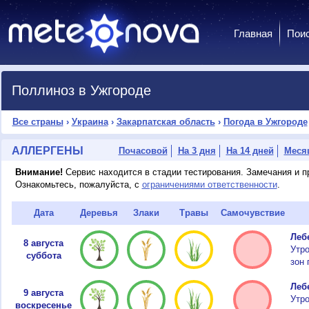
Главная
Пои
Поллиноз в Ужгороде
Все страны
›
Украина
›
Закарпатская область
›
Погода в Ужгороде
АЛЛЕРГЕНЫ
Почасовой
На 3 дня
На 14 дней
Меся
Внимание!
Сервис находится в стадии тестирования. Замечания и 
Ознакомьтесь, пожалуйста, с
ограничениями ответственности
.
Дата
Деревья
Злаки
Травы
Самочувствие
Лебе
8 августа
Утро
суббота
зон 
Лебе
9 августа
Утр
воскресенье