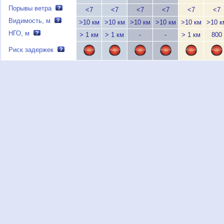
Порывы ветра
<7
<7
<7
<7
<7
<7
Видимость, м
>10 км
>10 км
>10 км
>10 км
>10 км
>10 к
НГО, м
> 1 км
> 1 км
-
-
> 1 км
800
Риск задержек