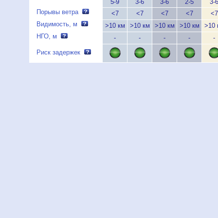
5-9
3-6
3-6
2-5
3-
Порывы ветра
<7
<7
<7
<7
<7
Видимость, м
>10 км
>10 км
>10 км
>10 км
>10 
НГО, м
-
-
-
-
-
Риск задержек