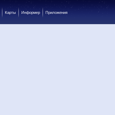
Карты
Информер
Приложения
 пн
10 пн
10 пн
10 пн
10 пн
11 вт
11 вт
11 вт
11 вт
тро
День
День
Вечер
Вечер
Ночь
Ночь
Утро
Утро
.0
0.0
0.0
0.0
0.0
0.0
0.0
0.0
0.0
31
+34
+33
+27
+28
+27
+27
+27
+27
30
+32
+31
+27
+27
+27
+27
+27
+27
-З
С-З
С-З
С
С
С
С
С-В
С-В