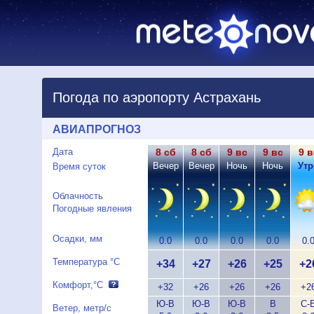
Погода по аэропорту Астрахань
АВИАПРОГНОЗ
Дата
8 сб
8 сб
9 вс
9 вс
9 в
Вечер
Вечер
Ночь
Ночь
Утр
Время суток
Облачность
Погодные явления
Осадки, мм
0.0
0.0
0.0
0.0
0.
Температура °C
+34
+27
+26
+25
+2
Комфорт,°C
+32
+26
+26
+26
+2
Ю-В
Ю-В
Ю-В
В
С-
Ветер, метр/с