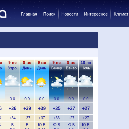
Главная
Поиск
Новости
Интересное
Климат
с
9 вс
9 вс
9 вс
9 вс
9 вс
10 пн
10 пн
10 пн
10
о
Утро
День
День
Вечер
Вечер
Ночь
Ночь
Утро
У
0
0.0
0.0
0.0
0.0
0.0
0.0
0.0
0.0
0
6
+36
+39
+39
+35
+27
+27
+25
+27
+
6
+34
+37
+37
+33
+27
+27
+26
+27
+
В
В
В
Ю-В
Ю-В
Ю-В
Ю-В
Ю
В
С