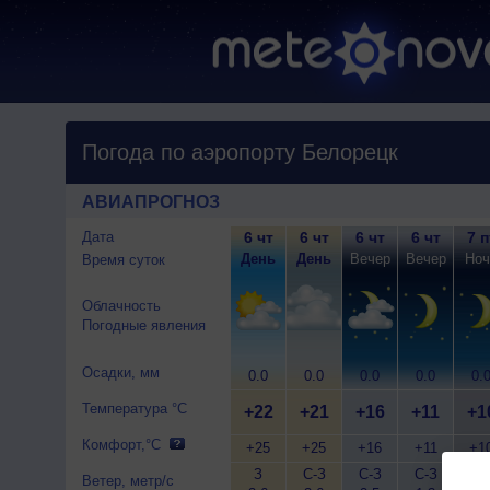
Погода по аэропорту Белорецк
АВИАПРОГНОЗ
Дата
6 чт
6 чт
6 чт
6 чт
7 п
День
День
Вечер
Вечер
Ноч
Время суток
Облачность
Погодные явления
Осадки, мм
0.0
0.0
0.0
0.0
0.
Температура °C
+22
+21
+16
+11
+1
Комфорт,°C
+25
+25
+16
+11
+1
З
С-З
С-З
С-З
С-
Ветер, метр/с