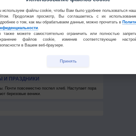
3
1-3
1-3
2-5
1-3
1-3
1-3
1
Частые вопр
<7
<7
<7
<7
<7
<7
<7
<7
Гостевая книг
 используем файлы cookie, чтобы Вам было удобнее пользоваться на
км
>10 км
>10 км
>10 км
>10 км
>10 км
>10 км
>10 км
>10 км
>1
йтом. Продолжая просмотр, Вы соглашаетесь с их использовани
дробнее о том, как мы обрабатываем данные, можно прочитать в
Полит
-
-
> 1 км
> 1 км
> 1 км
> 1 км
> 1 км
-
нфиденциальности
.
 также можете самостоятельно ограничить или полностью запрет
охранение файлов cookie, изменив соответствующие настрой
зопасности в Вашем веб-браузере.
Принять
 И ПРАЗДНИКИ
ы. Почти повсеместно поспел хлеб. Наступает пора
ают березовые веники.