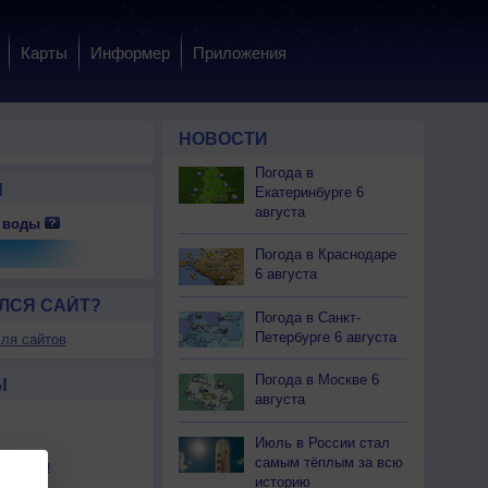
Карты
Информер
Приложения
НОВОСТИ
Погода в
Ы
Екатеринбурге 6
августа
 воды
 сб
8 сб
8 сб
8 сб
8 сб
8 сб
8 сб
9 вс
9 вс
Погода в Краснодаре
очь
Утро
Утро
День
День
Вечер
Вечер
Ночь
Ночь
6 августа
ЛСЯ САЙТ?
Погода в Санкт-
Петербурге 6 августа
ля сайтов
.0
0.0
0.0
0.0
0.0
0.0
0.0
0.0
0.0
Погода в Москве 6
Ы
августа
12
+16
+23
+26
+26
+20
+16
+15
+15
Июль в России стал
12
+16
+25
+26
+26
+23
+16
+15
+15
самым тёплым за всю
льности
Ю
Ю-З
Ю-З
Ю-З
Ю-З
З
Ю-З
Ю
историю
Штиль