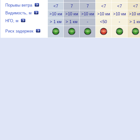
Порывы ветра
<7
7
7
<7
<7
<7
Видимость, м
>10 км
>10 км
>10 км
>10 км
>10 км
>10 к
НГО, м
> 1 км
> 1 км
-
<50
-
> 1 к
Риск задержек