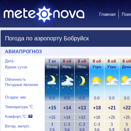
Главная
Пои
Погода по аэропорту Бобруйск
АВИАПРОГНОЗ
Дата
7 пт
8 сб
8 сб
8 сб
8 сб
8 сб
Вечер
Ночь
Ночь
Утро
Утро
Ден
Время суток
Облачность
Погодные явления
Осадки, мм
0.0
0.0
0.0
0.0
0.0
0.0
Температура °C
+15
+14
+13
+18
+21
+22
Комфорт,°C
+15
+14
+13
+18
+25
+25
З
С-З
С-З
С-З
З
З
Ветер, метр/с
2-5
3-6
3-6
3-6
5-9
5-9