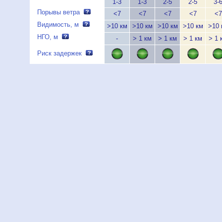
1-3
1-3
2-5
2-5
3-
Порывы ветра
<7
<7
<7
<7
<7
Видимость, м
>10 км
>10 км
>10 км
>10 км
>10 
НГО, м
-
> 1 км
> 1 км
> 1 км
> 1 
Риск задержек