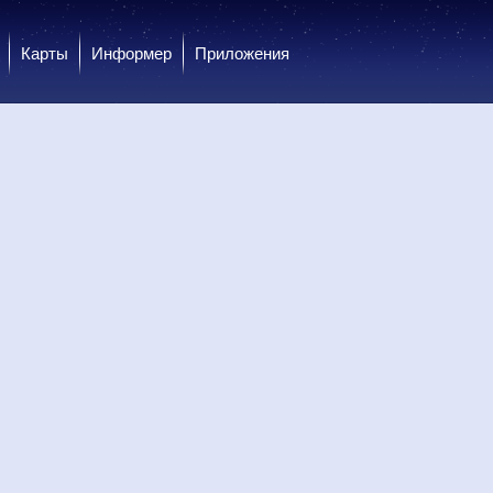
Карты
Информер
Приложения
 вс
9 вс
9 вс
9 вс
10 пн
10 пн
10 пн
10 пн
10 пн
ень
День
Вечер
Вечер
Ночь
Ночь
Утро
Утро
День
.0
0.0
0.0
0.0
0.0
0.0
0.0
0.0
0.0
26
+26
+20
+17
+15
+14
+21
+29
+32
26
+26
+25
+17
+15
+14
+25
+28
+30
-В
В
В
В
В
Ю-В
Ю-В
Ю-В
Ю