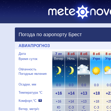
Погода по аэропорту Брест
АВИАПРОГНОЗ
Дата
7 пт
8 сб
8 сб
8 сб
8 с
Вечер
Ночь
Ночь
Утро
Утр
Время суток
Облачность
Погодные явления
Осадки, мм
0.0
0.0
0.0
0.0
0.
Температура °C
+16
+14
+13
+18
+2
Комфорт,°C
+16
+14
+13
+18
+2
Ю
С-З
С
С-З
С-
Ветер, метр/с