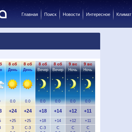
Главная
Поиск
Новости
Интересное
Климат
б
8 сб
8 сб
8 сб
8 сб
9 вс
9 вс
9 вс
9 вс
9
о
День
День
Вечер
Вечер
Ночь
Ночь
Утро
Утро
Д
0
0.0
0.0
0.0
0.0
0.0
0.0
0.0
0.0
0
3
+24
+24
+18
+14
+12
+11
+17
+23
+
5
+25
+25
+18
+14
+12
+11
+17
+25
+
З
З
С-З
С-З
С
С
С
С
С
С