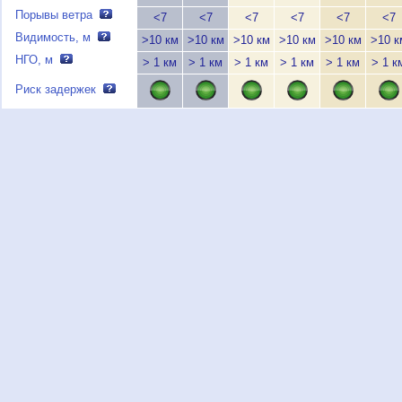
Порывы ветра
<7
<7
<7
<7
<7
<7
Видимость, м
>10 км
>10 км
>10 км
>10 км
>10 км
>10 к
НГО, м
> 1 км
> 1 км
> 1 км
> 1 км
> 1 км
> 1 к
Риск задержек