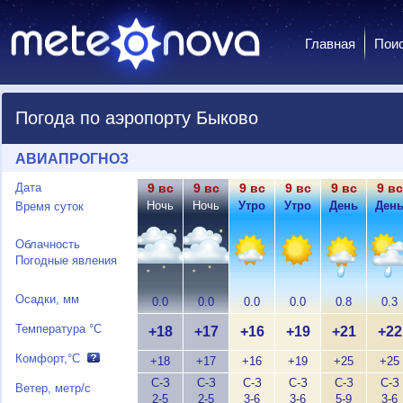
Главная
Пои
Погода по аэропорту Быково
АВИАПРОГНОЗ
Дата
9 вс
9 вс
9 вс
9 вс
9 вс
9 вс
Ночь
Ночь
Утро
Утро
День
Ден
Время суток
Облачность
Погодные явления
Осадки, мм
0.0
0.0
0.0
0.0
0.8
0.3
Температура °C
+18
+17
+16
+19
+21
+22
Комфорт,°C
+18
+17
+16
+19
+25
+25
С-З
С-З
С-З
С-З
С-З
С-З
Ветер, метр/с
2-5
2-5
3-6
3-6
5-9
3-6