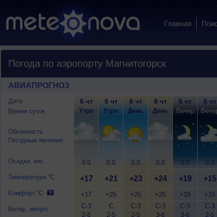
Главная
Пои
Погода по аэропорту Магнитогорск
АВИАПРОГНОЗ
Дата
6 чт
6 чт
6 чт
6 чт
6 чт
6 чт
Утро
Утро
День
День
Вечер
Вече
Время суток
Облачность
Погодные явления
Осадки, мм
0.0
0.0
0.0
0.0
0.0
0.0
Температура °C
+17
+21
+23
+24
+19
+15
Комфорт,°C
+17
+25
+25
+25
+19
+15
С-З
С
С-З
С-З
С-З
С-З
Ветер, метр/с
2-5
2-5
2-5
3-6
3-6
2-5