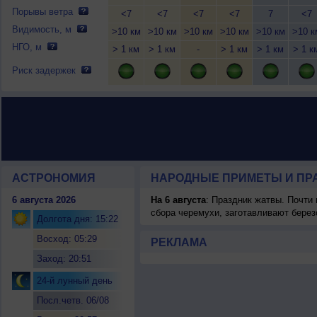
Порывы ветра
<7
<7
<7
<7
7
<7
Видимость, м
>10 км
>10 км
>10 км
>10 км
>10 км
>10 к
НГО, м
> 1 км
> 1 км
-
> 1 км
> 1 км
> 1 к
Риск задержек
АСТРОНОМИЯ
НАРОДНЫЕ ПРИМЕТЫ И ПР
6 августа 2026
На 6 августа
: Праздник жатвы. Почти
сбора черемухи, заготавливают берез
Долгота дня: 15:22
Восход: 05:29
РЕКЛАМА
Заход: 20:51
24-й лунный день
Посл.четв. 06/08