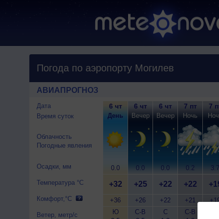
Погода по аэропорту Могилев
АВИАПРОГНОЗ
Дата
6 чт
6 чт
6 чт
7 пт
7 п
День
Вечер
Вечер
Ночь
Ноч
Время суток
Облачность
Погодные явления
Осадки, мм
0.0
0.0
0.0
0.2
3.
Температура °C
+32
+25
+22
+22
+1
Комфорт,°C
+36
+26
+22
+21
+1
Ю
С-В
С
С-В
С
Ветер, метр/с