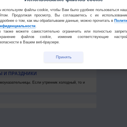
6
3-6
5-9
3-6
5-9
3-6
3-6
3-6
3-6
3
Частые вопр
<7
<7
<7
9
<7
<7
8
8
Гостевая книг
 используем файлы cookie, чтобы Вам было удобнее пользоваться на
км
>10 км
>10 км
>10 км
>10 км
>10 км
>10 км
>10 км
>10 км
>1
йтом. Продолжая просмотр, Вы соглашаетесь с их использовани
дробнее о том, как мы обрабатываем данные, можно прочитать в
Полит
км
> 1 км
600
900
> 1 км
> 1 км
-
-
<50
1
нфиденциальности
.
 также можете самостоятельно ограничить или полностью запрет
охранение файлов cookie, изменив соответствующие настрой
зопасности в Вашем веб-браузере.
Принять
 И ПРАЗДНИКИ
моуказательницы. Если утренник холодный, то и