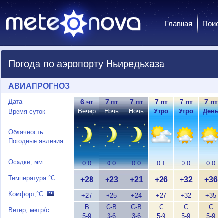
Главная
Пои
Погода по аэропорту Ньиредьхаза
АВИАПРОГНОЗ
Дата
6 чт
7 пт
7 пт
7 пт
7 пт
7 пт
Вечер
Ночь
Ночь
Утро
Утро
Ден
Время суток
Облачность
Погодные явления
Осадки, мм
0.0
0.0
0.0
0.1
0.0
0.0
Температура °C
+28
+23
+21
+26
+32
+36
Комфорт,°C
+27
+25
+24
+27
+32
+35
В
С-В
С-В
С
С
С
Ветер, метр/с
5-9
3-6
3-6
5-9
5-9
5-9