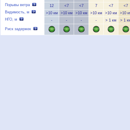
Порывы ветра
12
<7
<7
7
<7
<7
Видимость, м
>10 км
>10 км
>10 км
>10 км
>10 км
>10 к
НГО, м
-
-
-
-
> 1 км
> 1 к
Риск задержек